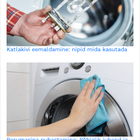
Katlakivi eemaldamine: nipid mida kasutada
Pesumasina puhastamine: Põhjalik juhend ja