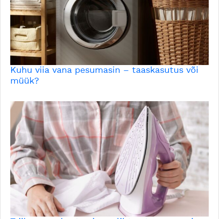
Kuhu viia vana pesumasin – taaskasutus või
müük?