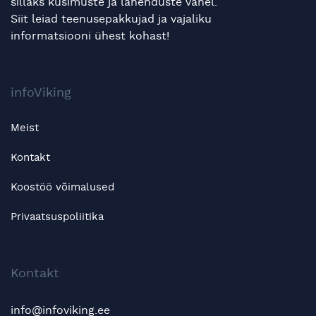
sillaks küsimuste ja lahenduste vahel.
Siit leiad teenusepakkujad ja vajaliku
informatsiooni ühest kohast!
infoViking
Meist
Kontakt
Koostöö võimalused
Privaatsuspoliitika
Kontakt
info@infoviking.ee