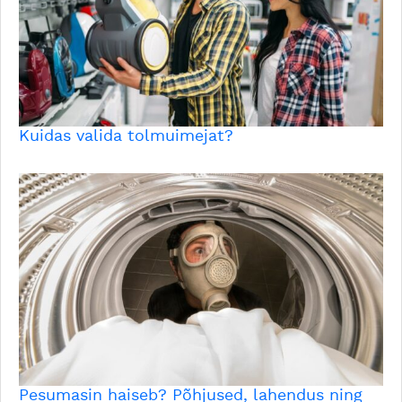
Kuidas valida tolmuimejat?
Pesumasin haiseb? Põhjused, lahendus ning