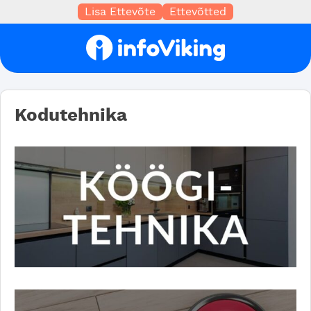
Lisa Ettevõte
Ettevõtted
Kodutehnika