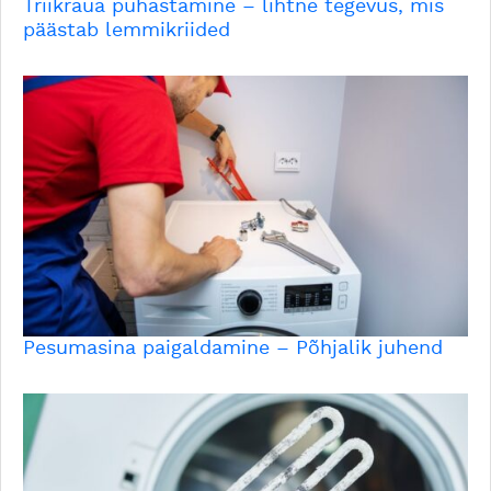
Triikraua puhastamine – lihtne tegevus, mis
päästab lemmikriided
Pesumasina paigaldamine – Põhjalik juhend