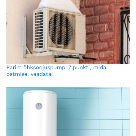
Parim õhksoojuspump: 7 punkti, mida
ostmisel vaadata!