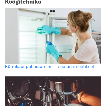
Köögitehnika
Külmkapi puhastamine – see on imelihtne!