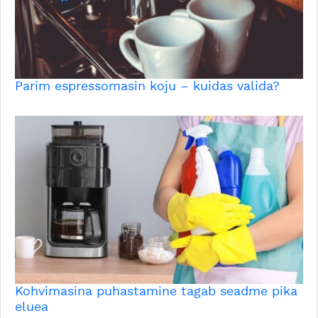
Parim espressomasin koju – kuidas valida?
Kohvimasina puhastamine tagab seadme pika
eluea