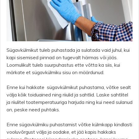
Sügavkülmikut tuleb puhastada ja sulatada vaid juhul, kui
kapi sisemised pinnad on tugevalt härmas või jääs.
Loomulikult tuleb suurpuhastus ette võtta ka siis, kui
märkate et sügavkülmiku sisu on määrdunud.
Enne kui hakkate sügavkülmikut puhastama, võtke sealt
välja kõik toiduained ning riiulid ja sahtlid. Laske sahtlitel
ja riiulitel toatemperatuuriga harjuda ning kui need sulanud
on, peske need puhtaks.
Enne sügavkülmiku puhastamist võtke külmkapp kindlasti
vooluvõrgust välja ja oodake, et jää kapis hakkaks