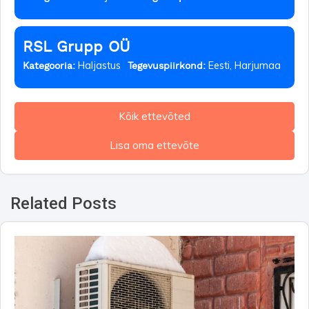
RSL Grupp OÜ
Haljastus
Eesti, Harjumaa
Kategooria:
Tegevuspiirkond:
Kõik ettevõted
Lisa oma ettevõte
Related Posts