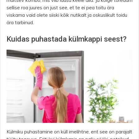
sellise roa juures on just see, et te ei pea toitu ära
viskama vaid olete siiski kõik nutikalt ja oskuslikult toidu
ära tarbinud.
Kuidas puhastada külmkappi seest?
Külmiku puhastamine on küll imelihtne, ent see on parajalt