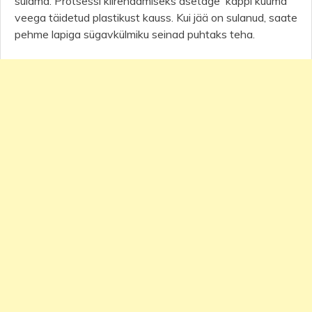
sulama. Protsessi kiirendamiseks asetage kappi kuuma
veega täidetud plastikust kauss. Kui jää on sulanud, saate
pehme lapiga sügavkülmiku seinad puhtaks teha.