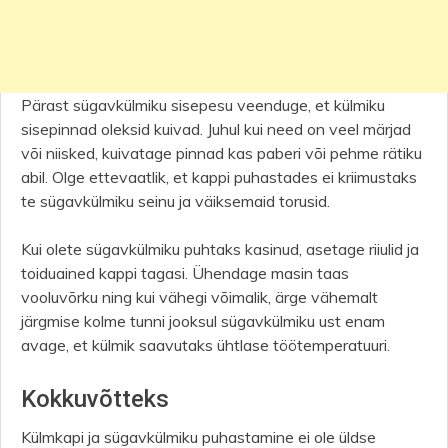
Pärast sügavkülmiku sisepesu veenduge, et külmiku
sisepinnad oleksid kuivad. Juhul kui need on veel märjad
või niisked, kuivatage pinnad kas paberi või pehme rätiku
abil. Olge ettevaatlik, et kappi puhastades ei kriimustaks
te sügavkülmiku seinu ja väiksemaid torusid.
Kui olete sügavkülmiku puhtaks kasinud, asetage riiulid ja
toiduained kappi tagasi. Ühendage masin taas
vooluvõrku ning kui vähegi võimalik, ärge vähemalt
järgmise kolme tunni jooksul sügavkülmiku ust enam
avage, et külmik saavutaks ühtlase töötemperatuuri.
Kokkuvõtteks
Külmkapi ja sügavkülmiku puhastamine ei ole üldse