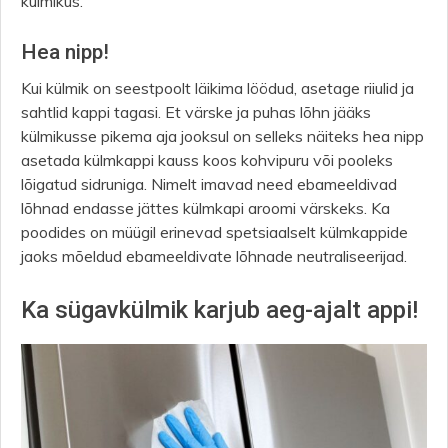
külmikus.
Hea nipp!
Kui külmik on seestpoolt läikima löödud, asetage riiulid ja
sahtlid kappi tagasi. Et värske ja puhas lõhn jääks
külmikusse pikema aja jooksul on selleks näiteks hea nipp
asetada külmkappi kauss koos kohvipuru või pooleks
lõigatud sidruniga. Nimelt imavad need ebameeldivad
lõhnad endasse jättes külmkapi aroomi värskeks. Ka
poodides on müügil erinevad spetsiaalselt külmkappide
jaoks mõeldud ebameeldivate lõhnade neutraliseerijad.
Ka sügavkülmik karjub aeg-ajalt appi!