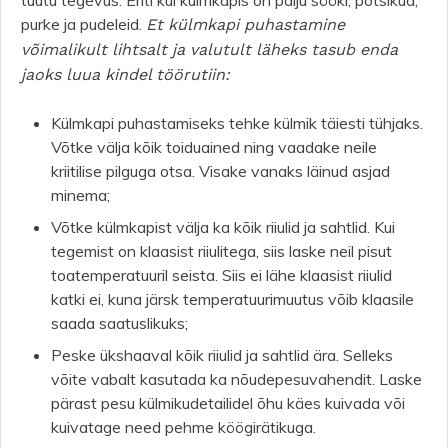
tüütu tegevus. Eriti kui külmkapis on palju sööki, potsikud,
purke ja pudeleid.
Et külmkapi puhastamine
võimalikult lihtsalt ja valutult läheks tasub enda
jaoks luua kindel töörutiin:
Külmkapi puhastamiseks tehke külmik täiesti tühjaks.
Võtke välja kõik toiduained ning vaadake neile
kriitilise pilguga otsa. Visake vanaks läinud asjad
minema;
Võtke külmkapist välja ka kõik riiulid ja sahtlid. Kui
tegemist on klaasist riiulitega, siis laske neil pisut
toatemperatuuril seista. Siis ei lähe klaasist riiulid
katki ei, kuna järsk temperatuurimuutus võib klaasile
saada saatuslikuks;
Peske ükshaaval kõik riiulid ja sahtlid ära. Selleks
võite vabalt kasutada ka nõudepesuvahendit. Laske
pärast pesu külmikudetailidel õhu käes kuivada või
kuivatage need pehme köögirätikuga.