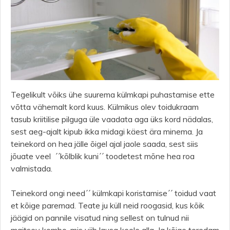
Tegelikult võiks ühe suurema külmkapi puhastamise ette
võtta vähemalt kord kuus. Külmikus olev toidukraam
tasub kriitilise pilguga üle vaadata aga üks kord nädalas,
sest aeg-ajalt kipub ikka midagi käest ära minema. Ja
teinekord on hea jälle õigel ajal jaole saada, sest siis
jõuate veel ´´kõlblik kuni´´ toodetest mõne hea roa
valmistada.
Teinekord ongi need´´ külmkapi koristamise´´ toidud vaat
et kõige paremad. Teate ju küll neid roogasid, kus kõik
jäägid on pannile visatud ning sellest on tulnud nii
maitsev kombo, mis viib lausa keele alla. Ja kõige toredam