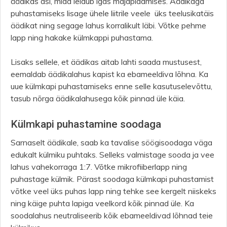
äädikas asi, mida leidub igas majapidamises. Äädikaga
puhastamiseks lisage ühele liitrile veele üks teelusikatäis
äädikat ning segage lahus korralikult läbi. Võtke pehme
lapp ning hakake külmkappi puhastama.
Lisaks sellele, et äädikas aitab lahti saada mustusest,
eemaldab äädikalahus kapist ka ebameeldiva lõhna. Ka
uue külmkapi puhastamiseks enne selle kasutuselevõttu,
tasub nõrga äädikalahusega kõik pinnad üle käia.
Külmkapi puhastamine soodaga
Sarnaselt äädikale, saab ka tavalise söögisoodaga väga
edukalt külmiku puhtaks. Selleks valmistage sooda ja vee
lahus vahekorraga 1:7. Võtke mikrofiiberlapp ning
puhastage külmik. Pärast soodaga külmkapi puhastamist
võtke veel üks puhas lapp ning tehke see kergelt niiskeks
ning käige puhta lapiga veelkord kõik pinnad üle. Ka
soodalahus neutraliseerib kõik ebameeldivad lõhnad teie