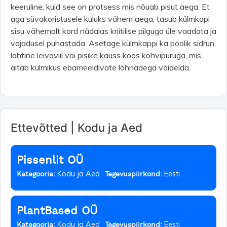
keeruline, kuid see on protsess mis nõuab pisut aega. Et
aga süvakoristusele kuluks vähem aega, tasub külmkapi
sisu vähemalt kord nädalas kriitilise pilguga üle vaadata ja
vajadusel puhastada. Asetage külmkappi ka poolik sidrun,
lahtine leivaviil või pisike kauss koos kohvipuruga, mis
aitab külmikus ebameeldivate lõhnadega võidelda.
Ettevõtted | Kodu ja Aed
Pissenlit OÜ
Kodu ja Aed
Eesti
Kategooria:
Tegevuspiirkond:
PlantBased OÜ
Kodu ja Aed
Eesti
Kategooria:
Tegevuspiirkond: