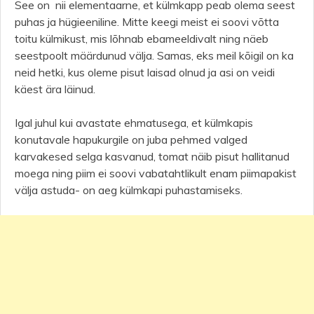
See on nii elementaarne, et külmkapp peab olema seest
puhas ja hügieeniline. Mitte keegi meist ei soovi võtta
toitu külmikust, mis lõhnab ebameeldivalt ning näeb
seestpoolt määrdunud välja. Samas, eks meil kõigil on ka
neid hetki, kus oleme pisut laisad olnud ja asi on veidi
käest ära läinud.
Igal juhul kui avastate ehmatusega, et külmkapis
konutavale hapukurgile on juba pehmed valged
karvakesed selga kasvanud, tomat näib pisut hallitanud
moega ning piim ei soovi vabatahtlikult enam piimapakist
välja astuda- on aeg külmkapi puhastamiseks.