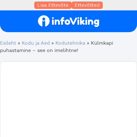
Lisa Ettevõte
Ettevõtted
Esileht
»
Kodu ja Aed
»
Kodutehnika
»
Külmkapi
puhastamine – see on imelihtne!