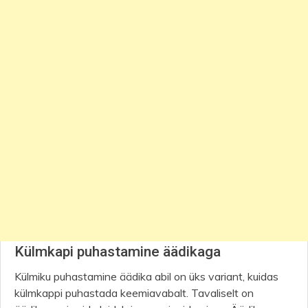
Külmkapi puhastamine äädikaga
Külmiku puhastamine äädika abil on üks variant, kuidas
külmkappi puhastada keemiavabalt. Tavaliselt on