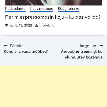
Kodutehnika
Kohvimasinad
Köögitehnika
Parim espressomasin koju – kuidas valida?
infoViking
aprill 13, 2022
Navigeerimine
Eelmine:
Järgmine:
Kuhu viia vana mööbel?
Aeroobne treening, kui
elumuutev kogemus!