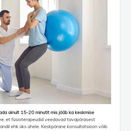
ada ainult 15-20 minutit mis jääb ka keskmise
e, et füsioterapeudid veedavad tavapärasest
andil ehk üks ühele. Keskpärane konsultatsioon võib