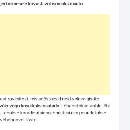
ärjed inimesele kõvasti valusamaks muuta.
kest ravimitest, mis säästaksid neid valuvaigistite
 võib väga kasulikuks osutuda.
Lähenetakse valule läbi
t, tehakse koordinatsiooni harjutusi ning muudetakse
st vähehaaval tõsta.