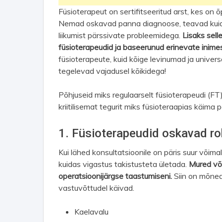
Füsioterapeut on sertifitseeritud arst, kes on õ
Nemad oskavad panna diagnoose, teavad kuida
liikumist pärssivate probleemidega.
Lisaks sell
füsioterapeudid ja baseerunud erinevate inime
füsioterapeute, kuid kõige levinumad ja univers
tegelevad vajadusel kõikidega!
Põhjuseid miks regulaarselt füsioterapeudi (FT) 
kriitilisemat tegurit miks füsioteraapias käima 
1. Füsioterapeudid oskavad ro
Kui lähed konsultatsioonile on päris suur võim
kuidas vigastus takistusteta ületada.
Mured või
operatsioonijärgse taastumiseni.
Siin on mõne
vastuvõttudel käivad.
Kaelavalu