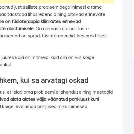
ppinud just selliste probleemidega inimesi aitama.
s taastada lihasrebendid ning aitavad erinevate
ele on füsioteraapia kliinikutes erinevad
ste abistamisele.
On olemas ka ainult laste
aalsemad on sprodi füsioterapeudid, kes praktiliselt
juures käia on mitmeid, kuid siin on viis kõige
peaks!
hkem, kui sa arvatagi oskad
alus, et leiad oma probleemile lahenduse ning meetodid
vad alata alates välja väänatud pahkluust kuni
d kõige levinumad põhjused miks inimesed