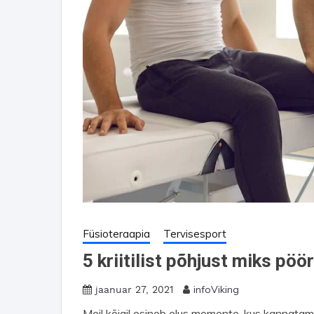
Füsioteraapia
Tervisesport
5 kriitilist põhjust miks pö
infoViking
jaanuar 27, 2021
Meil kõigil esineb elus momente, kus kannata