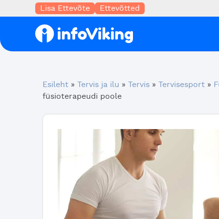
Lisa Ettevõte
Ettevõtted
Esileht
»
Tervis ja ilu
»
Tervis
»
Tervisesport
»
F
füsioterapeudi poole