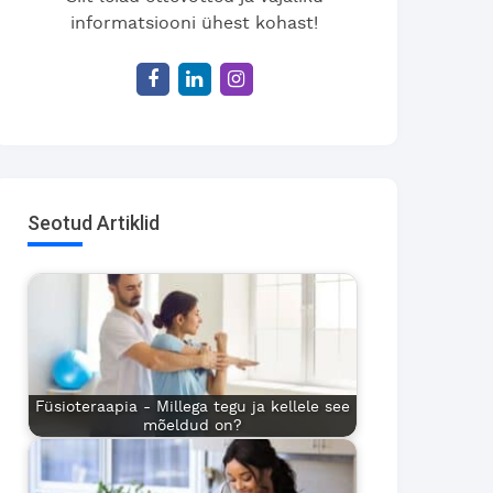
informatsiooni ühest kohast!
Seotud Artiklid
Füsioteraapia - Millega tegu ja kellele see
mõeldud on?