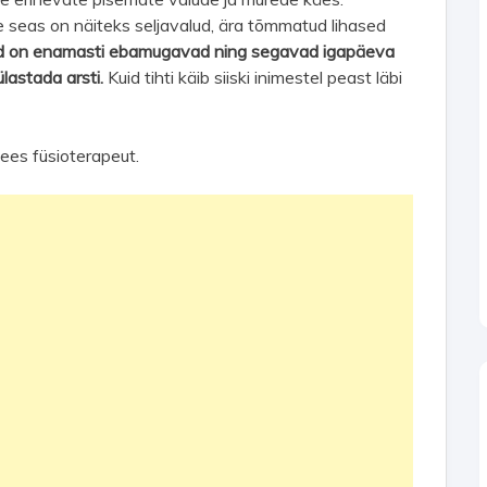
 seas on näiteks seljavalud, ära tõmmatud lihased
ed on enamasti ebamugavad ning segavad igapäeva
külastada arsti.
Kuid tihti käib siiski inimestel peast läbi
ees füsioterapeut.