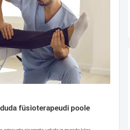
örduda füsioterapeudi poole
me erinevate pisemate valude ja murede käes.