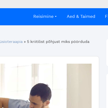
Reisimine
Aed & Taimed
F
üsioteraapia
»
5 kriitilist põhjust miks pöörduda