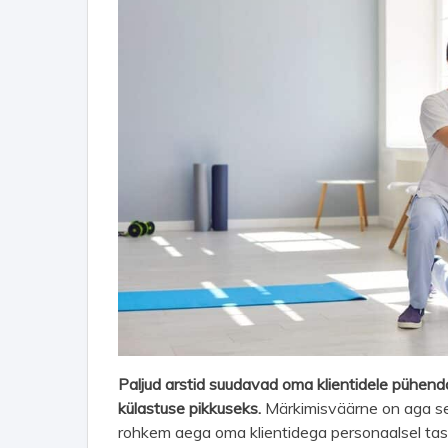
Paljud arstid suudavad oma klientidele pühend
külastuse pikkuseks.
Märkimisväärne on aga se
rohkem aega oma klientidega personaalsel tas