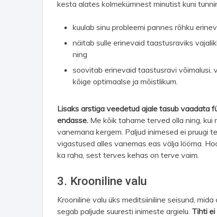
kesta alates kolmekümnest minutist kuni tunnin
kuulab sinu probleemi pannes rõhku erineva
näitab sulle erinevaid taastusraviks vajali
ning
soovitab erinevaid taastusravi võimalusi, v
kõige optimaalse ja mõistlikum.
Lisaks arstiga veedetud ajale tasub vaadata füs
endasse.
Me kõik tahame terved olla ning, kui
vanemana kergem. Paljud inimesed ei pruugi t
vigastused alles vanemas eas välja lööma. Ho
ka raha, sest terves kehas on terve vaim.
3. Krooniline valu
Krooniline valu üks meditsiiniline seisund, mid
segab paljude suuresti inimeste argielu.
Tihti e