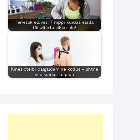
Tervislik eluviis: 7 nippi kuidas elada
täisväärtuslikku elu!
Kinesioteibi paigaldamine kodus - lihtne
viis kuidas teipida