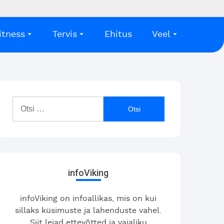
itness
Tervis
Ehitus
Veel
Otsi:
infoViking
infoViking on infoallikas, mis on kui
sillaks küsimuste ja lahenduste vahel.
Siit leiad ettevõtted ja vajaliku