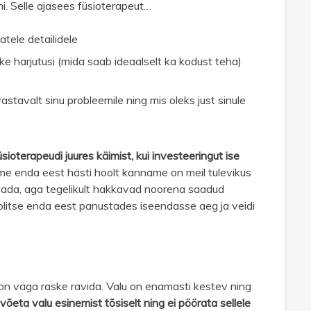
i. Selle ajasees füsioterapeut…
tele detailidele
kke harjutusi (mida saab ideaalselt ka kodust teha)
astavalt sinu probleemile ning mis oleks just sinule
ioterapeudi juures käimist, kui investeeringut ise
 me enda eest hästi hoolt kanname on meil tulevikus
eada, aga tegelikult hakkavad noorena saadud
olitse enda eest panustades iseendasse aeg ja veidi
a on väga raske ravida. Valu on enamasti kestev ning
i võeta valu esinemist tõsiselt ning ei pöörata sellele