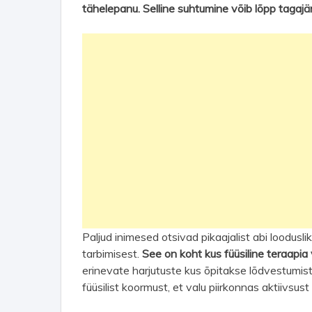
tähelepanu. Selline suhtumine võib lõpp tagaj
Paljud inimesed otsivad pikaajalist abi loodusli
tarbimisest.
See on koht kus füüsiline teraapia
erinevate harjutuste kus õpitakse lõdvestumis
füüsilist koormust, et valu piirkonnas aktiivsu