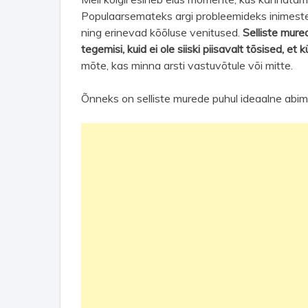
Populaarsemateks argi probleemideks inimeste
ning erinevad kõõluse venitused.
Selliste mur
tegemisi, kuid ei ole siiski piisavalt tõsised, et 
mõte, kas minna arsti vastuvõtule või mitte.
Õnneks on selliste murede puhul ideaalne abim