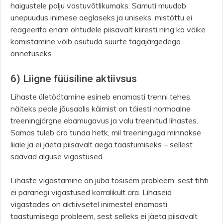
haigustele palju vastuvõtlikumaks. Samuti muudab
unepuudus inimese aeglaseks ja uniseks, mistõttu ei
reageerita enam ohtudele piisavalt kiiresti ning ka väike
komistamine võib osutuda suurte tagajärgedega
õnnetuseks.
6) Liigne füüsiline aktiivsus
Lihaste ületöötamine esineb enamasti trenni tehes,
näiteks peale jõusaalis käimist on täiesti normaalne
treeningjärgne ebamugavus ja valu treenitud lihastes.
Samas tuleb ära tunda hetk, mil treeninguga minnakse
liiale ja ei jäeta piisavalt aega taastumiseks – sellest
saavad alguse vigastused.
Lihaste vigastamine on juba tõsisem probleem, sest tihti
ei paranegi vigastused korralikult ära. Lihaseid
vigastades on aktiivsetel inimestel enamasti
taastumisega probleem, sest selleks ei jäeta piisavalt