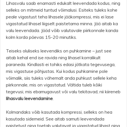
Lihasvalu saab enamasti edukalt leevendada kodus, ning
selleks on mitmeid tuntud võimalusi. Esiteks tuleks kohe
peale vigastust teha lihasele jääkompressi, mis ei lase
vigastatud lihasel liigselt paistetama minna. Jää aitab ka
valu leevendada. Jääd võib valutavale piirkonnale kanda
kolm korda päevas 15-20 minutiks.
Teiseks oluliseks leevendiks on puhkamine – just see
aitab kehal end ise ravida ning lihasel korralikult
paraneda. Kindlasti ei tohiks edasi jätkata tegevusega,
mis vigastuse põhjustas. Kui kodus puhkamine pole
võimalik, siis tuleks vähemalt anda puhkust sellele keha
piirkonnale, mis on vigastatud. Vältida tuleb kõiki
tegevusi, mis ebamugavust või valu tekitavad, nii kiireneb
lihasvalu leevendamine
.
Kolmandaks võib kasutada kompressi, selleks on hea
kasutada sidemeid. See aitab samuti leevendada
paistetust ning toetab valutavat ja vigastatud lihast ning