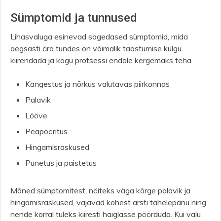
Sümptomid ja tunnused
Lihasvaluga esinevad sagedased sümptomid, mida
aegsasti ära tundes on võimalik taastumise kulgu
kiirendada ja kogu protsessi endale kergemaks teha.
Kangestus ja nõrkus valutavas piirkonnas
Palavik
Lööve
Peapööritus
Hingamisraskused
Punetus ja paistetus
Mõned sümptomitest, näiteks väga kõrge palavik ja
hingamisraskused, vajavad kohest arsti tähelepanu ning
nende korral tuleks kiiresti haiglasse pöörduda. Kui valu