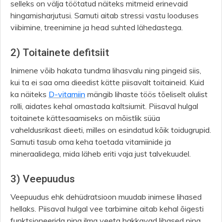
selleks on välja töötatud näiteks mitmeid erinevaid
hingamisharjutusi. Samuti aitab stressi vastu looduses
viibimine, treenimine ja head suhted lähedastega.
2) Toitainete defitsiit
Inimene võib hakata tundma lihasvalu ning pingeid siis,
kui ta ei saa oma dieedist kätte piisavalt toitaineid. Kuid
ka näiteks
D-vitamiin
mängib lihaste töös tõeliselt olulist
rolli, aidates kehal omastada kaltsiumit. Piisaval hulgal
toitainete kättesaamiseks on mõistlik süüa
vaheldusrikast dieeti, milles on esindatud kõik toidugrupid.
Samuti tasub oma keha toetada vitamiinide ja
mineraalidega, mida läheb eriti vaja just talvekuudel.
3) Veepuudus
Veepuudus ehk dehüdratsioon muudab inimese lihased
hellaks. Piisaval hulgal vee tarbimine aitab kehal õigesti
funktsioneerida ning ilma veeta hakkavad lihased ning