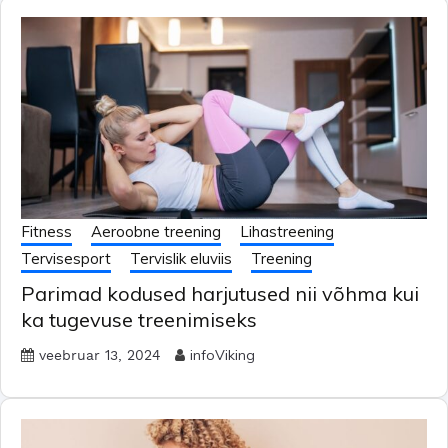
Fitness
Aeroobne treening
Lihastreening
Tervisesport
Tervislik eluviis
Treening
Parimad kodused harjutused nii võhma kui
ka tugevuse treenimiseks
infoViking
veebruar 13, 2024