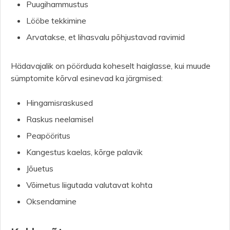
Puugihammustus
Lööbe tekkimine
Arvatakse, et lihasvalu põhjustavad ravimid
Hädavajalik on pöörduda koheselt haiglasse, kui muude
sümptomite kõrval esinevad ka järgmised:
Hingamisraskused
Raskus neelamisel
Peapööritus
Kangestus kaelas, kõrge palavik
Jõuetus
Võimetus liigutada valutavat kohta
Oksendamine