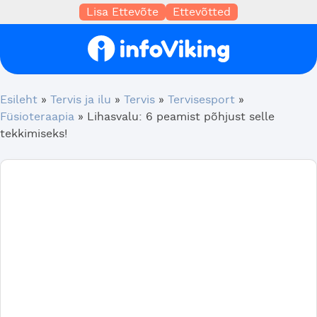
Lisa Ettevõte
Ettevõtted
Esileht
»
Tervis ja ilu
»
Tervis
»
Tervisesport
»
Füsioteraapia
»
Lihasvalu: 6 peamist põhjust selle
tekkimiseks!