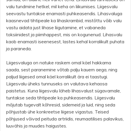
valu tundmine hetkel, mil keha on liikumises. Liigesvalu
seevastu tuntakse enamasti puhkeasendis. Lihasvaluga
kaasnevad tihtipeale ka lihaskrambid, mistõttu võib valu
vastu aidata just lihase liigutamine, et vabaneda
toksiinidest ja piimhappest, mis on kogunenud. Lihasvalu
kaob enamasti iseenesest, lastes kehal korralikult puhata
ja paraneda.
Liigesvaluga on natuke raskem omal käel hakkama
saada, sest paranemine võtab palju kauem aega, ning
paljud liigesed omal käel korralikult ära ei taastugi.
Liigesvalu üheks tunnuseks on valutava kehaosa
paistetus. Kuna liigesvalu läheb lihasvalust sügavamale,
tuntakse seda tihtipeale ka puhkeasendis. Liigesvalu
mõjutab tugevalt kõhresid, sidemeid ja luid, ning seda
põhjustab ühe konkreetse liigese vigastus. Teised
põhjused võivad peituda artriidis, reumaatilises palavikus,
luuvähis ja muudes haigustes.