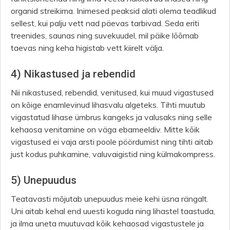
organid streikima. Inimesed peaksid alati olema teadlikud
sellest, kui palju vett nad päevas tarbivad. Seda eriti
treenides, saunas ning suvekuudel, mil päike lõõmab
taevas ning keha higistab vett kiirelt välja.
4) Nikastused ja rebendid
Nii nikastused, rebendid, venitused, kui muud vigastused
on kõige enamlevinud lihasvalu algeteks. Tihti muutub
vigastatud lihase ümbrus kangeks ja valusaks ning selle
kehaosa venitamine on väga ebameeldiv. Mitte kõik
vigastused ei vaja arsti poole pöördumist ning tihti aitab
just kodus puhkamine, valuvaigistid ning külmakompress.
5) Unepuudus
Teatavasti mõjutab unepuudus meie kehi üsna rängalt.
Uni aitab kehal end uuesti koguda ning lihastel taastuda,
ja ilma uneta muutuvad kõik kehaosad vigastustele ja