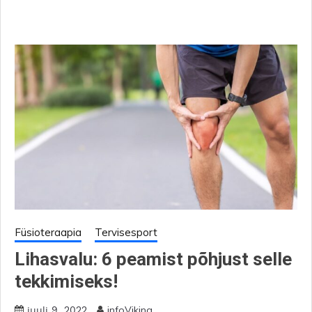
Füsioteraapia
Tervisesport
Lihasvalu: 6 peamist põhjust selle
tekkimiseks!
infoViking
juuli 9, 2022