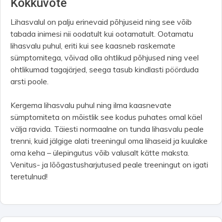
Kokkuvõte
Lihasvalul on palju erinevaid põhjuseid ning see võib
tabada inimesi nii oodatult kui ootamatult. Ootamatu
lihasvalu puhul, eriti kui see kaasneb raskemate
sümptomitega, võivad olla ohtlikud põhjused ning veel
ohtlikumad tagajärjed, seega tasub kindlasti pöörduda
arsti poole.
Kergema lihasvalu puhul ning ilma kaasnevate
sümptomiteta on mõistlik see kodus puhates omal käel
välja ravida. Täiesti normaalne on tunda lihasvalu peale
trenni, kuid jälgige alati treeningul oma lihaseid ja kuulake
oma keha – ülepingutus võib valusalt kätte maksta.
Venitus- ja lõõgastusharjutused peale treeningut on igati
teretulnud!