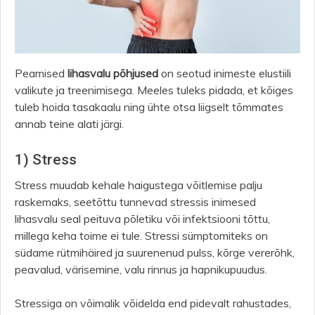
Peamised
lihasvalu põhjused
on seotud inimeste elustiili
valikute ja treenimisega. Meeles tuleks pidada, et kõiges
tuleb hoida tasakaalu ning ühte otsa liigselt tõmmates
annab teine alati järgi.
1) Stress
Stress muudab kehale haigustega võitlemise palju
raskemaks, seetõttu tunnevad stressis inimesed
lihasvalu seal peituva põletiku või infektsiooni tõttu,
millega keha toime ei tule. Stressi sümptomiteks on
südame rütmihäired ja suurenenud pulss, kõrge vererõhk,
peavalud, värisemine, valu rinnus ja hapnikupuudus.
Stressiga on võimalik võidelda end pidevalt rahustades,