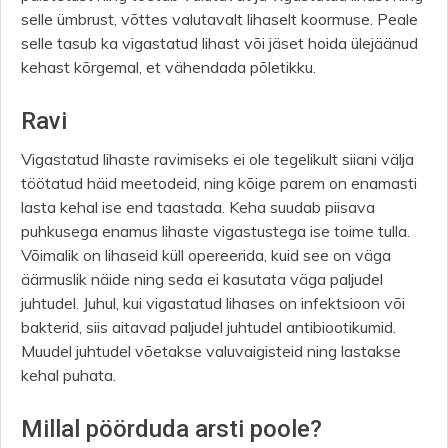
selle ümbrust, võttes valutavalt lihaselt koormuse. Peale
selle tasub ka vigastatud lihast või jäset hoida ülejäänud
kehast kõrgemal, et vähendada põletikku.
Ravi
Vigastatud lihaste ravimiseks ei ole tegelikult siiani välja
töötatud häid meetodeid, ning kõige parem on enamasti
lasta kehal ise end taastada. Keha suudab piisava
puhkusega enamus lihaste vigastustega ise toime tulla.
Võimalik on lihaseid küll opereerida, kuid see on väga
äärmuslik näide ning seda ei kasutata väga paljudel
juhtudel. Juhul, kui vigastatud lihases on infektsioon või
bakterid, siis aitavad paljudel juhtudel antibiootikumid.
Muudel juhtudel võetakse valuvaigisteid ning lastakse
kehal puhata.
Millal pöörduda arsti poole?