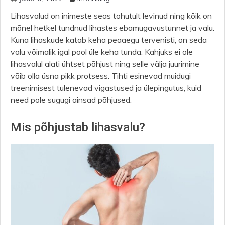
Lihasvalud on inimeste seas tohutult levinud ning kõik on
mõnel hetkel tundnud lihastes ebamugavustunnet ja valu.
Kuna lihaskude katab keha peaaegu tervenisti, on seda
valu võimalik igal pool üle keha tunda. Kahjuks ei ole
lihasvalul alati ühtset põhjust ning selle välja juurimine
võib olla üsna pikk protsess. Tihti esinevad muidugi
treenimisest tulenevad vigastused ja ülepingutus, kuid
need pole sugugi ainsad põhjused.
Mis põhjustab lihasvalu?