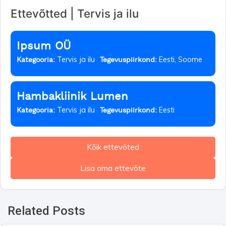
Ettevõtted | Tervis ja ilu
Ipsum OÜ
Tervis ja ilu
Eesti, Soome
Kategooria:
Tegevuspiirkond:
Hambakliinik Lumen
Tervis ja ilu
Eesti
Kategooria:
Tegevuspiirkond:
Kõik ettevõted
Lisa oma ettevõte
Related Posts