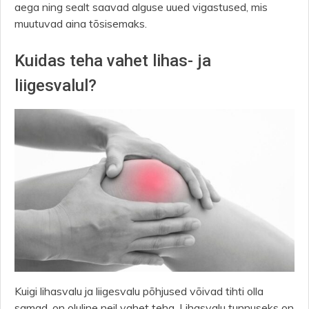
aega ning sealt saavad alguse uued vigastused, mis
muutuvad aina tõsisemaks.
Kuidas teha vahet lihas- ja
liigesvalul?
Kuigi lihasvalu ja liigesvalu põhjused võivad tihti olla
samad, on oluline neil vahet teha. Lihasvalu tunnuseks on