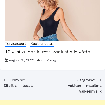
Tervisesport
Kaalulangetus
10 viisi kuidas kiiresti kaalust alla võtta
infoViking
august 15, 2022
Navigeerimine
Eelmine:
Järgmine:
Sitsiilia – Itaalia
Vatikan – maailma
väikseim riik