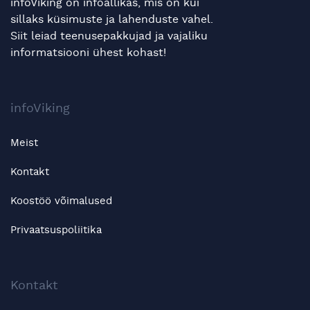
infoViking on infoallikas, mis on kui
sillaks küsimuste ja lahenduste vahel.
Siit leiad teenusepakkujad ja vajaliku
informatsiooni ühest kohast!
infoViking
Meist
Kontakt
Koostöö võimalused
Privaatsuspoliitika
Kontakt