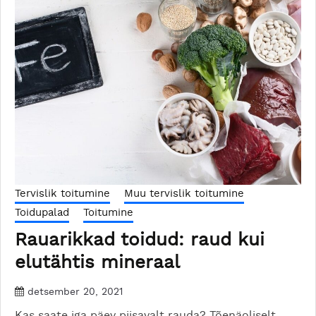
Tervislik toitumine
Muu tervislik toitumine
Toidupalad
Toitumine
Rauarikkad toidud: raud kui
elutähtis mineraal
detsember 20, 2021
Kas saate iga päev piisavalt rauda? Tõenäoliselt