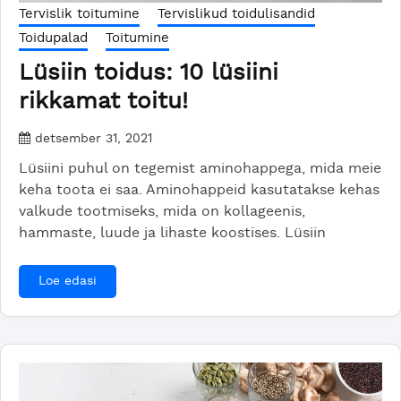
Tervislik toitumine
Tervislikud toidulisandid
Toidupalad
Toitumine
Lüsiin toidus: 10 lüsiini
rikkamat toitu!
detsember 31, 2021
Lüsiini puhul on tegemist aminohappega, mida meie
keha toota ei saa. Aminohappeid kasutatakse kehas
valkude tootmiseks, mida on kollageenis,
hammaste, luude ja lihaste koostises. Lüsiin
Loe edasi