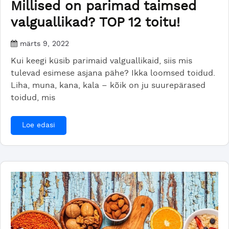
Millised on parimad taimsed
valguallikad? TOP 12 toitu!
märts 9, 2022
Kui keegi küsib parimaid valguallikaid, siis mis
tulevad esimese asjana pähe? Ikka loomsed toidud.
Liha, muna, kana, kala – kõik on ju suurepärased
toidud, mis
Loe edasi