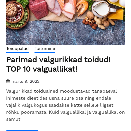
Toidupalad
Toitumine
Parimad valgurikkad toidud!
TOP 10 valguallikat!
märts 9, 2022
Valgurikkad toiduained moodustavad tänapäeval
inimeste dieetides üsna suure osa ning endale
vajalik valgukogus saadakse kätte sellele liigset
rõhku pööramata. Kuid valguallikal ja valguallikal on
samuti