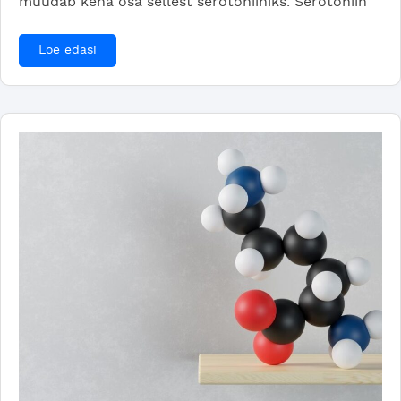
muudab keha osa sellest serotoniiniks. Serotoniin
Loe edasi