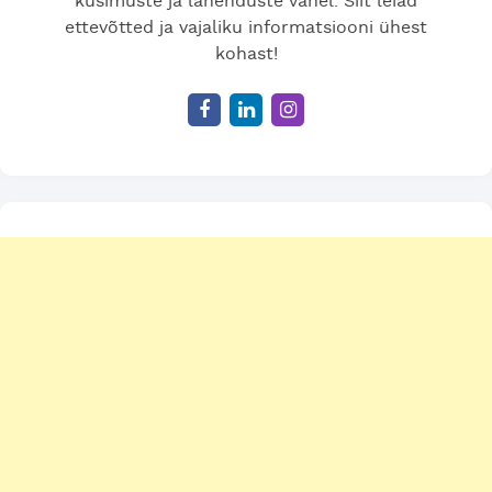
küsimuste ja lahenduste vahel. Siit leiad
ettevõtted ja vajaliku informatsiooni ühest
kohast!