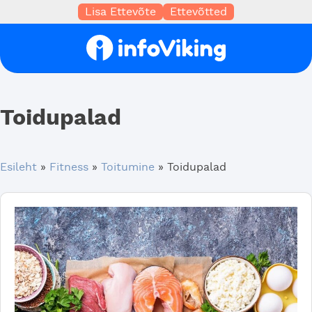
Lisa Ettevõte
Ettevõtted
Toidupalad
Esileht
»
Fitness
»
Toitumine
»
Toidupalad