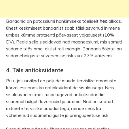
Banaanid on potassiumi hankimiseks tõeliselt
hea
allikas,
ühest keskmisest banaanist saab täiskasvanud inimene
umbes kümme protsenti päevasest vajadusest (10%
DV). Peale selle sisaldavad nad magneesiumi, mis samuti
südame töös oma olulist rolli mängib. Banaanisööjatel on
südamehaiguste süvenemise risk kuni 27% väiksem.
4. Täis antioksüdante
Puu- ja juurviljad on paljude muude tervislike omaduste
kõrval esirinnas ka antioksüdantide sisaldusega. Neis
sisalduvad mitmet tüüpi tugevad antioksüdandid,
suuremal hulgal flavonoidid ja amiinid. Nad on seotud
mitmete tervislike omadustega, nende seas ka
vähenenud südamehaiguste ja arengupeetuse risk.