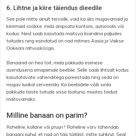
6. Lihtne ja kiire täiendus dieedile
See pole mitte ainult tervislik, vaid ka üks mugavamaid ja
kiiremaid snäkke, mida ampsata kontoris, autoroolis või
kodus. Neid saab kasutada maitsva lisandina paljudes
toitudes ning esindatud on nad mitmes Aasia ja Vaikse
Ookeani rahvusköögis.
Banaanid on hea toit, mida pakkuda esimese
asendusena emapiimale beebile. Selle saab lihtsalt kodus
kasutatavate vahenditega püreestada ning seda on
mugav lusikal serveerida. Ka beebidele võib seda
pakkuda teiste toitude sisse lisatuna, muutes toidud
maitsvamaks.
Milline banaan on parim?
Roheline, kollane või pruun? Roheline värv tähendab
banaani puhul, et nad on täis tärklist, mitte suhkrut. Seal