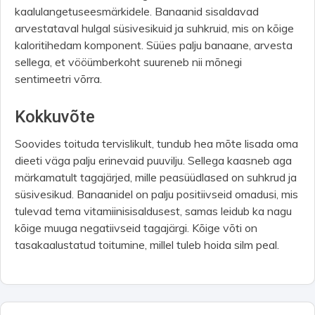
kaalulangetuseesmärkidele. Banaanid sisaldavad
arvestataval hulgal süsivesikuid ja suhkruid, mis on kõige
kaloritihedam komponent. Süües palju banaane, arvesta
sellega, et vööümberkoht suureneb nii mõnegi
sentimeetri võrra.
Kokkuvõte
Soovides toituda tervislikult, tundub hea mõte lisada oma
dieeti väga palju erinevaid puuvilju. Sellega kaasneb aga
märkamatult tagajärjed, mille peasüüdlased on suhkrud ja
süsivesikud. Banaanidel on palju positiivseid omadusi, mis
tulevad tema vitamiinisisaldusest, samas leidub ka nagu
kõige muuga negatiivseid tagajärgi. Kõige võti on
tasakaalustatud toitumine, millel tuleb hoida silm peal.