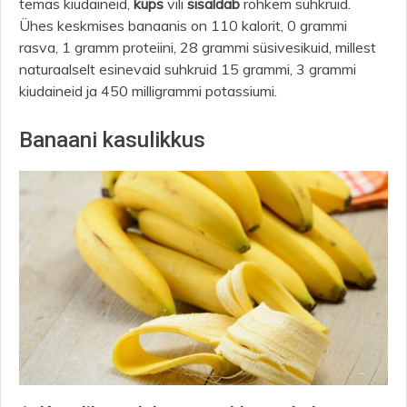
temas kiudaineid,
küps
vili
sisaldab
rohkem suhkruid.
Ühes keskmises banaanis on 110 kalorit, 0 grammi
rasva, 1 gramm proteiini, 28 grammi süsivesikuid, millest
naturaalselt esinevaid suhkruid 15 grammi, 3 grammi
kiudaineid ja 450 milligrammi potassiumi.
Banaani kasulikkus