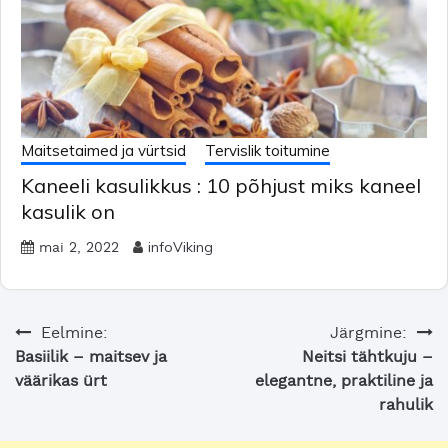
Maitsetaimed ja vürtsid
Tervislik toitumine
Kaneeli kasulikkus : 10 põhjust miks kaneel
kasulik on
infoViking
mai 2, 2022
Navigeerimine
Eelmine:
Järgmine:
Basiilik – maitsev ja
Neitsi tähtkuju –
väärikas ürt
elegantne, praktiline ja
rahulik