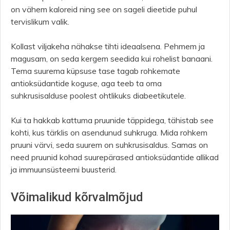
on vähem kaloreid ning see on sageli dieetide puhul
tervislikum valik.
Kollast viljakeha nähakse tihti ideaalsena. Pehmem ja
magusam, on seda kergem seedida kui rohelist banaani.
Tema suurema küpsuse tase tagab rohkemate
antioksüdantide koguse, aga teeb ta oma
suhkrusisalduse poolest ohtlikuks diabeetikutele.
Kui ta hakkab kattuma pruunide täppidega, tähistab see
kohti, kus tärklis on asendunud suhkruga. Mida rohkem
pruuni värvi, seda suurem on suhkrusisaldus. Samas on
need pruunid kohad suurepärased antioksüdantide allikad
ja immuunsüsteemi buusterid.
Võimalikud kõrvalmõjud