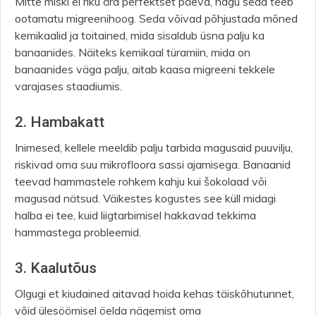
Mitte miski ei riku ära perfektset päeva, nagu seda teeb
ootamatu migreenihoog. Seda võivad põhjustada mõned
kemikaalid ja toitained, mida sisaldub üsna palju ka
banaanides. Näiteks kemikaal türamiin, mida on
banaanides väga palju, aitab kaasa migreeni tekkele
varajases staadiumis.
2. Hambakatt
Inimesed, kellele meeldib palju tarbida magusaid puuvilju,
riskivad oma suu mikrofloora sassi ajamisega. Banaanid
teevad hammastele rohkem kahju kui šokolaad või
magusad nätsud. Väikestes kogustes see küll midagi
halba ei tee, kuid liigtarbimisel hakkavad tekkima
hammastega probleemid.
3. Kaalutõus
Olgugi et kiudained aitavad hoida kehas täiskõhutunnet,
võid ülesöömisel öelda nägemist oma