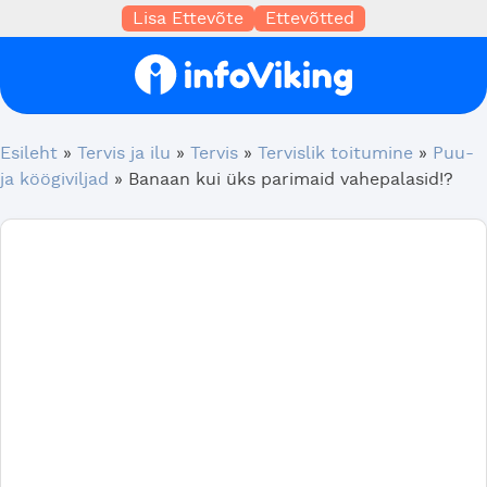
Lisa Ettevõte
Ettevõtted
Esileht
»
Tervis ja ilu
»
Tervis
»
Tervislik toitumine
»
Puu-
ja köögiviljad
»
Banaan kui üks parimaid vahepalasid!?