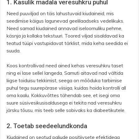
1. Kasulik madala veresuhkru puhul
Need puuviljad on täis lahustuvaid kiudaineid, mis
seedimise käigus lagunevad geelilaadseks vedelikuks.
Need samad kiudained annavad iseloomuliku pehme,
käsnja ja kollaka tekstuuri. Toored viljad sisaldavad ka
teatud tüüpi vastupidavat tärklist, mida keha seedida ei
suuda.
Koos kontrollivad need ained kehas veresuhkru taset
ning ei lase sellel langeda. Samuti aitavad nad vältida
liigse toiduisu tekkimist, seega on mõõduka tarbimise
puhul tegu suurepärase viisiga, kuidas hoida kontrolli all
oma kaalu. Kokkuvõttes tähendab see, et isegi oma
suure süsivesikusisaldusega ei tekita nad veresuhkru
järsku tõusu, mis teeb selle sobivaks ka diabeetikutele.
2. Toetab seedeelundkonda
Kiudained on seotud paljude positiivsete efektidega