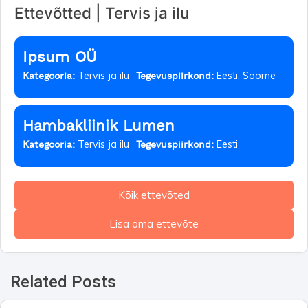
Ettevõtted | Tervis ja ilu
Ipsum OÜ
Tervis ja ilu
Eesti, Soome
Kategooria:
Tegevuspiirkond:
Hambakliinik Lumen
Tervis ja ilu
Eesti
Kategooria:
Tegevuspiirkond:
Kõik ettevõted
Lisa oma ettevõte
Related Posts