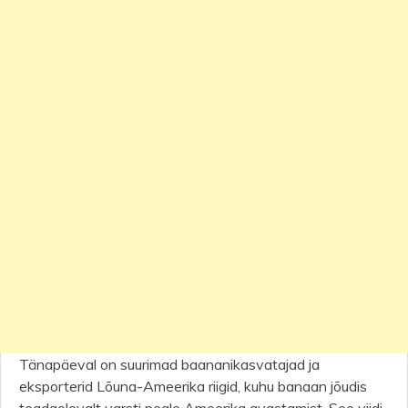
Tänapäeval on suurimad baananikasvatajad ja
eksporterid Lõuna-Ameerika riigid, kuhu banaan jõudis
teadaolevalt varsti peale Ameerika avastamist. See viidi