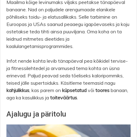
Maailma kõige levinumaks viljaks peetakse tänapäeval
banaane. Nad on paljudele arengumaade elanikele
põhiliseks toidu- ja elatusallikaks. Selle tarbimine on
Euroopas ja USAs saanud peaaegu igapäevaseks ja koju
ostetakse teda tihti ainsa puuviljana. Oma koha on ta
leidnud mitmetes dieetides ja
kaalulangetamisprogrammides.
Infot nende kohta levib tänapäeval pea kõikidel tervise-
ja fitnessilehtedel ja arvamused tema kohta on üsna
erinevad. Paljud peavad seda tõeliseks kaloripommiks,
teised jälle supertoiduks. Käsitleme teemasid nagu
kahjulikkus
, kas parem on
küpsetatud
või
toores
banaan,
aga ka kasulikkus ja
toiteväärtus
.
Ajalugu ja päritolu