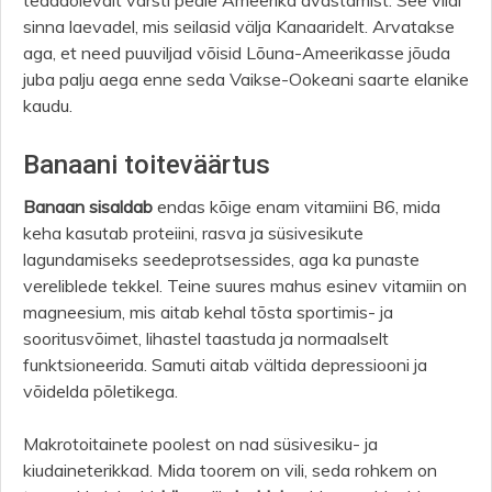
sinna laevadel, mis seilasid välja Kanaaridelt. Arvatakse
aga, et need puuviljad võisid Lõuna-Ameerikasse jõuda
juba palju aega enne seda Vaikse-Ookeani saarte elanike
kaudu.
Banaani toiteväärtus
Banaan
sisaldab
endas kõige enam vitamiini B6, mida
keha kasutab proteiini, rasva ja süsivesikute
lagundamiseks seedeprotsessides, aga ka punaste
vereliblede tekkel. Teine suures mahus esinev vitamiin on
magneesium, mis aitab kehal tõsta sportimis- ja
sooritusvõimet, lihastel taastuda ja normaalselt
funktsioneerida. Samuti aitab vältida depressiooni ja
võidelda põletikega.
Makrotoitainete poolest on nad süsivesiku- ja
kiudaineterikkad. Mida toorem on vili, seda rohkem on