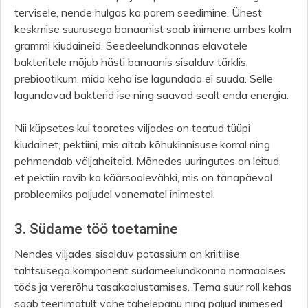
tervisele, nende hulgas ka parem seedimine. Ühest
keskmise suurusega banaanist saab inimene umbes kolm
grammi kiudaineid. Seedeelundkonnas elavatele
bakteritele mõjub hästi banaanis sisalduv tärklis,
prebiootikum, mida keha ise lagundada ei suuda. Selle
lagundavad bakterid ise ning saavad sealt enda energia.
Nii küpsetes kui tooretes viljades on teatud tüüpi
kiudainet, pektiini, mis aitab kõhukinnisuse korral ning
pehmendab väljaheiteid. Mõnedes uuringutes on leitud,
et pektiin ravib ka käärsoolevähki, mis on tänapäeval
probleemiks paljudel vanematel inimestel.
3. Südame töö toetamine
Nendes viljades sisalduv potassium on kriitilise
tähtsusega komponent südameelundkonna normaalses
töös ja vererõhu tasakaalustamises. Tema suur roll kehas
saab teenimatult vähe tähelepanu ning paljud inimesed