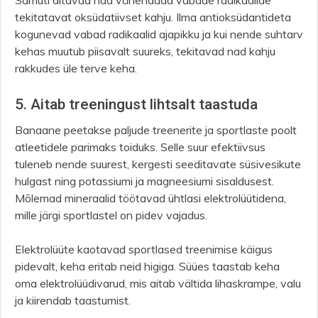
Samuti aitavad nad vähendada vabade radikaalide
tekitatavat oksüdatiivset kahju. Ilma antioksüdantideta
kogunevad vabad radikaalid ajapikku ja kui nende suhtarv
kehas muutub piisavalt suureks, tekitavad nad kahju
rakkudes üle terve keha.
5. Aitab treeningust lihtsalt taastuda
Banaane peetakse paljude treenerite ja sportlaste poolt
atleetidele parimaks toiduks. Selle suur efektiivsus
tuleneb nende suurest, kergesti seeditavate süsivesikute
hulgast ning potassiumi ja magneesiumi sisaldusest.
Mõlemad mineraalid töötavad ühtlasi elektrolüütidena,
mille järgi sportlastel on pidev vajadus.
Elektrolüüte kaotavad sportlased treenimise käigus
pidevalt, keha eritab neid higiga. Süües taastab keha
oma elektrolüüdivarud, mis aitab vältida lihaskrampe, valu
ja kiirendab taastumist.