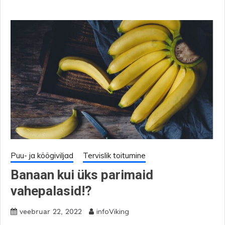
Puu- ja köögiviljad
Tervislik toitumine
Banaan kui üks parimaid
vahepalasid!?
infoViking
veebruar 22, 2022