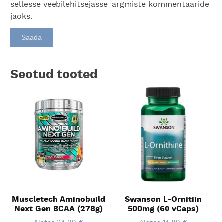
sellesse veebilehitsejasse järgmiste kommentaaride
jaoks.
Seotud tooted
Muscletech Aminobuild
Swanson L-Ornitiin
Next Gen BCAA (278g)
500mg (60 vCaps)