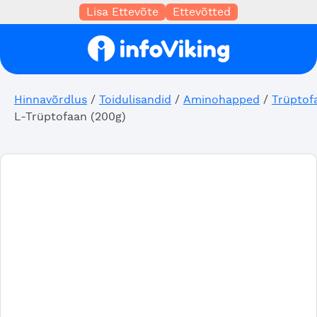
Lisa Ettevõte
Ettevõtted
Hinnavõrdlus
/
Toidulisandid
/
Aminohapped
/
Trüptof
L-Trüptofaan (200g)