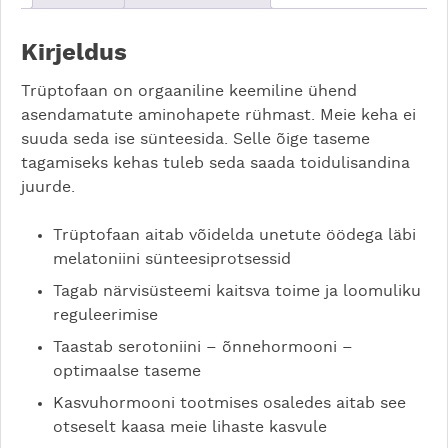
Kirjeldus
Trüptofaan on orgaaniline keemiline ühend
asendamatute aminohapete rühmast. Meie keha ei
suuda seda ise sünteesida. Selle õige taseme
tagamiseks kehas tuleb seda saada toidulisandina
juurde.
Trüptofaan aitab võidelda unetute öödega läbi
melatoniini sünteesiprotsessid
Tagab närvisüsteemi kaitsva toime ja loomuliku
reguleerimise
Taastab serotoniini – õnnehormooni –
optimaalse taseme
Kasvuhormooni tootmises osaledes aitab see
otseselt kaasa meie lihaste kasvule