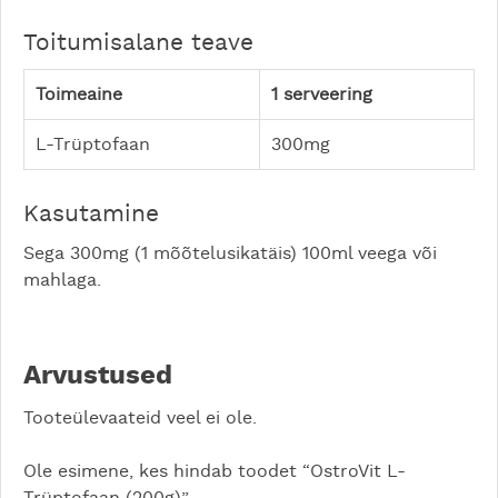
Toitumisalane teave
Toimeaine
1 serveering
L-Trüptofaan
300mg
Kasutamine
Sega 300mg (1 mõõtelusikatäis) 100ml veega või
mahlaga.
Arvustused
Tooteülevaateid veel ei ole.
Ole esimene, kes hindab toodet “OstroVit L-
Trüptofaan (200g)”