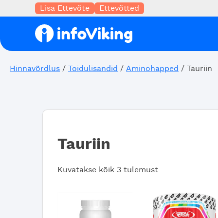
Lisa Ettevõte
Ettevõtted
Hinnavõrdlus
/
Toidulisandid
/
Aminohapped
/ Tauriin
Tauriin
Sorted
Kuvatakse kõik 3 tulemust
by
popularity