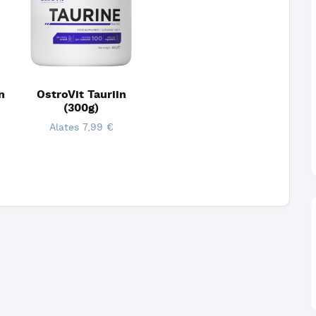
n
OstroVit Tauriin
(300g)
Alates
7,99
€