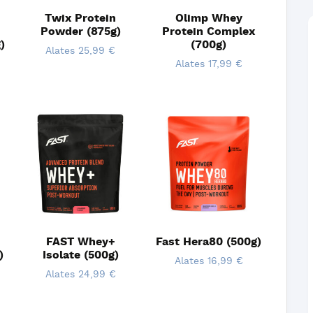
Twix Protein
Olimp Whey
Powder (875g)
Protein Complex
)
(700g)
Alates
25,99
€
Alates
17,99
€
FAST Whey+
Fast Hera80 (500g)
)
Isolate (500g)
Alates
16,99
€
Alates
24,99
€