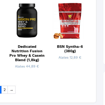
Dedicated
BSN Syntha-6
Nutrition Fusion
(380g)
Pro Whey & Casein
Alates
12,89
€
Blend (1,8kg)
Alates
44,89
€
2
→