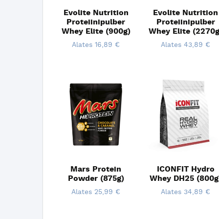
Evolite Nutrition
Evolite Nutrition
Proteiinipulber
Proteiinipulber
Whey Elite (900g)
Whey Elite (2270g
Alates
16,89
€
Alates
43,89
€
Mars Protein
ICONFIT Hydro
Powder (875g)
Whey DH25 (800g
Alates
25,99
€
Alates
34,89
€