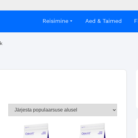
Reisimine
Aed & Taimed
F
k