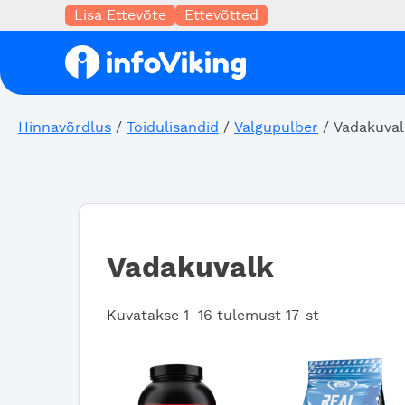
Lisa Ettevõte
Ettevõtted
Hinnavõrdlus
/
Toidulisandid
/
Valgupulber
/ Vadakuval
Vadakuvalk
Sorted
Kuvatakse 1–16 tulemust 17-st
by
popularity