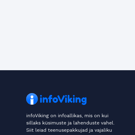
infoViking on infoallikas, mis on kui
sillaks küsimuste ja lahenduste vahel.
Siit leiad teenusepakkujad ja vajaliku