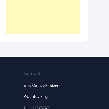
Kontakt
info@infoviking.ee
OÜ Infoviking
Reg: 14575767