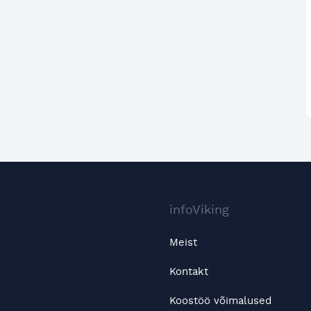
infoViking
Meist
Kontakt
Koostöö võimalused