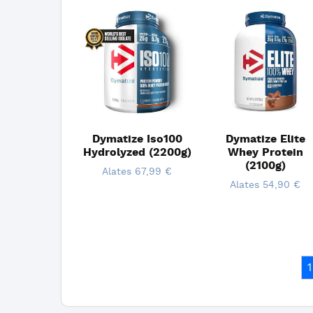
Dymatize Iso100
Dymatize Elite
Hydrolyzed (2200g)
Whey Protein
(2100g)
Alates
67,99
€
Alates
54,90
€
1