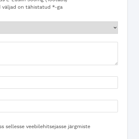
 väljad on tähistatud
*
-ga
s sellesse veebilehitsejasse järgmiste