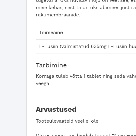
tugevana. Üks huvitav mõju on veel see, et
meie kehas, sest ta on üks abimees just r
rakumembraanide.
Toimeaine
L-Lüsiin (valmistatud 635mg L-Lüsiin hüd
Tarbimine
Korraga tuleb võtta 1 tablet ning seda väh
veega.
Arvustused
Tooteülevaateid veel ei ole.
Ole esimene, kes hindab toodet “Now Foo