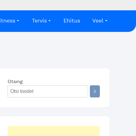
itness
Tervis
Ehitus
Veel
Otsing