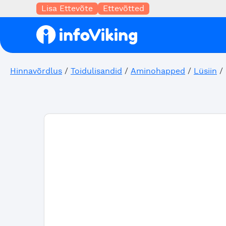
Lisa Ettevõte
Ettevõtted
Hinnavõrdlus
/
Toidulisandid
/
Aminohapped
/
Lüsiin
/ 