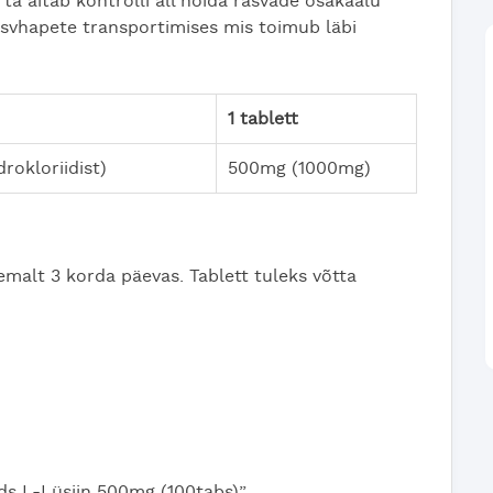
 ta aitab kontrolli all hoida rasvade osakaalu
asvhapete transportimises mis toimub läbi
1 tablett
rokloriidist)
500mg (1000mg)
emalt 3 korda päevas. Tablett tuleks võtta
ds L-Lüsiin 500mg (100tabs)”