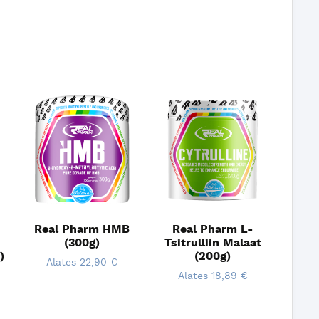
Real Pharm HMB
Real Pharm L-
(300g)
Tsitrulliin Malaat
)
(200g)
Alates
22,90
€
Alates
18,89
€