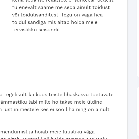
keha seda ise reaalselt ei sünteesi. Sellest
tulenevalt saame me seda ainult toidust
või toidulisanditest. Tegu on väga hea
toidulisandiga mis aitab hoida meie
tervislikku seisundit.
 tegelikult ka koos teiste lihaskasvu toetavate
 lämmastiku läbi mille hoitakse meie üldine
in just inimestele kes ei söö liha ning on ainult
 imendumist ja hoiab meie luustiku väga