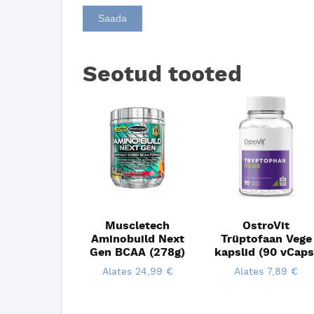
Seotud tooted
Muscletech
OstroVit
Aminobuild Next
Trüptofaan Vege
Gen BCAA (278g)
kapslid (90 vCaps
Alates
24,99
€
Alates
7,89
€