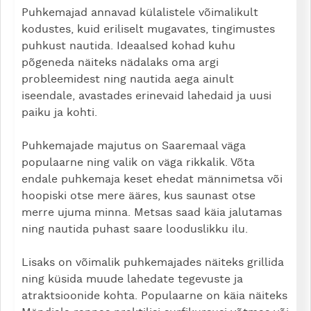
Puhkemajad annavad külalistele võimalikult
kodustes, kuid eriliselt mugavates, tingimustes
puhkust nautida. Ideaalsed kohad kuhu
põgeneda näiteks nädalaks oma argi
probleemidest ning nautida aega ainult
iseendale, avastades erinevaid lahedaid ja uusi
paiku ja kohti.
Puhkemajade majutus on Saaremaal väga
populaarne ning valik on väga rikkalik. Võta
endale puhkemaja keset ehedat männimetsa või
hoopiski otse mere ääres, kus saunast otse
merre ujuma minna. Metsas saad käia jalutamas
ning nautida puhast saare looduslikku ilu.
Lisaks on võimalik puhkemajades näiteks grillida
ning küsida muude lahedate tegevuste ja
atraktsioonide kohta. Populaarne on käia näiteks