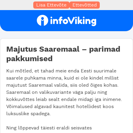
Lisa Ettevõte
Ettevõtted
Majutus Saaremaal – parimad
pakkumised
Kui mõtled, et tahad meie enda Eesti suurimale
saarele puhkama minna, kuid ei ole kindel millist
majutust Saaremaal valida, siis oled õiges kohas.
Saaremaal on valikuvariante väga palju ning
kokkuvõttes leiab sealt endale midagi iga inimene.
Võimalused algavad kaunitest hotellidest koos
luksuslike spadega.
Ning lõppevad täiesti eraldi seisvates