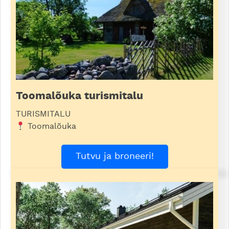
Toomalõuka turismitalu
TURISMITALU
Toomalõuka
Tutvu ja broneeri!