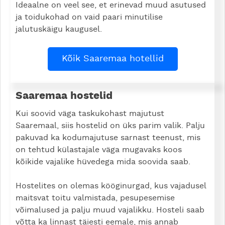
Ideaalne on veel see, et erinevad muud asutused
ja toidukohad on vaid paari minutilise
jalutuskäigu kaugusel.
Kõik Saaremaa hotellid
Saaremaa hostelid
Kui soovid väga taskukohast majutust
Saaremaal, siis hostelid on üks parim valik. Palju
pakuvad ka kodumajutuse sarnast teenust, mis
on tehtud külastajale väga mugavaks koos
kõikide vajalike hüvedega mida soovida saab.
Hostelites on olemas kööginurgad, kus vajadusel
maitsvat toitu valmistada, pesupesemise
võimalused ja palju muud vajalikku. Hosteli saab
võtta ka linnast täiesti eemale, mis annab