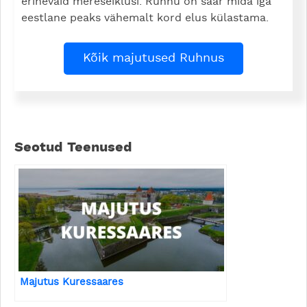
erinevaid mereseiklusi. Ruhnu on saar mida iga
eestlane peaks vähemalt kord elus külastama.
Kõik majutused Ruhnus
Seotud Teenused
Majutus Kuressaares