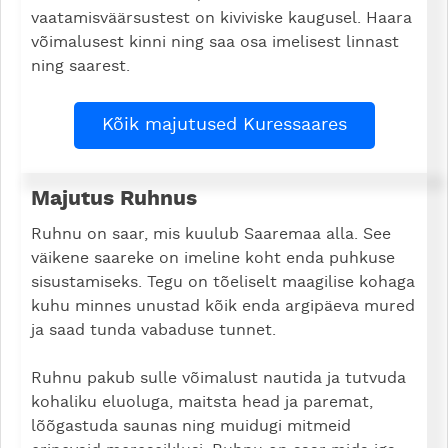
vaatamisväärsustest on kiviviske kaugusel. Haara
võimalusest kinni ning saa osa imelisest linnast
ning saarest.
Kõik majutused Kuressaares
Majutus Ruhnus
Ruhnu on saar, mis kuulub Saaremaa alla. See
väikene saareke on imeline koht enda puhkuse
sisustamiseks. Tegu on tõeliselt maagilise kohaga
kuhu minnes unustad kõik enda argipäeva mured
ja saad tunda vabaduse tunnet.
Ruhnu pakub sulle võimalust nautida ja tutvuda
kohaliku eluoluga, maitsta head ja paremat,
lõõgastuda saunas ning muidugi mitmeid