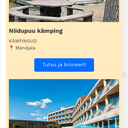
Niidupuu kämping
KÄMPINGUD
Mändjala
Tutvu ja broneeri!