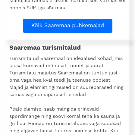
Mändjala rannas praktilisi surfikursusi võtmas või
hoopis SUP-iga sõitmas.
Kõik Saaremaa puhkemajad
Saaremaa turismitalud
Turismitalud Saaremaal on ideaalsed kohad, mis
lausa kumavad mõnusat tunnet ja aurat.
Turismitalu majutus Saaremaal on tuntud just
oma väga hea kvaliteedi ja teenuse poolest.
Majad ja elamistingimused on suurepärased ning
samas väga omapäraselt ehedad.
Peale elamise, saab mängida erinevaid
spordimänge ning soovi korral teha ka sauna ja
grillida. Hinnad on turismitaludes väga soodsad
ning algavad lausa 7 eurost inimese kohta. Kui