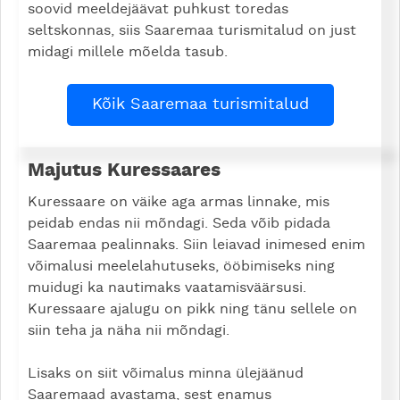
soovid meeldejäävat puhkust toredas
seltskonnas, siis Saaremaa turismitalud on just
midagi millele mõelda tasub.
Kõik Saaremaa turismitalud
Majutus Kuressaares
Kuressaare on väike aga armas linnake, mis
peidab endas nii mõndagi. Seda võib pidada
Saaremaa pealinnaks. Siin leiavad inimesed enim
võimalusi meelelahutuseks, ööbimiseks ning
muidugi ka nautimaks vaatamisväärsusi.
Kuressaare ajalugu on pikk ning tänu sellele on
siin teha ja näha nii mõndagi.
Lisaks on siit võimalus minna ülejäänud
Saaremaad avastama, sest enamus