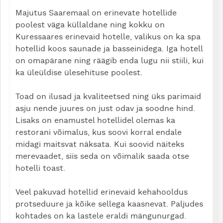
Majutus Saaremaal on erinevate hotellide
poolest väga küllaldane ning kokku on
Kuressaares erinevaid hotelle, valikus on ka spa
hotellid koos saunade ja basseinidega. Iga hotell
on omapärane ning räägib enda lugu nii stiili, kui
ka üleüldise ülesehituse poolest.
Toad on ilusad ja kvaliteetsed ning üks parimaid
asju nende juures on just odav ja soodne hind.
Lisaks on enamustel hotellidel olemas ka
restorani võimalus, kus soovi korral endale
midagi maitsvat näksata. Kui soovid näiteks
merevaadet, siis seda on võimalik saada otse
hotelli toast.
Veel pakuvad hotellid erinevaid kehahooldus
protseduure ja kõike sellega kaasnevat. Paljudes
kohtades on ka lastele eraldi mängunurgad.