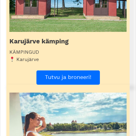
Karujärve kämping
KÄMPINGUD
Karujärve
Tutvu ja broneeri!