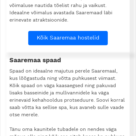
võimaluse nautida tõelist rahu ja vaikust.
Ideaalne võimalus avastada Saaremaad läbi
erinevate atraktsioonide.
Kõik Saaremaa hostelid
Saaremaa spaad
Spaad on ideaalne majutus perele Saaremaal,
kus lõõgastuda ning võtta puhkusest viimast.
Kõik spaad on väga kaasaegsed ning pakuvad
lisaks basseinide ja mullivannidele ka väga
erinevaid kehahooldus protseduure. Soovi korral
saab võtta ka sellise spa, kus avaneb sulle vaade
otse merele.
Tänu oma kaunitele tubadele on nendes väga