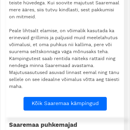
teiste hüvedega. Kui soovite majutust Saaremaal
mere ääres, siis tutvu kindlasti, sest pakkumisi
on mitmeid.
Peale lihtsalt elamise, on võimalik kasutada ka
erinevaid grillimis ja paljusid muid meelelahutus
võimalusi, et oma puhkus nii kallima, pere või
suurema seltskonnaga väga mõnusaks teha.
Kämpingutest saab rentida näiteks rattaid ning
nendega minna Saaremaad avastama.
Majutusasutused asuvad linnast eemal ning tänu
sellele on see ideaalne võimalus võtta aeg täiesti
maha.
Kõik Saaremaa kämpingud
Saaremaa puhkemajad