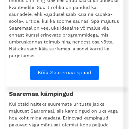
mõnus olla ning kõik see aitab kaasa ka puhkuse
kvaliteedile. Suurt rõhku on pandud ka
saunadele, ehk vajadusel saab käia nii kadaka-,
soola-, ürtide, kui ka soome saunas. Spa majutus
Saaremaal on veel üks ideaalne võimalus viia
ennast kurssi erinevate programmidega, mis
ümbruskonnas toimub ning nendest osa võtta.
Näiteks saab käia surfamas ja soovi korral ka
purjetamas.
Kõik Saaremaa spaad
Saaremaa kämpingud
Kui otsid näiteks suuremate ürituste jaoks
majutust Saaremaal, siis kämpingud on üks väga
hea koht mida vaadata. Erinevad kämpingud
pakuvad väga mõnusat olemist koos paljude