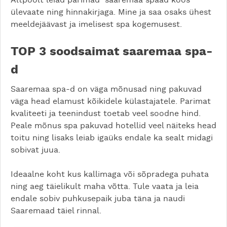
ülevaate ning hinnakirjaga. Mine ja saa osaks ühest
meeldejäävast ja imelisest spa kogemusest.
TOP 3 soodsaimat saaremaa spa-
d
Saaremaa spa-d on väga mõnusad ning pakuvad
väga head elamust kõikidele külastajatele. Parimat
kvaliteeti ja teenindust toetab veel soodne hind.
Peale mõnus spa pakuvad hotellid veel näiteks head
toitu ning lisaks leiab igaüks endale ka sealt midagi
sobivat juua.
Ideaalne koht kus kallimaga või sõpradega puhata
ning aeg täielikult maha võtta. Tule vaata ja leia
endale sobiv puhkusepaik juba täna ja naudi
Saaremaad täiel rinnal.