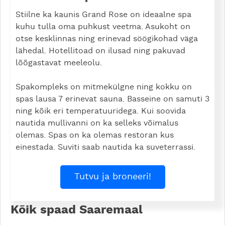
Stiilne ka kaunis Grand Rose on ideaalne spa
kuhu tulla oma puhkust veetma. Asukoht on
otse kesklinnas ning erinevad söögikohad väga
lähedal. Hotellitoad on ilusad ning pakuvad
lõõgastavat meeleolu.
Spakompleks on mitmekülgne ning kokku on
spas lausa 7 erinevat sauna. Basseine on samuti 3
ning kõik eri temperatuuridega. Kui soovida
nautida mullivanni on ka selleks võimalus
olemas. Spas on ka olemas restoran kus
einestada. Suviti saab nautida ka suveterrassi.
Tutvu ja broneeri!
Kõik spaad Saaremaal