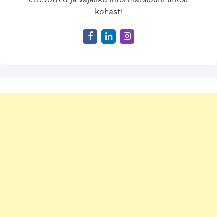
ettevõtted ja vajaliku informatsiooni ühest
kohast!