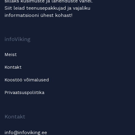
sillaks küsimuste ja lahenduste vahel.
Siit leiad teenusepakkujad ja vajaliku
informatsiooni ühest kohast!
infoViking
Meist
Kontakt
Koostöö võimalused
Privaatsuspoliitika
Kontakt
info@infoviking.ee