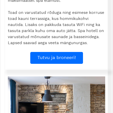
maksimaalset spa elamust.
Toad on varustatud rõduga ning esimese korruse
toad kauni terrassiga, kus hommikukohvi
nautida. Lisaks on pakkuda tasuta WiFi ning ka
tasuta parkla kuhu oma auto jätta. Spa hotell on
varustatud mõnusate saunade ja basseinidega.
Lapsed saavad aega veeta mängunurgas.
Tutvu ja broneeri!