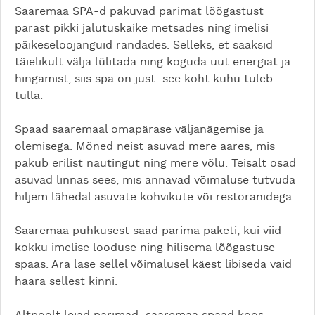
Saaremaa SPA-d pakuvad parimat lõõgastust
pärast pikki jalutuskäike metsades ning imelisi
päikeseloojanguid randades. Selleks, et saaksid
täielikult välja lülitada ning koguda uut energiat ja
hingamist, siis spa on just see koht kuhu tuleb
tulla.
Spaad saaremaal omapärase väljanägemise ja
olemisega. Mõned neist asuvad mere ääres, mis
pakub erilist nautingut ning mere võlu. Teisalt osad
asuvad linnas sees, mis annavad võimaluse tutvuda
hiljem lähedal asuvate kohvikute või restoranidega.
Saaremaa puhkusest saad parima paketi, kui viid
kokku imelise looduse ning hilisema lõõgastuse
spaas. Ära lase sellel võimalusel käest libiseda vaid
haara sellest kinni.
Altpoolt leiad parimad saaremaa spaad koos