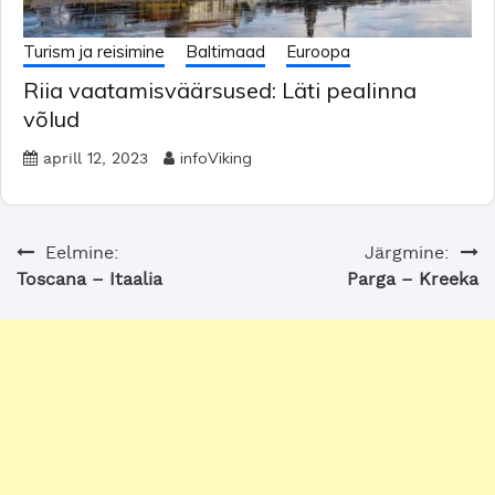
Turism ja reisimine
Baltimaad
Euroopa
Riia vaatamisväärsused: Läti pealinna
võlud
infoViking
aprill 12, 2023
Navigeerimine
Eelmine:
Järgmine:
Toscana – Itaalia
Parga – Kreeka