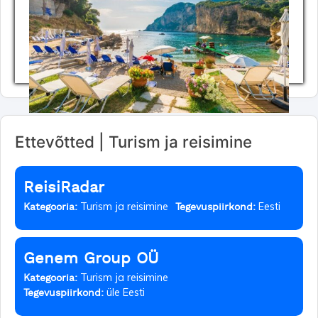
Ettevõtted | Turism ja reisimine
ReisiRadar
Turism ja reisimine
Eesti
Kategooria:
Tegevuspiirkond:
Genem Group OÜ
Turism ja reisimine
Kategooria:
üle Eesti
Tegevuspiirkond: