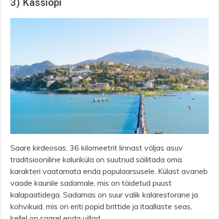
3) Kassiopi
Saare kirdeosas, 36 kilomeetrit linnast väljas asuv
traditsiooniline kaluriküla on suutnud säilitada oma
karakteri vaatamata enda populaarsusele. Külast avaneb
vaade kaunile sadamale, mis on täidetud puust
kalapaatidega. Sadamas on suur valik kalarestorane ja
kohvikuid, mis on eriti popid brittide ja itaallaste seas,
kellel on saarel enda villad.