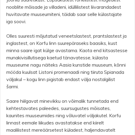
nooblite mõisade ja villadeni, idüllilistest liivarandadest
huvitavate muuseumiteni, täidab saar selle külastajate
iga soovi.
Olles suuresti mõjutatud veneetslastest, prantslastest ja
inglastest, on Korfu linn suurepäraseks baasiks, kust
minna saare igat külge avastama. Kaota end kitsastesse
munakivisillutisega kaetud tänavatesse, külasta
muuseume nagu näiteks Aasia kunstide muuseum, kõnni
mööda kuulsat Listoni promenaadi ning tiiruta Spianada
väljakul – kogu linn pigistab endast välja nostalgilist
šarmi.
Saare hiilgavat minevikku on võimalik tunnetada end
kehtestavates paleedes, suursugustes mõisates,
kaunites muuseumides ning võluvatel väljakutel. Korfu
linnast eemale liikudes avastatakse end kiirelt
maalilistest mereäärsetest küladest, haljendavatelt