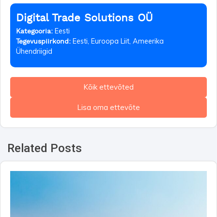
Digital Trade Solutions OÜ
Eesti
Kategooria:
Eesti, Euroopa Liit, Ameerika
Tegevuspiirkond:
Ühendriigid
Kõik ettevõted
Lisa oma ettevõte
Related Posts