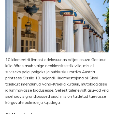
10 kilomeetrit linnast edelasuunas väljas asuva Gastouri
küla ääres asub valge neoklassitsistlik villa, mis oli
suviseks pelgupaigaks ja puhkuskuurortiks Austria
printsess Sissile 19. sajandil. Iluarmastajana oli Sissi
täielikult imendunud Vana-Kreeka kultuuri, mütoloogiasse
ja lummavasse loodusesse. Sellest tulenevalt asuvad villa
sisehoovis grandioossed aiad, mis on täidetud taevasse
kõrguvate palmide ja kujudega.