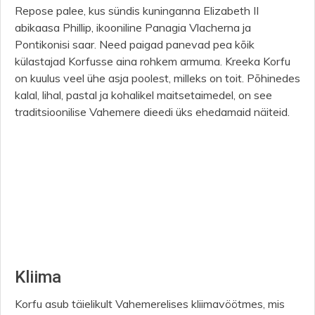
Repose palee, kus sündis kuninganna Elizabeth II
abikaasa Phillip, ikooniline Panagia Vlacherna ja
Pontikonisi saar. Need paigad panevad pea kõik
külastajad Korfusse aina rohkem armuma. Kreeka Korfu
on kuulus veel ühe asja poolest, milleks on toit. Põhinedes
kalal, lihal, pastal ja kohalikel maitsetaimedel, on see
traditsioonilise Vahemere dieedi üks ehedamaid näiteid.
Kliima
Korfu asub täielikult Vahemerelises kliimavöötmes, mis