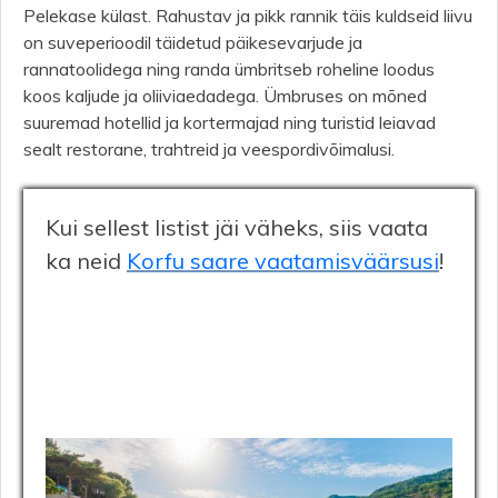
Pelekase külast. Rahustav ja pikk rannik täis kuldseid liivu
on suveperioodil täidetud päikesevarjude ja
rannatoolidega ning randa ümbritseb roheline loodus
koos kaljude ja oliiviaedadega. Ümbruses on mõned
suuremad hotellid ja kortermajad ning turistid leiavad
sealt restorane, trahtreid ja veespordivõimalusi.
Kui sellest listist jäi väheks, siis vaata
ka neid
Korfu saare vaatamisväärsusi
!