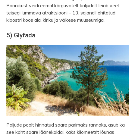
Rannikust veidi eemal kõrguvatelt kaljudelt leiab veel
teisegi lummava atraktsiooni – 13. sajandil ehitatud
kloostri koos aia, kiriku ja väikese muuseumiga.
5) Glyfada
Paljude poolt hinnatud saare parimaks rannaks, asub ka
see koht saare läänekaldal, kaks kilomeetrit lõunas