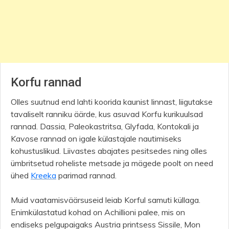
Korfu rannad
Olles suutnud end lahti koorida kaunist linnast, liigutakse
tavaliselt ranniku äärde, kus asuvad Korfu kurikuulsad
rannad. Dassia, Paleokastritsa, Glyfada, Kontokali ja
Kavose rannad on igale külastajale nautimiseks
kohustuslikud. Liivastes abajates pesitsedes ning olles
ümbritsetud roheliste metsade ja mägede poolt on need
ühed
Kreeka
parimad rannad.
Muid vaatamisväärsuseid leiab Korful samuti küllaga.
Enimkülastatud kohad on Achillioni palee, mis on
endiseks pelgupaigaks Austria printsess Sissile, Mon