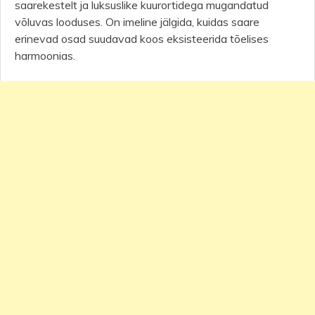
saarekestelt ja luksuslike kuurortidega mugandatud
võluvas looduses. On imeline jälgida, kuidas saare
erinevad osad suudavad koos eksisteerida tõelises
harmoonias.