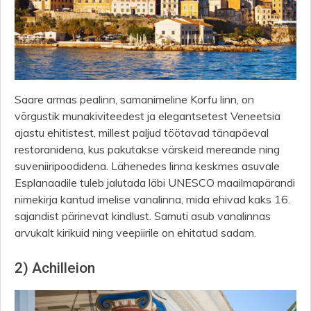
Saare armas pealinn, samanimeline Korfu linn, on
võrgustik munakiviteedest ja elegantsetest Veneetsia
ajastu ehitistest, millest paljud töötavad tänapäeval
restoranidena, kus pakutakse värskeid mereande ning
suveniiripoodidena. Lähenedes linna keskmes asuvale
Esplanaadile tuleb jalutada läbi UNESCO maailmapärandi
nimekirja kantud imelise vanalinna, mida ehivad kaks 16.
sajandist pärinevat kindlust. Samuti asub vanalinnas
arvukalt kirikuid ning veepiirile on ehitatud sadam.
2) Achilleion