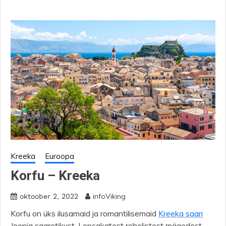
Kreeka
Euroopa
Korfu – Kreeka
infoViking
oktoober 2, 2022
Korfu on üks ilusamaid ja romantilisemaid
Kreeka saari
Joonia saaretikust. Lopsakatest rohelistest mägedest