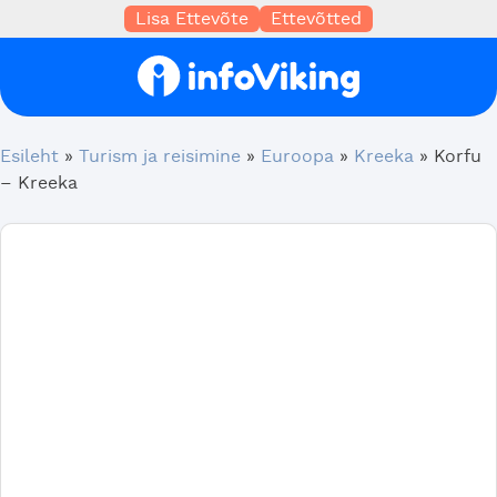
Lisa Ettevõte
Ettevõtted
Esileht
»
Turism ja reisimine
»
Euroopa
»
Kreeka
»
Korfu
– Kreeka