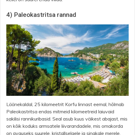
4) Paleokastritsa rannad
Läänekaldal, 25 kilomeetrit Korfu linnast eemal, hõlmab
Paleokastritsa endas mitmeid kilomeetreid laiuvaid
sakilisi rannikuribasid. Seal asub kuus väikest abajast, mis
on kõik koduks armsatele liivarandadele, mis omakorda
on avauseks suurele, kristallselgele ja sinakale merele.