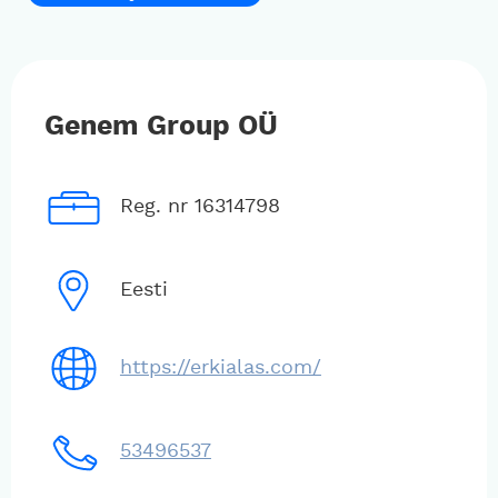
Genem Group OÜ
Reg. nr 16314798
Eesti
https://erkialas.com/
53496537