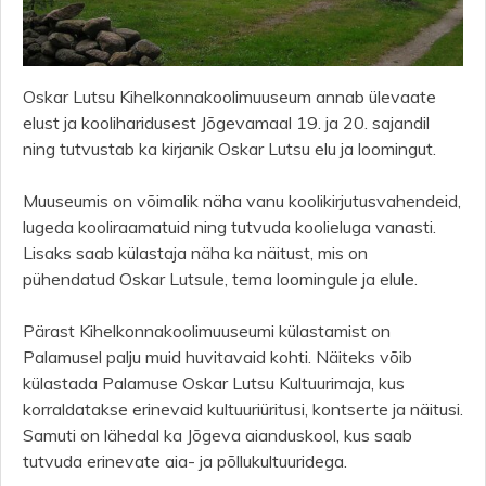
Oskar Lutsu Kihelkonnakoolimuuseum annab ülevaate
elust ja kooliharidusest Jõgevamaal 19. ja 20. sajandil
ning tutvustab ka kirjanik Oskar Lutsu elu ja loomingut.
Muuseumis on võimalik näha vanu koolikirjutusvahendeid,
lugeda kooliraamatuid ning tutvuda koolieluga vanasti.
Lisaks saab külastaja näha ka näitust, mis on
pühendatud Oskar Lutsule, tema loomingule ja elule.
Pärast Kihelkonnakoolimuuseumi külastamist on
Palamusel palju muid huvitavaid kohti. Näiteks võib
külastada Palamuse Oskar Lutsu Kultuurimaja, kus
korraldatakse erinevaid kultuuriüritusi, kontserte ja näitusi.
Samuti on lähedal ka Jõgeva aianduskool, kus saab
tutvuda erinevate aia- ja põllukultuuridega.