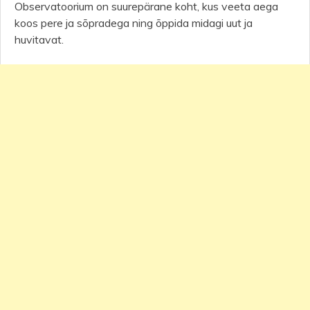
Observatoorium on suurepärane koht, kus veeta aega
koos pere ja sõpradega ning õppida midagi uut ja
huvitavat.