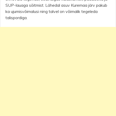
SUP-lauaga sõitmist. Lähedal asuv Kuremaa järv pakub
ka ujumisvõimalusi ning talvel on võimalik tegeleda
talispordiga.