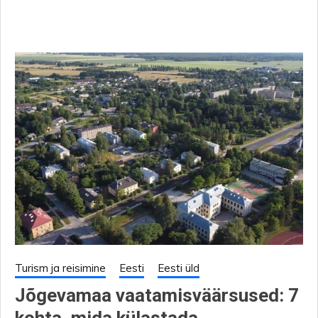
Turism ja reisimine
Eesti
Eesti üld
Jõgevamaa vaatamisväärsused: 7
kohta, mida külastada