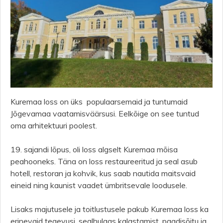
Kuremaa loss on üks populaarsemaid ja tuntumaid
Jõgevamaa vaatamisväärsusi. Eelkõige on see tuntud
oma arhitektuuri poolest.
19. sajandi lõpus, oli loss algselt Kuremaa mõisa
peahooneks. Täna on loss restaureeritud ja seal asub
hotell, restoran ja kohvik, kus saab nautida maitsvaid
eineid ning kaunist vaadet ümbritsevale loodusele.
Lisaks majutusele ja toitlustusele pakub Kuremaa loss ka
erinevaid tegevusi, sealhulgas kalastamist, paadisõitu ja