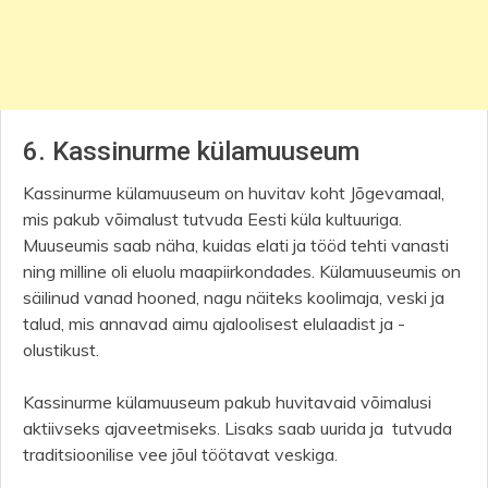
6. Kassinurme külamuuseum
Kassinurme külamuuseum on huvitav koht Jõgevamaal,
mis pakub võimalust tutvuda Eesti küla kultuuriga.
Muuseumis saab näha, kuidas elati ja tööd tehti vanasti
ning milline oli eluolu maapiirkondades. Külamuuseumis on
säilinud vanad hooned, nagu näiteks koolimaja, veski ja
talud, mis annavad aimu ajaloolisest elulaadist ja -
olustikust.
Kassinurme külamuuseum pakub huvitavaid võimalusi
aktiivseks ajaveetmiseks. Lisaks saab uurida ja tutvuda
traditsioonilise vee jõul töötavat veskiga.