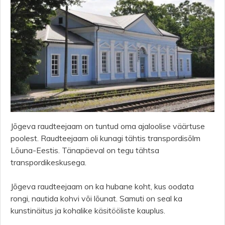
Jõgeva raudteejaam on tuntud oma ajaloolise väärtuse
poolest. Raudteejaam oli kunagi tähtis transpordisõlm
Lõuna-Eestis. Tänapäeval on tegu tähtsa
transpordikeskusega.
Jõgeva raudteejaam on ka hubane koht, kus oodata
rongi, nautida kohvi või lõunat. Samuti on seal ka
kunstinäitus ja kohalike käsitööliste kauplus.