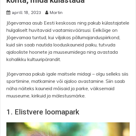
Martin
aprill 18, 2023
Jõgevamaa asub Eesti keskosas ning pakub külastajatele
hulgaliselt huvitavaid vaatamisväärsusi. Eelkõige on
Jõgevamaa tuntud, kui viljakas põllumajanduspiirkond,
kuid siin saab nautida looduskauneid paiku, tutvuda
ajalooliste hoonete ja muuseumidega ning avastada
kohalikku kultuuripärandit.
Jõgevamaa pakub igale maitsele midagi – olgu selleks siis
sportimine, matkamine või ajaloo avastamine. Siin saab
näha näiteks kauneid mõisaid ja parke, väiksemaid
muuseume, kirikuid ja mälestusmärke.
1. Elistvere loomapark