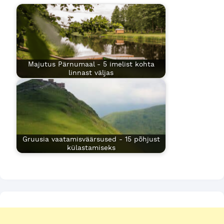
Majutus Pärnumaal - 5 imelist kohta
linnast väljas
Gruusia vaatamisväärsused - 15 põhjust
külastamiseks