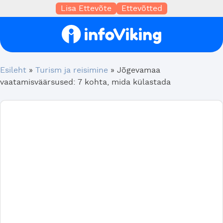
Lisa Ettevõte
Ettevõtted
Esileht
»
Turism ja reisimine
»
Jõgevamaa
vaatamisväärsused: 7 kohta, mida külastada