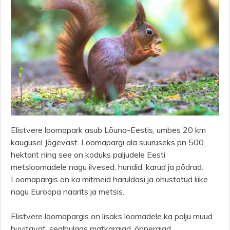
Elistvere loomapark asub Lõuna-Eestis, umbes 20 km
kaugusel Jõgevast. Loomapargi ala suuruseks pn 500
hektarit ning see on koduks paljudele Eesti
metsloomadele nagu ilvesed, hundid, karud ja põdrad.
Loomapargis on ka mitmeid haruldasi ja ohustatud liike
nagu Euroopa naarits ja metsis.
Elistvere loomapargis on lisaks loomadele ka palju muud
huvitavat, sealhulgas matkarajad, õpperajad,