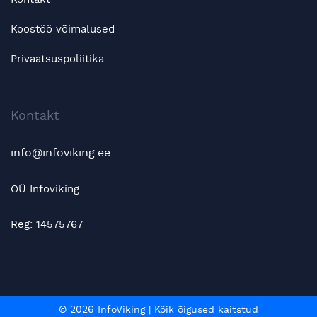
Koostöö võimalused
Privaatsuspoliitika
Kontakt
info@infoviking.ee
OÜ Infoviking
Reg: 14575767
© 2026 InfoViking
|
Kõik õigused kaitstud