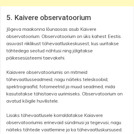
5. Kaivere observatoorium
Jõgeva maakonna lõunaosas asub Kaivere
observatoorium. Observatoorium on üks kahest Eestis
asuvast riiklikust tähevaatluskeskusest, kus uuritakse
tähtedega seotud nähtusi ning jälgitakse
päikesesüsteemi taevakehi.
Kaiavere observatooriumis on mitmeid
tähevaatlusseadmeid, nagu näiteks teleskoobid,
spektrograafid, fotomeetrid ja muud seadmed, mida
kasutatakse tähistaeva uurimiseks. Observatoorium on
avatud kõigile huvilistele.
Lisaks tähevaatlusele korraldatakse Kaiavere
observatooriumis erinevaid sündmusi ja tegevusi, nagu
näiteks tähtede vaatlemine ja ka tähevaatluskursused.