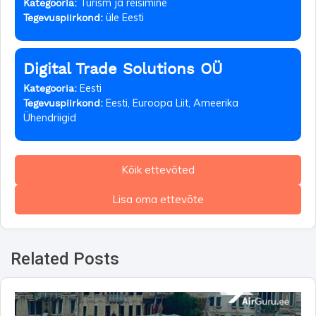
Turism ja reisimine
Kategooria:
üle Eesti
Tegevuspiirkond:
Digital Trade Solutions OÜ
Eesti
Kategooria:
Eesti, Euroopa Liit, Ameerika
Tegevuspiirkond:
Ühendriigid
Kõik ettevõted
Lisa oma ettevõte
Related Posts