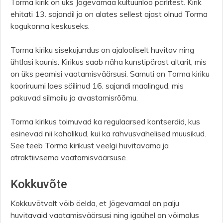
Torma kirik on üks Jõgevamaa kultuuriloo pärlitest. Kirik
ehitati 13. sajandil ja on alates sellest ajast olnud Torma
kogukonna keskuseks.
Torma kiriku sisekujundus on ajalooliselt huvitav ning
ühtlasi kaunis. Kirikus saab näha kunstipärast altarit, mis
on üks peamisi vaatamisväärsusi. Samuti on Torma kiriku
kooriruumi laes säilinud 16. sajandi maalingud, mis
pakuvad silmailu ja avastamisrõõmu.
Torma kirikus toimuvad ka regulaarsed kontserdid, kus
esinevad nii kohalikud, kui ka rahvusvahelised muusikud.
See teeb Torma kirikust veelgi huvitavama ja
atraktiivsema vaatamisväärsuse.
Kokkuvõte
Kokkuvõtvalt võib öelda, et Jõgevamaal on palju
huvitavaid vaatamisväärsusi ning igaühel on võimalus