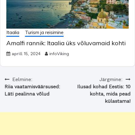
Itaalia
Turism ja reisimine
Amalfi rannik: Itaalia üks võluvamaid kohti
infoViking
aprill 15, 2024
Navigeerimine
Eelmine:
Järgmine:
Riia vaatamisväärsused:
Ilusad kohad Eestis: 10
Läti pealinna võlud
kohta, mida pead
külastama!