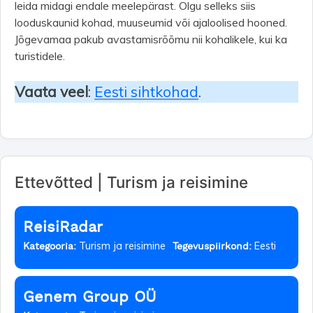
leida midagi endale meelepärast. Olgu selleks siis
looduskaunid kohad, muuseumid või ajaloolised hooned.
Jõgevamaa pakub avastamisrõõmu nii kohalikele, kui ka
turistidele.
Vaata veel
:
Eesti sihtkohad
.
Ettevõtted | Turism ja reisimine
ReisiRadar
Turism ja reisimine
Eesti
Kategooria:
Tegevuspiirkond:
Genem Group OÜ