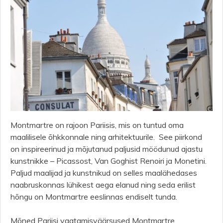
Montmartre on rajoon Pariisis, mis on tuntud oma
maalilisele õhkkonnale ning arhitektuurile. See piirkond
on inspireerinud ja mõjutanud paljusid möödunud ajastu
kunstnikke – Picassost, Van Goghist Renoiri ja Monetini.
Paljud maalijad ja kunstnikud on selles maalähedases
naabruskonnas lühikest aega elanud ning seda erilist
hõngu on Montmartre eeslinnas endiselt tunda.
Mõned Pariisi vaatamisväärsused Montmartre