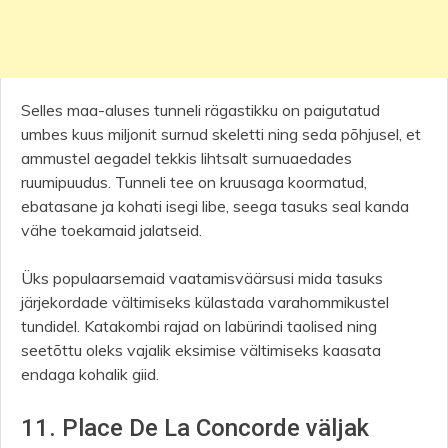
Selles maa-aluses tunneli rägastikku on paigutatud
umbes kuus miljonit surnud skeletti ning seda põhjusel, et
ammustel aegadel tekkis lihtsalt surnuaedades
ruumipuudus. Tunneli tee on kruusaga koormatud,
ebatasane ja kohati isegi libe, seega tasuks seal kanda
vähe toekamaid jalatseid.
Üks populaarsemaid vaatamisväärsusi mida tasuks
järjekordade vältimiseks külastada varahommikustel
tundidel. Katakombi rajad on labürindi taolised ning
seetõttu oleks vajalik eksimise vältimiseks kaasata
endaga kohalik giid.
11. Place De La Concorde väljak