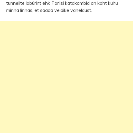
tunnelite labürint ehk Pariisi katakombid on koht kuhu
minna linnas, et saada veidike vaheldust.