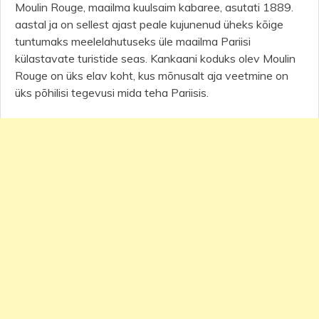
Moulin Rouge, maailma kuulsaim kabaree, asutati 1889.
aastal ja on sellest ajast peale kujunenud üheks kõige
tuntumaks meelelahutuseks üle maailma Pariisi
külastavate turistide seas. Kankaani koduks olev Moulin
Rouge on üks elav koht, kus mõnusalt aja veetmine on
üks põhilisi tegevusi mida teha Pariisis.