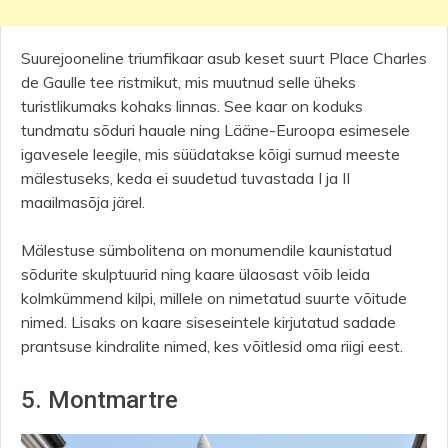
Suurejooneline triumfikaar asub keset suurt Place Charles
de Gaulle tee ristmikut, mis muutnud selle üheks
turistlikumaks kohaks linnas. See kaar on koduks
tundmatu sõduri hauale ning Lääne-Euroopa esimesele
igavesele leegile, mis süüdatakse kõigi surnud meeste
mälestuseks, keda ei suudetud tuvastada I ja II
maailmasõja järel.
Mälestuse sümbolitena on monumendile kaunistatud
sõdurite skulptuurid ning kaare ülaosast võib leida
kolmkümmend kilpi, millele on nimetatud suurte võitude
nimed. Lisaks on kaare siseseintele kirjutatud sadade
prantsuse kindralite nimed, kes võitlesid oma riigi eest.
5. Montmartre