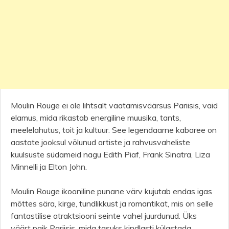
Moulin Rouge ei ole lihtsalt vaatamisväärsus Pariisis, vaid
elamus, mida rikastab energiline muusika, tants,
meelelahutus, toit ja kultuur. See legendaarne kabaree on
aastate jooksul võlunud artiste ja rahvusvaheliste
kuulsuste südameid nagu Edith Piaf, Frank Sinatra, Liza
Minnelli ja Elton John.
Moulin Rouge ikooniline punane värv kujutab endas igas
mõttes sära, kirge, tundlikkust ja romantikat, mis on selle
fantastilise atraktsiooni seinte vahel juurdunud. Üks
väärt paik Pariisis, mida tasuks kindlasti külastada.