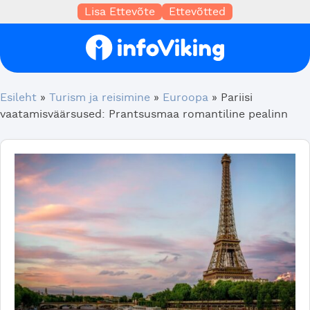
Lisa Ettevõte
Ettevõtted
Esileht
»
Turism ja reisimine
»
Euroopa
»
Pariisi
vaatamisväärsused: Prantsusmaa romantiline pealinn