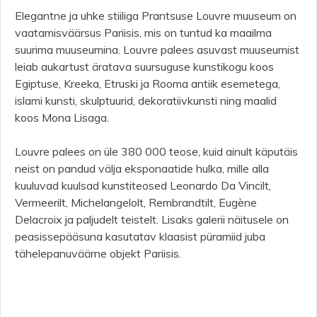
Elegantne ja uhke stiiliga Prantsuse Louvre muuseum on
vaatamisväärsus Pariisis, mis on tuntud ka maailma
suurima muuseumina. Louvre palees asuvast muuseumist
leiab aukartust äratava suursuguse kunstikogu koos
Egiptuse, Kreeka, Etruski ja Rooma antiik esemetega,
islami kunsti, skulptuurid, dekoratiivkunsti ning maalid
koos Mona Lisaga.
Louvre palees on üle 380 000 teose, kuid ainult käputäis
neist on pandud välja eksponaatide hulka, mille alla
kuuluvad kuulsad kunstiteosed Leonardo Da Vincilt,
Vermeerilt, Michelangelolt, Rembrandtilt, Eugène
Delacroix ja paljudelt teistelt. Lisaks galerii näitusele on
peasissepääsuna kasutatav klaasist püramiid juba
tähelepanuväärne objekt Pariisis.