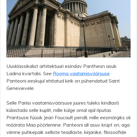
Uusklassikalist arhitektuuri esindav Pantheon asub
Ladina kvartalis. See
Rooma vaatamisväärsuse
Panteoni eeskujul ehitatud kirik on pühendatud Saint
Genevievele.
Selle Pariisi vaatamisväärsuse juures tuleks kindlasti
külastada selle kuplit, mille külge omal ajal riputas
Prantsuse füüsik Jean Foucault pendli, mille eesmärgiks oli
määrata Maa pöörlemine. Panteoni all asuv krüpt on, aga
viimne puhkepaik selliste teadlaste, kirjanike, filosoofide