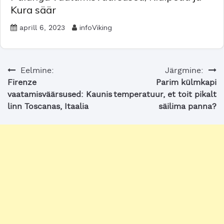
Kura säär
infoViking
aprill 6, 2023
Navigeerimine
Eelmine:
Järgmine:
Firenze
Parim külmkapi
vaatamisväärsused: Kaunis
temperatuur, et toit pikalt
linn Toscanas, Itaalia
säilima panna?