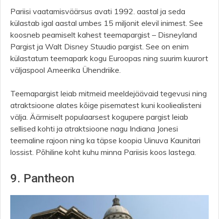
Pariisi vaatamisväärsus avati 1992. aastal ja seda
külastab igal aastal umbes 15 miljonit elevil inimest. See
koosneb peamiselt kahest teemapargist – Disneyland
Pargist ja Walt Disney Stuudio pargist. See on enim
külastatum teemapark kogu Euroopas ning suurim kuurort
väljaspool Ameerika Ühendriike.
Teemapargist leiab mitmeid meeldejäävaid tegevusi ning
atraktsioone alates kõige pisematest kuni kooliealisteni
välja. Äärmiselt populaarsest kogupere pargist leiab
sellised kohti ja atraktsioone nagu Indiana Jonesi
teemaline rajoon ning ka täpse koopia Uinuva Kaunitari
lossist. Põhiline koht kuhu minna Pariisis koos lastega.
9. Pantheon