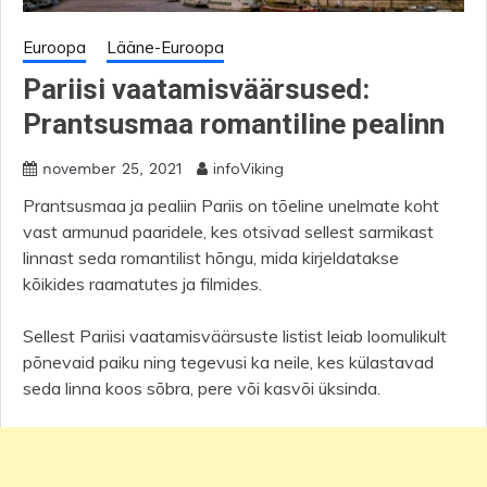
Euroopa
Lääne-Euroopa
Pariisi vaatamisväärsused:
Prantsusmaa romantiline pealinn
infoViking
november 25, 2021
Prantsusmaa ja pealiin Pariis on tõeline unelmate koht
vast armunud paaridele, kes otsivad sellest sarmikast
linnast seda romantilist hõngu, mida kirjeldatakse
kõikides raamatutes ja filmides.
Sellest Pariisi vaatamisväärsuste listist leiab loomulikult
põnevaid paiku ning tegevusi ka neile, kes külastavad
seda linna koos sõbra, pere või kasvõi üksinda.