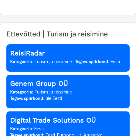
Ettevõtted | Turism ja reisimine
ReisiRadar
Turism ja reisimine
Eesti
Kategooria:
Tegevuspiirkond:
Genem Group OÜ
Turism ja reisimine
Kategooria:
üle Eesti
Tegevuspiirkond:
Digital Trade Solutions OÜ
Eesti
Kategooria:
Eesti, Euroopa Liit, Ameerika
Tegevuspiirkond: