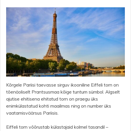
Kõrgele Pariisi taevasse sirguv ikooniline Eiffeli torn on
tõenäoliselt Prantsusmaa kõige tuntum sümbol. Algselt
ajutise ehitisena ehitatud torn on praegu üks
enimkülastatud kohti maailmas ning on number üks
vaatamisväärsus Pariisis.
Eiffeli torn võõrustab külastajaid kolmel tasandil –