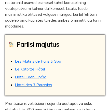
restoranid asuvad esimesel kahel korrusel ning
vaateplatvorm kolmandal korrusel. Lisaks tasub
mainimist ka õhtused valguse mängud, kui Eiffeli torn
sädeleb oma kaunites tuledes umbes 5 minutit iga tunni
möödudes.
Pariisi majutus
Les Matins de Paris & Spa
Le Katorze Hôtel
Hôtel Eden Opéra
Hôtel des 3 Poussins
Prantsuse revolutsiooni sajanda aastapäeva auks
ehitatud üle 300 meetri kõrgune imeloom pidi olema