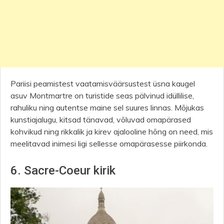
Pariisi peamistest vaatamisväärsustest üsna kaugel
asuv Montmartre on turistide seas pälvinud idüllilise,
rahuliku ning autentse maine sel suures linnas. Mõjukas
kunstiajalugu, kitsad tänavad, võluvad omapärased
kohvikud ning rikkalik ja kirev ajalooline hõng on need, mis
meelitavad inimesi ligi sellesse omapärasesse piirkonda.
6. Sacre-Coeur kirik