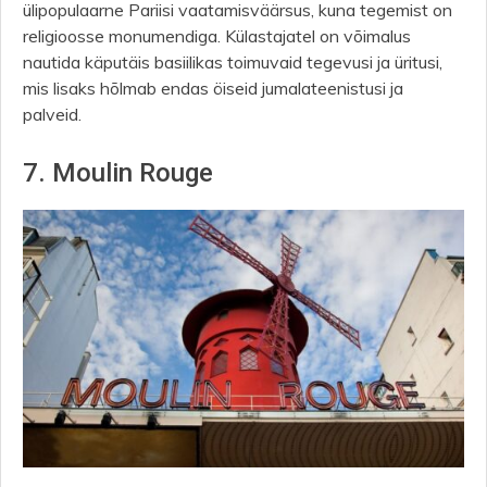
ülipopulaarne Pariisi vaatamisväärsus, kuna tegemist on
religioosse monumendiga. Külastajatel on võimalus
nautida käputäis basiilikas toimuvaid tegevusi ja üritusi,
mis lisaks hõlmab endas öiseid jumalateenistusi ja
palveid.
7. Moulin Rouge