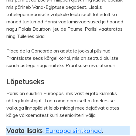
mis pärineb Vana-Egiptuse aegadest. Lisaks
tähelepanuväärsele väljakule leiab sealt lähedalt ka
mõned tuntumad Pariisi vaatamisväärsused ja hooned
nagu Palais Bourbon, Jeu de Paume, Pariisi vaateratas,
ning Tuileries aiad.
Place de la Concorde on aastate jooksul püsinud
Prantslaste seas kõrgel kohal, mis on seotud oluliste
sündmustega nagu näiteks Prantsuse revolutsioon.
Lõpetuseks
Pariis on suurlinn Euroopas, mis vast ei jäta külmaks
ühtegi külastajat. Tänu oma äärmiselt mitmekesise
valikuga linnapildist leiab midagi meeldejäävat alates
kõige väiksematest kuni seenioriteni välja.
Vaata lisaks
:
Euroopa sihtkohad
.