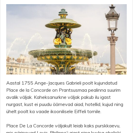
Aastal 1755 Ange-Jacques Gabrieli poolt kujundatud
Place de la Concorde on Prantsusmaa pealinna suurim
avalik väljak. Kaheksanurkne väljak pakub ilu igast
nurgast, kust ei puudu äärnevad aiad, hotellid, kujud ning
ühelt poolt ka vaade ikoonilisele Eiffeli tornile.
Place De La Concorde väljakult leiab kaks purskkaevu,
mis pärinevad Louis-Philippe’i ajast ning kuulsa obeliski,