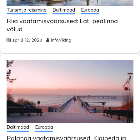
Turism ja reisimine
Baltimaad
Euroopa
Riia vaatamisväärsused: Läti pealinna
võlud
infoViking
aprill 12, 2023
Baltimaad
Euroopa
Palanga vaatamisväärsused, Klaipeda ja