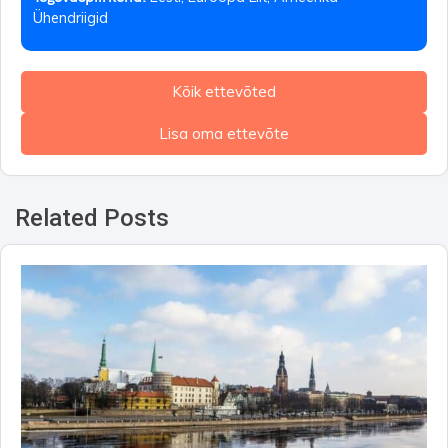
Ühendriigid
Kõik ettevõted
Lisa oma ettevõte
Related Posts