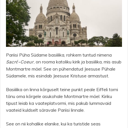
Pariisi Püha Südame basiilika, rohkem tuntud nimena
, on rooma katoliku kirik ja basiilika, mis asub
Sacré-Coeur
Montmartre mäel. See on pühendatud Jeesuse Pühale
Südamele, mis esindab Jeesuse Kristuse armastust.
Basiilika on linna kõrguselt teine ​​punkt peale Eiffeli torni
tänu oma kõrgele asukohale Montmartre mäel. Kiriku
tipust leiab ka vaateplatvormi, mis pakub lummavaid
vaateid kuldselt säravale Pariisi linnale.
See on nii kohalike elanike, kui ka turistide seas