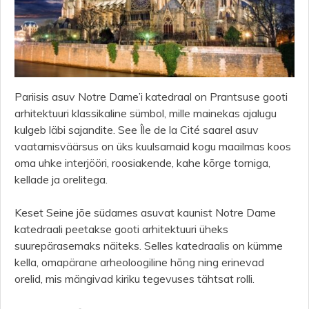
Pariisis asuv Notre Dame’i katedraal on Prantsuse gooti
arhitektuuri klassikaline sümbol, mille mainekas ajalugu
kulgeb läbi sajandite. See Île de la Cité saarel asuv
vaatamisväärsus on üks kuulsamaid kogu maailmas koos
oma uhke interjööri, roosiakende, kahe kõrge torniga,
kellade ja orelitega.
Keset Seine jõe südames asuvat kaunist Notre Dame
katedraali peetakse gooti arhitektuuri üheks
suurepärasemaks näiteks. Selles katedraalis on kümme
kella, omapärane arheoloogiline hõng ning erinevad
orelid, mis mängivad kiriku tegevuses tähtsat rolli.