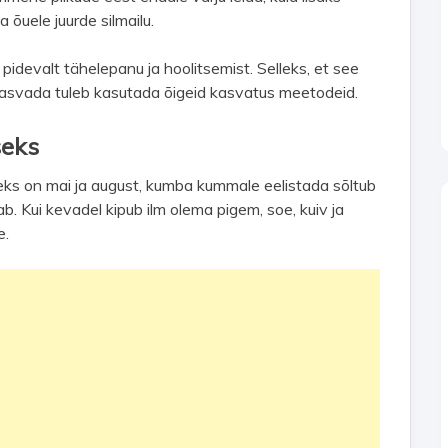
 õuele juurde silmailu.
pidevalt tähelepanu ja hoolitsemist. Selleks, et see
 kasvada tuleb kasutada õigeid kasvatus meetodeid.
seks
ks on mai ja august, kumba kummale eelistada sõltub
b. Kui kevadel kipub ilm olema pigem, soe, kuiv ja
e.