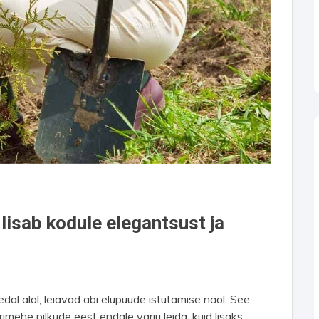
lisab kodule elegantsust ja
edal alal, leiavad abi elupuude istutamise näol. See
imehe pilkude eest endale varju leida, kuid lisaks