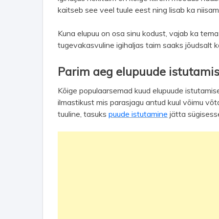
kaitseb see veel tuule eest ning lisab ka niisama
Kuna elupuu on osa sinu kodust, vajab ka tema 
tugevakasvuline igihaljas taim saaks jõudsalt
Parim aeg elupuude istutami
Kõige populaarsemad kuud elupuude istutamise
ilmastikust mis parasjagu antud kuul võimu võta
tuuline, tasuks
puude istutamine
jätta sügisess