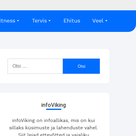
itness
Tervis
Ehitus
Veel
Otsi:
infoViking
infoViking on infoallikas, mis on kui
sillaks küsimuste ja lahenduste vahel.
Siit leiad ettevõtted ja vajaliku