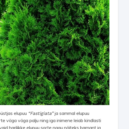
püstjas elupuu
ja sammal elupuu
“Fastigiata”
te väga väga palju ning iga inimene leiab kindlasti
vaid harilikke elupuu sorte nagu näiteks barnant ja