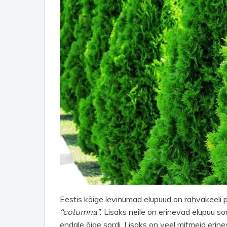
Eestis kõige levinumad elupuud on rahvakeeli 
Lisaks neile on erinevad elupuu sor
“columna”.
endale õige sordi. Lisaks on veel mitmeid erine