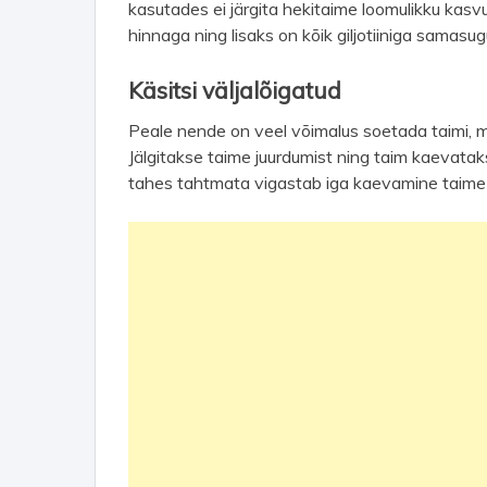
kasutades ei järgita hekitaime loomulikku kas
hinnaga ning lisaks on kõik giljotiiniga samasug
Käsitsi väljalõigatud
Peale nende on veel võimalus soetada taimi, mi
Jälgitakse taime juurdumist ning taim kaevatakse
tahes tahtmata vigastab iga kaevamine taime ni