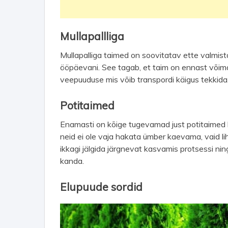
Mullapallliga
Mullapalliga taimed on soovitatav ette valmis
ööpäevani. See tagab, et taim on ennast võima
veepuuduse mis võib transpordi käigus tekkida
Potitaimed
Enamasti on kõige tugevamad just potitaimed
neid ei ole vaja hakata ümber kaevama, vaid lih
ikkagi jälgida järgnevat kasvamis protsessi nin
kanda.
Elupuude sordid