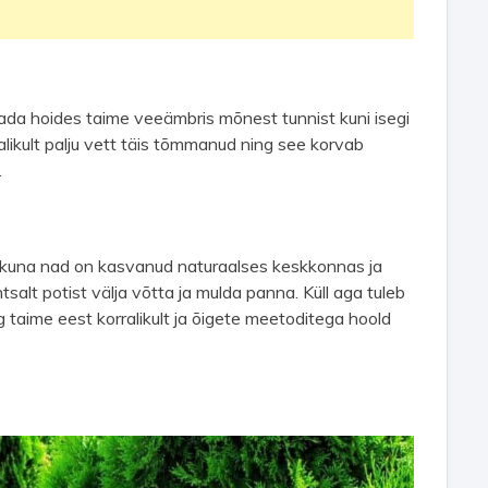
tada hoides taime veeämbris mõnest tunnist kuni isegi
likult palju vett täis tõmmanud ning see korvab
.
 kuna nad on kasvanud naturaalses keskkonnas ja
tsalt potist välja võtta ja mulda panna. Küll aga tuleb
g taime eest korralikult ja õigete meetoditega hoold