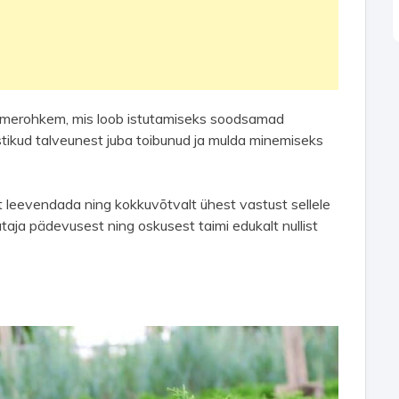
demerohkem, mis loob istutamiseks soodsamad
istikud talveunest juba toibunud ja mulda minemiseks
leevendada ning kokkuvõtvalt ühest vastust sellele
stutaja pädevusest ning oskusest taimi edukalt nullist