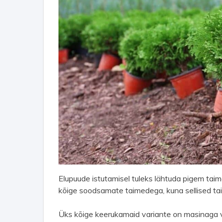
Elupuude istutamisel tuleks lähtuda pigem taim
kõige soodsamate taimedega, kuna sellised tai
Üks kõige keerukamaid variante on masinaga väl