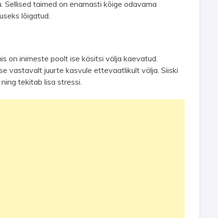
vu. Sellised taimed on enamasti kõige odavama
useks lõigatud.
s on inimeste poolt ise käsitsi välja kaevatud.
 vastavalt juurte kasvule ettevaatlikult välja. Siiski
ng tekitab lisa stressi.