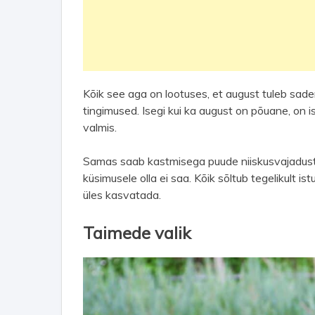
Kõik see aga on lootuses, et august tuleb sa
tingimused. Isegi kui ka august on põuane, on 
valmis.
Samas saab kastmisega puude niiskusvajadust 
küsimusele olla ei saa. Kõik sõltub tegelikult i
üles kasvatada.
Taimede valik