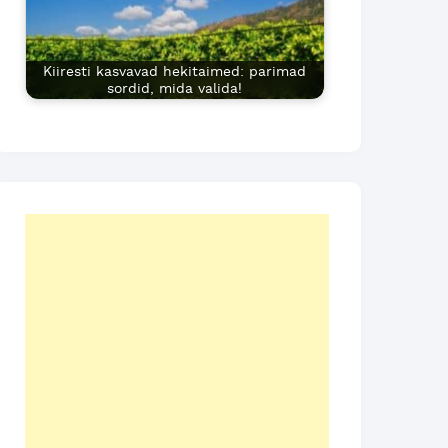
Kiiresti kasvavad hekitaimed: parimad
sordid, mida valida!