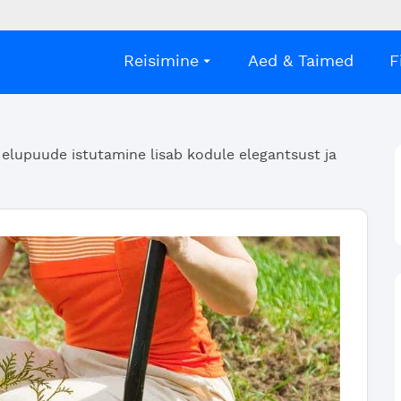
Reisimine
Aed & Taimed
F
 elupuude istutamine lisab kodule elegantsust ja