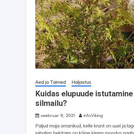
Aed ja Taimed
Haljastus
Kuidas elupuude istutamine 
silmailu?
infoViking
veebruar 9, 2021
Paljud maja omanikud, kelle krunt on uuel ja lag
igihaljas hekitaim on kõige kiirem moodus naabr