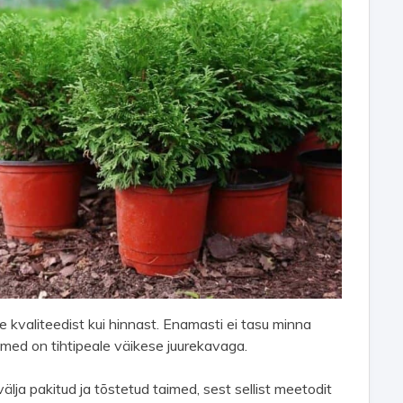
e kvaliteedist kui hinnast. Enamasti ei tasu minna
med on tihtipeale väikese juurekavaga.
ja pakitud ja tõstetud taimed, sest sellist meetodit