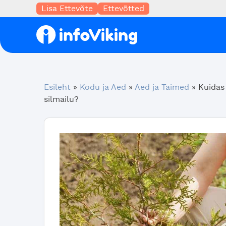
Lisa Ettevõte
Ettevõtted
Esileht
»
Kodu ja Aed
»
Aed ja Taimed
»
Kuidas
silmailu?