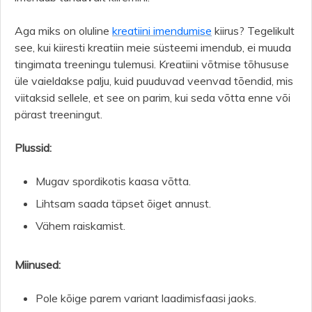
Aga miks on oluline
kreatiini imendumise
kiirus? Tegelikult
see, kui kiiresti kreatiin meie süsteemi imendub, ei muuda
tingimata treeningu tulemusi. Kreatiini võtmise tõhususe
üle vaieldakse palju, kuid puuduvad veenvad tõendid, mis
viitaksid sellele, et see on parim, kui seda võtta enne või
pärast treeningut.
Plussid:
Mugav spordikotis kaasa võtta.
Lihtsam saada täpset õiget annust.
Vähem raiskamist.
Miinused:
Pole kõige parem variant laadimisfaasi jaoks.