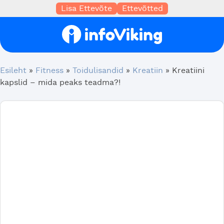
Lisa Ettevõte
Ettevõtted
Esileht
»
Fitness
»
Toidulisandid
»
Kreatiin
»
Kreatiini
kapslid – mida peaks teadma?!