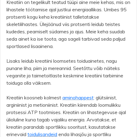
Kreatiin on tegelikult teatud tüüpi aine meie kehas, mis on
lihastele töötamise ajal justkui energiaallikas. Umbes 95
protsenti kogu keha kreatiinist talletatakse
skeletilihastes. Ülejäänud viis protsenti leidub teistes
kudedes, peamiselt südames ja ajus. Meie keha suudab
seda ainet ka ise toota, aga sageli tarbivad seda paljud
sportlased lisaainena.
Lisaks leidub kreatiini loomsetes toiduainetes, nagu
punane liha, piim ja mereannid. Seetõttu võib näiteks
veganite ja taimetoitlaste keskmine kreatiini tarbimine
toiduga olla väiksem.
Kreatiin koosneb kolmest
aminohappest
: glütsiinist,
arginiinist ja metioniinist. Kreatiin kiirendab loomulikku
protsessi ATP tootmises. Kreatiin on lihastegevuse ajal
ülioluline kuna tagab vajaliku energia. Arvatakse, et
kreatiin parandab sportlikku sooritust, kasutatakse
erinevaid
toid
u
lisandeid
enda lihasjõu ja sportliku