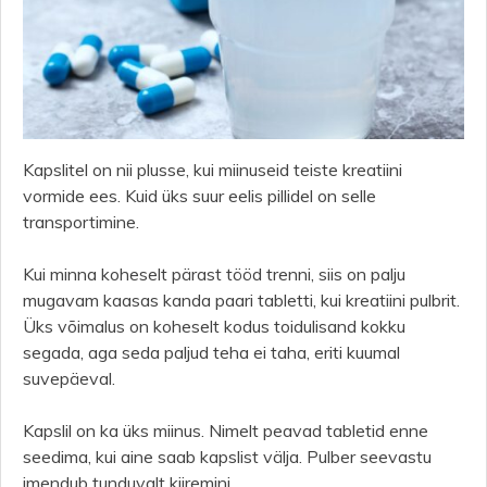
Kapslitel on nii plusse, kui miinuseid teiste kreatiini
vormide ees. Kuid üks suur eelis pillidel on selle
transportimine.
Kui minna koheselt pärast tööd trenni, siis on palju
mugavam kaasas kanda paari tabletti, kui kreatiini pulbrit.
Üks võimalus on koheselt kodus toidulisand kokku
segada, aga seda paljud teha ei taha, eriti kuumal
suvepäeval.
Kapslil on ka üks miinus. Nimelt peavad tabletid enne
seedima, kui aine saab kapslist välja. Pulber seevastu
imendub tunduvalt kiiremini.