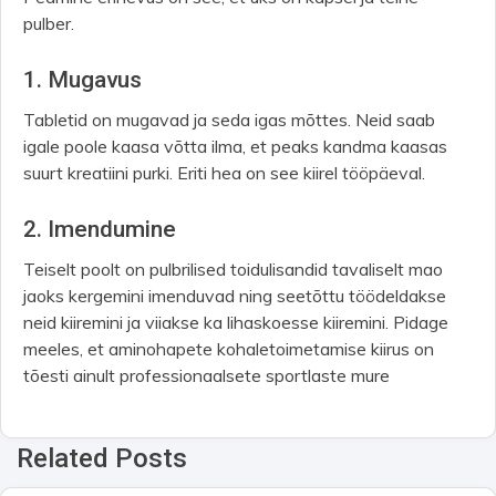
pulber.
1. Mugavus
Tabletid on mugavad ja seda igas mõttes. Neid saab
igale poole kaasa võtta ilma, et peaks kandma kaasas
suurt kreatiini purki. Eriti hea on see kiirel tööpäeval.
2. Imendumine
Teiselt poolt on pulbrilised toidulisandid tavaliselt mao
jaoks kergemini imenduvad ning seetõttu töödeldakse
neid kiiremini ja viiakse ka lihaskoesse kiiremini. Pidage
meeles, et aminohapete kohaletoimetamise kiirus on
tõesti ainult professionaalsete sportlaste mure
Related Posts