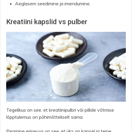
Aeglasem seedimine ja imendumine.
Kreatiini kapslid vs pulber
Tegelikus on see, et kreatiinipulbri või pillide võtmise
lõpptulemus on põhimõtteliselt sama.
Peamine erinevus on see, et üks on kapsel ja teine