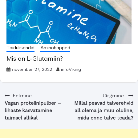
Toidulisandid
Aminohapped
Mis on L-Glutamiin?
infoViking
november 27, 2022
Navigeerimine
Eelmine:
Järgmine:
Vegan proteiinipulber –
Millal peavad talverehvid
lihaste kasvatamine
all olema ja muu oluline,
taimsel allikal
mida enne talve teada?