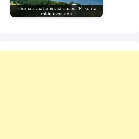
Hiiumaa vaatamisväärsused: 14 kohta
mida avastada