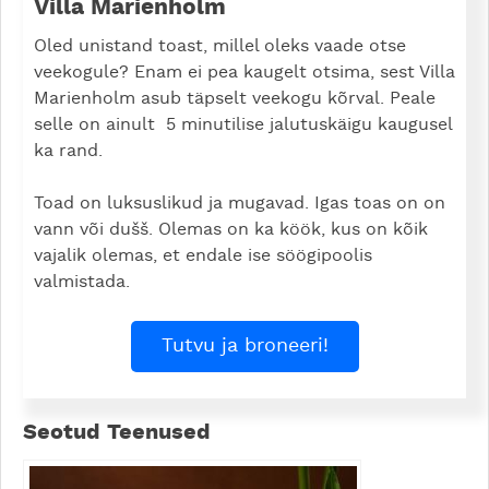
Villa Marienholm
Oled unistand toast, millel oleks vaade otse
veekogule? Enam ei pea kaugelt otsima, sest Villa
Marienholm asub täpselt veekogu kõrval. Peale
selle on ainult 5 minutilise jalutuskäigu kaugusel
ka rand.
Toad on luksuslikud ja mugavad. Igas toas on on
vann või dušš. Olemas on ka köök, kus on kõik
vajalik olemas, et endale ise söögipoolis
valmistada.
Tutvu ja broneeri!
Seotud Teenused