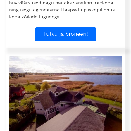
huviväärsused nagu näiteks vanalinn, raekoda
ning isegi legendaarne Haapsalu piiskopilinnus
koos kõikide lugudega.
Tutvu ja broneeri!