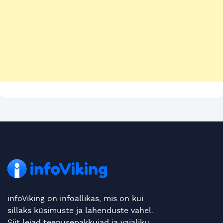
infoViking on infoallikas, mis on kui
sillaks küsimuste ja lahenduste vahel.
Siit leiad teenusepakkujad ja vajaliku