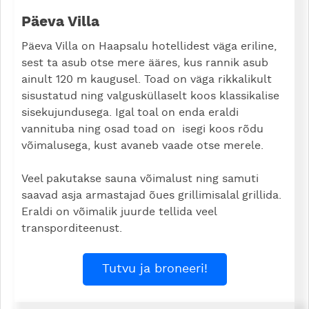
Päeva Villa
Päeva Villa on Haapsalu hotellidest väga eriline,
sest ta asub otse mere ääres, kus rannik asub
ainult 120 m kaugusel. Toad on väga rikkalikult
sisustatud ning valgusküllaselt koos klassikalise
sisekujundusega. Igal toal on enda eraldi
vannituba ning osad toad on isegi koos rõdu
võimalusega, kust avaneb vaade otse merele.
Veel pakutakse sauna võimalust ning samuti
saavad asja armastajad õues grillimisalal grillida.
Eraldi on võimalik juurde tellida veel
transporditeenust.
Tutvu ja broneeri!