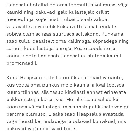
Haapsalu hotellid on oma loomult ja välimusel väga
kaunid ning pakuvad igale külastajale erilist
meeleolu ja kogemust. Tubasid saab valida
vastavalt soovile ehk kokkuvõttes leiab endale
sobiva elamise igas suuruses seltskond. Puhkama
saab tulla ideaalselt oma kallimaga, sõpradega ning
samuti koos laste ja perega. Peale soodsate ja
kaunite hotellide saab Haapsalus jalutada kaunil
promenaadil.
Kuna Haapsalu hotellid on üks parimaid variante,
kus veeta oma puhkus meie kaunis ja kvaliteetses
kuurortlinnas, siis tasub kindlasti ennast erinevate
pakkumistega kurssi viia. Hotelle saab valida ka
koos spa võimalustega, mis annab puhkusele veelgi
parema elamuse. Lisaks saab Haapsalus avastada
väga mõistlike hindadega ja odavaid kohvikuid, mis
pakuvad väga maitsvaid toite.