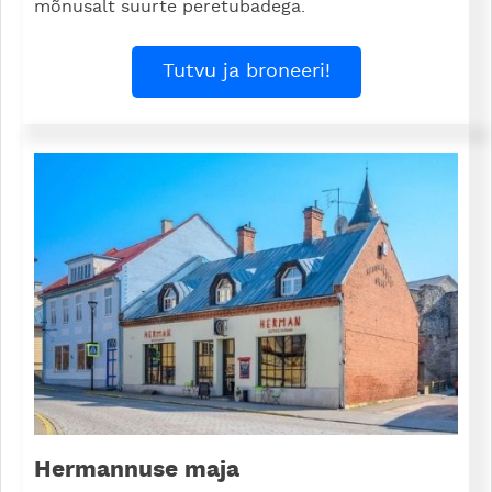
mõnusalt suurte peretubadega.
Tutvu ja broneeri!
Hermannuse maja