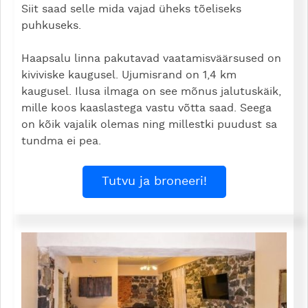
Siit saad selle mida vajad üheks tõeliseks
puhkuseks.
Haapsalu linna pakutavad vaatamisväärsused on
kiviviske kaugusel. Ujumisrand on 1,4 km
kaugusel. Ilusa ilmaga on see mõnus jalutuskäik,
mille koos kaaslastega vastu võtta saad. Seega
on kõik vajalik olemas ning millestki puudust sa
tundma ei pea.
Tutvu ja broneeri!