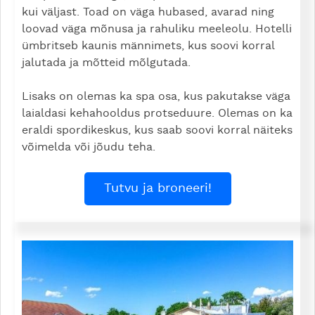
kui väljast. Toad on väga hubased, avarad ning
loovad väga mõnusa ja rahuliku meeleolu. Hotelli
ümbritseb kaunis männimets, kus soovi korral
jalutada ja mõtteid mõlgutada.
Lisaks on olemas ka spa osa, kus pakutakse väga
laialdasi kehahooldus protseduure. Olemas on ka
eraldi spordikeskus, kus saab soovi korral näiteks
võimelda või jõudu teha.
Tutvu ja broneeri!