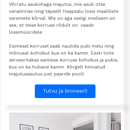
Võrratu asukohaga majutus, mis asub otse
vanalinnas ning täpselt Haapsalu lossi maaliliste
varemete kõrval. Mis on aga veelgi imelisem on
see, et teise korruse rõdult on vaade
lossimüüridele.
Esimesel korrusel saab nautida pubi melu ning
mõnusat kohvikut kus on ka kamin. Eesti toite
serveeritakse esimese korruse kohvikus ja pubis,
kus on ka hubane kamin. Kõrgelt hinnatud
majutusasutus just paaride poolt.
Tutvu ja broneeri!