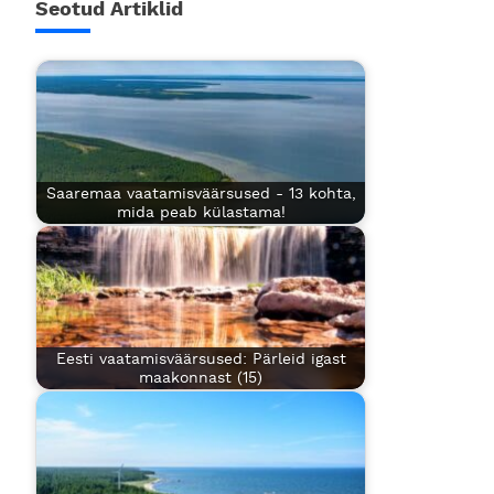
Seotud Artiklid
Saaremaa vaatamisväärsused - 13 kohta,
mida peab külastama!
Eesti vaatamisväärsused: Pärleid igast
maakonnast (15)