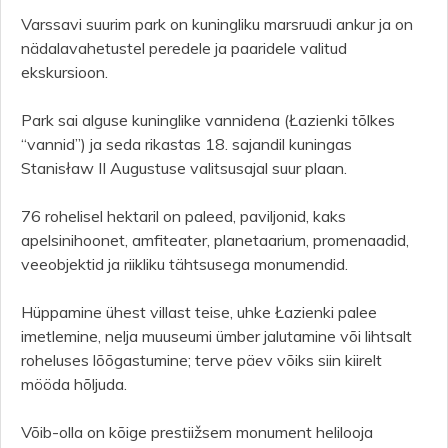
Varssavi suurim park on kuningliku marsruudi ankur ja on
nädalavahetustel peredele ja paaridele valitud
ekskursioon.
Park sai alguse kuninglike vannidena (Łazienki tõlkes
“vannid”) ja seda rikastas 18. sajandil kuningas
Stanisław II Augustuse valitsusajal suur plaan.
76 rohelisel hektaril on paleed, paviljonid, kaks
apelsinihoonet, amfiteater, planetaarium, promenaadid,
veeobjektid ja riikliku tähtsusega monumendid.
Hüppamine ühest villast teise, uhke Łazienki palee
imetlemine, nelja muuseumi ümber jalutamine või lihtsalt
roheluses lõõgastumine; terve päev võiks siin kiirelt
mööda hõljuda.
Võib-olla on kõige prestiižsem monument helilooja