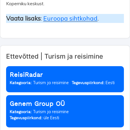
Koperniku keskust.
Vaata lisaks
:
Euroopa sihtkohad
.
Ettevõtted | Turism ja reisimine
ReisiRadar
Turism ja reisimine
Eesti
Kategooria:
Tegevuspiirkond:
Genem Group OÜ
Turism ja reisimine
Kategooria:
üle Eesti
Tegevuspiirkond: