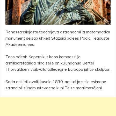
Renessansiajastu teedrajava astronoomi ja matemaatiku
monument seisab uhkelt Stazsici palees Poola Teaduste
Akadeemia ees.
Teos näitab Kopernikut koos kompassi ja
armillaarsfääriga ning selle on kujundanud Bertel
Thorvaldsen, võib-olla tolleaegne Euroopa juhtiv skulptor.
Seda esitleti avalikkusele 1830. aastal ja selle esimene
sajand oli sündmustevaene kuni Teise maailmasõjani.