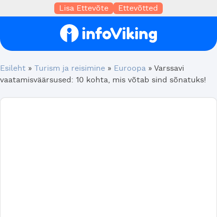
Lisa Ettevõte
Ettevõtted
Esileht
»
Turism ja reisimine
»
Euroopa
»
Varssavi
vaatamisväärsused: 10 kohta, mis võtab sind sõnatuks!