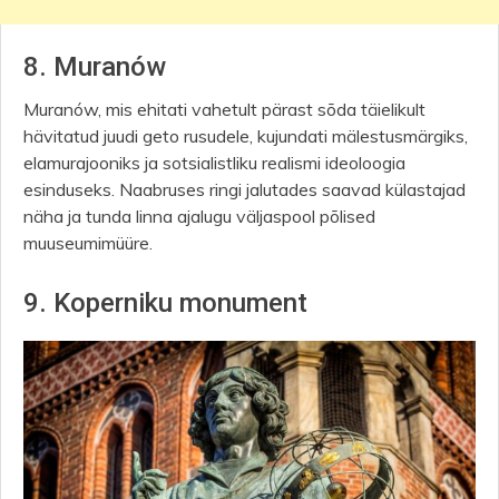
8. Muranów
Muranów, mis ehitati vahetult pärast sõda täielikult
hävitatud juudi geto rusudele, kujundati mälestusmärgiks,
elamurajooniks ja sotsialistliku realismi ideoloogia
esinduseks. Naabruses ringi jalutades saavad külastajad
näha ja tunda linna ajalugu väljaspool põlised
muuseumimüüre.
9. Koperniku monument