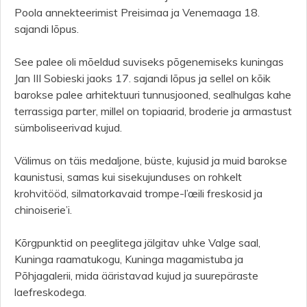
Poola annekteerimist Preisimaa ja Venemaaga 18.
sajandi lõpus.
See palee oli mõeldud suviseks põgenemiseks kuningas
Jan III Sobieski jaoks 17. sajandi lõpus ja sellel on kõik
barokse palee arhitektuuri tunnusjooned, sealhulgas kahe
terrassiga parter, millel on topiaarid, broderie ja armastust
sümboliseerivad kujud.
Välimus on täis medaljone, büste, kujusid ja muid barokse
kaunistusi, samas kui sisekujunduses on rohkelt
krohvitööd, silmatorkavaid trompe-l’œili freskosid ja
chinoiserie’i.
Kõrgpunktid on peeglitega jälgitav uhke Valge saal,
Kuninga raamatukogu, Kuninga magamistuba ja
Põhjagalerii, mida ääristavad kujud ja suurepäraste
laefreskodega.