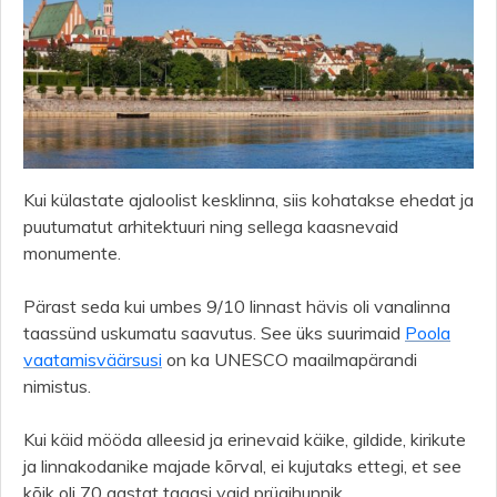
Kui külastate ajaloolist kesklinna, siis kohatakse ehedat ja
puutumatut arhitektuuri ning sellega kaasnevaid
monumente.
Pärast seda kui umbes 9/10 linnast hävis oli vanalinna
taassünd uskumatu saavutus. See üks suurimaid
Poola
vaatamisväärsusi
on ka UNESCO maailmapärandi
nimistus.
Kui käid mööda alleesid ja erinevaid käike, gildide, kirikute
ja linnakodanike majade kõrval, ei kujutaks ettegi, et see
kõik oli 70 aastat tagasi vaid prügihunnik.