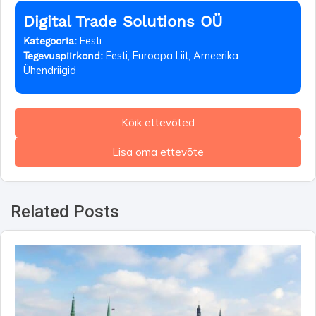
Digital Trade Solutions OÜ
Eesti
Kategooria:
Eesti, Euroopa Liit, Ameerika
Tegevuspiirkond:
Ühendriigid
Kõik ettevõted
Lisa oma ettevõte
Related Posts