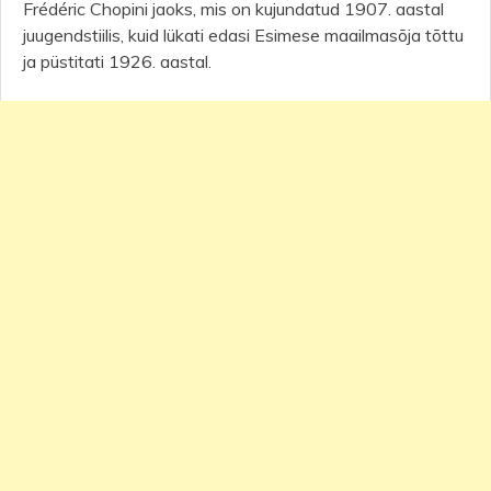
Frédéric Chopini jaoks, mis on kujundatud 1907. aastal
juugendstiilis, kuid lükati edasi Esimese maailmasõja tõttu
ja püstitati 1926. aastal.