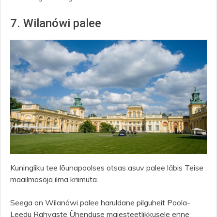
7. Wilanówi palee
Kuningliku tee lõunapoolses otsas asuv palee läbis Teise
maailmasõja ilma kriimuta.
Seega on Wilanówi palee haruldane pilguheit Poola-
Leedu Rahvaste Ühenduse majesteetlikkusele enne