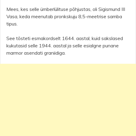
Mees, kes selle ümberlülituse põhjustas, oli Sigismund III
Vasa, keda meenutab pronkskuju 8,5-meetrise samba
tipus.
See tõsteti esmakordselt 1644. aastal, kuid sakslased
kukutasid selle 1944. aastal ja selle esialgne punane
marmor asendati graniidiga.