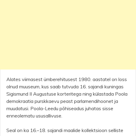
Alates viimasest ümberehitusest 1980. aastatel on loss
olnud muuseum, kus saab tutvuda 16. sajandi kuningas
Sigismund II Augustuse korteritega ning külastada Poola
demokraatia purskkaevu peast parlamendihoonet ja
muudatusi. Poola-Leedu põhiseadus juhatas sisse
enneolematu ususallivuse.
Seal on ka 16.–18. sajandi maalide kollektsioon selliste