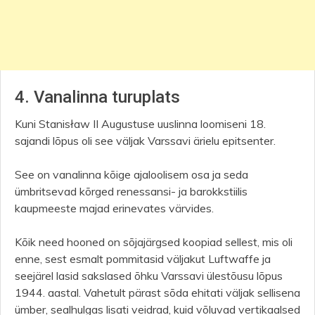
4. Vanalinna turuplats
Kuni Stanisław II Augustuse uuslinna loomiseni 18.
sajandi lõpus oli see väljak Varssavi ärielu epitsenter.
See on vanalinna kõige ajaloolisem osa ja seda
ümbritsevad kõrged renessansi- ja barokkstiilis
kaupmeeste majad erinevates värvides.
Kõik need hooned on sõjajärgsed koopiad sellest, mis oli
enne, sest esmalt pommitasid väljakut Luftwaffe ja
seejärel lasid sakslased õhku Varssavi ülestõusu lõpus
1944. aastal. Vahetult pärast sõda ehitati väljak sellisena
ümber, sealhulgas lisati veidrad, kuid võluvad vertikaalsed