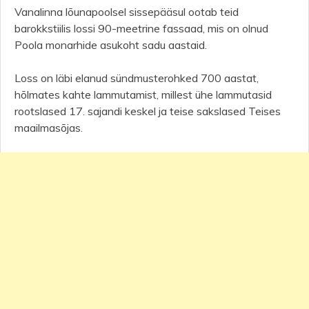
Vanalinna lõunapoolsel sissepääsul ootab teid
barokkstiilis lossi 90-meetrine fassaad, mis on olnud
Poola monarhide asukoht sadu aastaid.
Loss on läbi elanud sündmusterohked 700 aastat,
hõlmates kahte lammutamist, millest ühe lammutasid
rootslased 17. sajandi keskel ja teise sakslased Teises
maailmasõjas.