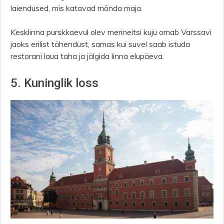
laiendused, mis katavad mõnda maja.
Kesklinna purskkaevul olev merineitsi kuju omab Varssavi
jaoks erilist tähendust, samas kui suvel saab istuda
restorani laua taha ja jälgida linna elupäeva.
5. Kuninglik loss