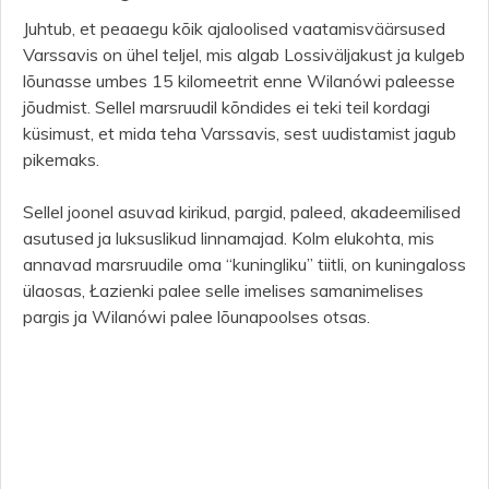
Juhtub, et peaaegu kõik ajaloolised vaatamisväärsused
Varssavis on ühel teljel, mis algab Lossiväljakust ja kulgeb
lõunasse umbes 15 kilomeetrit enne Wilanówi paleesse
jõudmist. Sellel marsruudil kõndides ei teki teil kordagi
küsimust, et mida teha Varssavis, sest uudistamist jagub
pikemaks.
Sellel joonel asuvad kirikud, pargid, paleed, akadeemilised
asutused ja luksuslikud linnamajad. Kolm elukohta, mis
annavad marsruudile oma “kuningliku” tiitli, on kuningaloss
ülaosas, Łazienki palee selle imelises samanimelises
pargis ja Wilanówi palee lõunapoolses otsas.