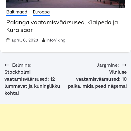
Baltimaad
Euroopa
Palanga vaatamisväärsused, Klaipeda ja
Kura säär
infoViking
aprill 6, 2023
Navigeerimine
Eelmine:
Järgmine:
Stockholmi
Vilniuse
vaatamisväärsused: 12
vaatamisväärsused: 10
lummavat ja kuninglikku
paika, mida pead nägema!
kohta!