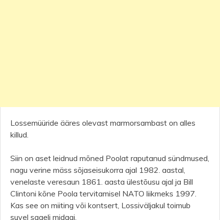
Lossemüüride ääres olevast marmorsambast on alles
killud.
Siin on aset leidnud mõned Poolat raputanud sündmused,
nagu verine mäss sõjaseisukorra ajal 1982. aastal,
venelaste veresaun 1861. aasta ülestõusu ajal ja Bill
Clintoni kõne Poola tervitamisel NATO liikmeks 1997.
Kas see on miiting või kontsert, Lossiväljakul toimub
suvel sageli midagi.