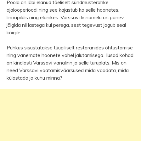
Poola on läbi elanud tõeliselt sündmusterohke
ajalooperioodi ning see kajastub ka selle hoonetes,
linnapildis ning elanikes. Varssavi linnamelu on põnev
jälgida nii lastega kui perega, sest tegevust jagub seal
kõigile.
Puhkus sisustatakse tüüpiliselt restoranides õhtustamise
ning vanemate hoonete vahel jalutamisega. Ilusad kohad
on kindlasti Varssavi vanalinn ja selle turuplats. Mis on
need Varssavi vaatamisväärsused mida vaadata, mida
külastada ja kuhu minna?