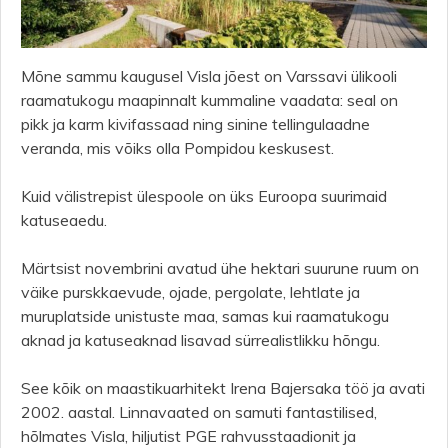
Mõne sammu kaugusel Visla jõest on Varssavi ülikooli
raamatukogu maapinnalt kummaline vaadata: seal on
pikk ja karm kivifassaad ning sinine tellingulaadne
veranda, mis võiks olla Pompidou keskusest.
Kuid välistrepist ülespoole on üks Euroopa suurimaid
katuseaedu.
Märtsist novembrini avatud ühe hektari suurune ruum on
väike purskkaevude, ojade, pergolate, lehtlate ja
muruplatside unistuste maa, samas kui raamatukogu
aknad ja katuseaknad lisavad sürrealistlikku hõngu.
See kõik on maastikuarhitekt Irena Bajersaka töö ja avati
2002. aastal. Linnavaated on samuti fantastilised,
hõlmates Visla, hiljutist PGE rahvusstaadionit ja