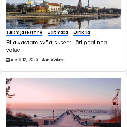
Turism ja reisimine
Baltimaad
Euroopa
Riia vaatamisväärsused: Läti pealinna
võlud
infoViking
aprill 12, 2023