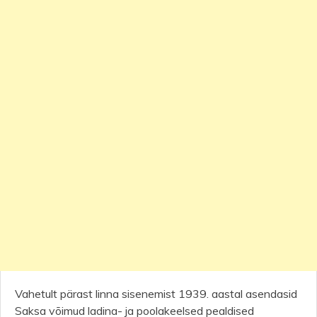
Vahetult pärast linna sisenemist 1939. aastal asendasid
Saksa võimud ladina- ja poolakeelsed pealdised