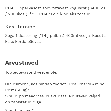
RDA – %päevasest soovitatavast kogusest (8400 kJ
/ 2000kcal), ** – RDA ei ole kindlaks tehtud
Kasutamine
Sega 1 doseering (11,4g pulbrit) 400ml veega. Kasuta
kaks korda päevas.
Arvustused
Tooteülevaateid veel ei ole.
Ole esimene, kes hindab toodet “Real Pharm Amino
Rest (500g)”
Sinu e-postiaadressi ei avaldata.
Nõutavad väljad
on tähistatud
*
-ga
Sinu hinnang
*