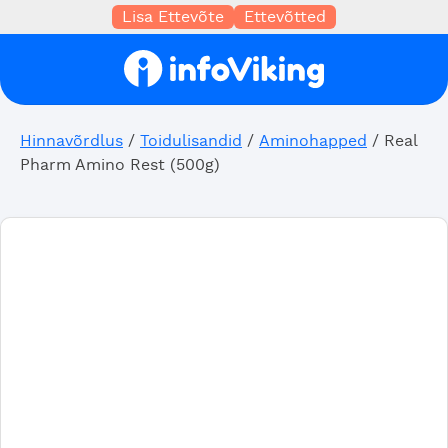
Lisa Ettevõte
Ettevõtted
Hinnavõrdlus
/
Toidulisandid
/
Aminohapped
/ Real
Pharm Amino Rest (500g)