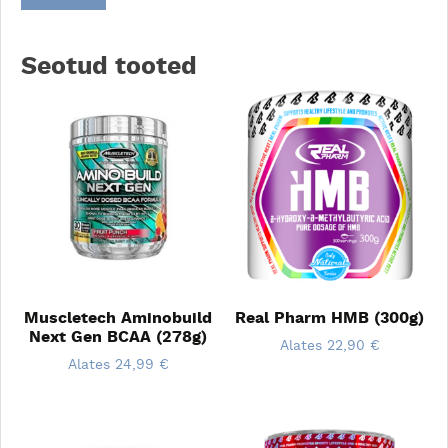
Seotud tooted
Muscletech Aminobuild
Real Pharm HMB (300g)
Next Gen BCAA (278g)
Alates
22,90
€
Alates
24,99
€