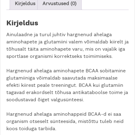
Kirjeldus
Arvustused (0)
Kirjeldus
Ainulaadne ja turul juhtiv hargnenud ahelaga
aminohapete ja glutamiini valem võimaldab kiirelt ja
tõhusalt täita aminohapete varu, mis on vajalik iga
sportlase organismi korrektseks toimimiseks.
Hargnenud ahelaga aminohapete BCAA sobitamine
glutamiiniga võimaldab saavutada maksimaalse
efekti kiirest peale treeningut. BCAA kui glutamiin
tagavad erakordselt tõhusa antikataboolse toime ja
soodustavad õiget valgusünteesi.
Hargnenud ahelaga aminohappeid BCAA-d ei saa
organism otseselt sünteesida, mistõttu tuleb neid
koos toiduga tarbida.