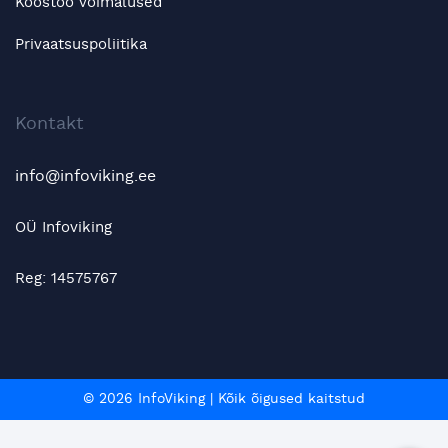
Koostöö võimalused
Privaatsuspoliitika
Kontakt
info@infoviking.ee
OÜ Infoviking
Reg: 14575767
© 2026 InfoViking
|
Kõik õigused kaitstud