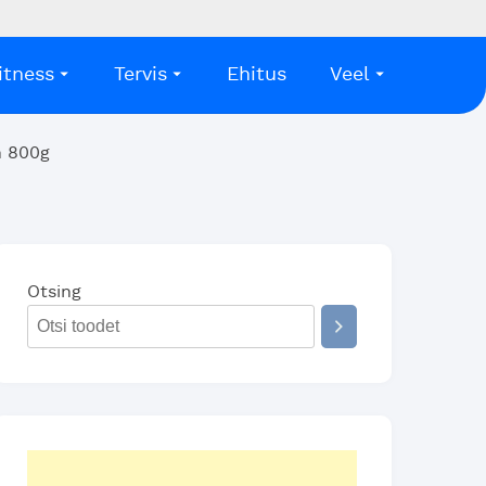
itness
Tervis
Ehitus
Veel
n 800g
Otsing