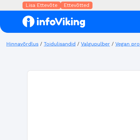
Lisa Ettevõte
Ettevõtted
Hinnavõrdlus
/
Toidulisandid
/
Valgupulber
/
Vegan pro