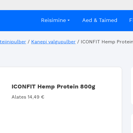
Reisimine
Aed & Taimed
F
teiinipulber
/
Kanepi valgupulber
/ ICONFIT Hemp Protei
ICONFIT Hemp Protein 800g
Alates
14,49
€