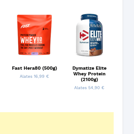
Fast Hera80 (500g)
Dymatize Elite
Whey Protein
Alates
16,99
€
(2100g)
Alates
54,90
€