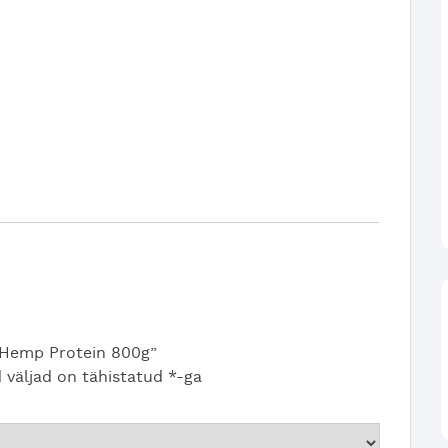
 Hemp Protein 800g”
 väljad on tähistatud
*
-ga