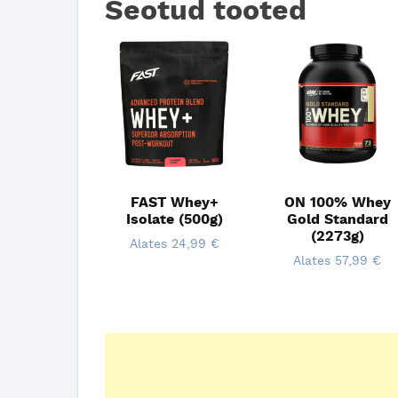
Seotud tooted
FAST Whey+
ON 100% Whey
Isolate (500g)
Gold Standard
(2273g)
Alates
24,99
€
Alates
57,99
€