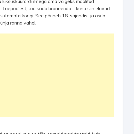
ia luksuskuurordi ilmega oma valgeks maalitud
 Tõepoolest, toa saab broneerida – kuna siin elavad
sutamata kongi. See pärineb 18. sajandist ja asub
tühja ranna vahel.