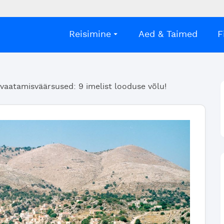
Reisimine
Aed & Taimed
F
vaatamisväärsused: 9 imelist looduse võlu!