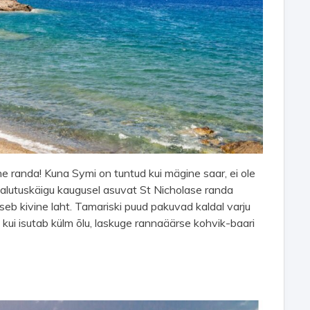
ne randa! Kuna Symi on tuntud kui mägine saar, ei ole
se jalutuskäigu kaugusel asuvat St Nicholase randa
tseb kivine laht. Tamariski puud pakuvad kaldal varju
a kui isutab külm õlu, laskuge rannaäärse kohvik-baari