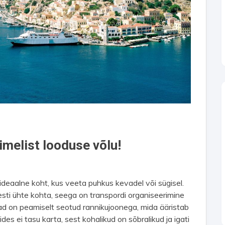
melist looduse võlu!
deaalne koht, kus veeta puhkus kevadel või sügisel.
i ühte kohta, seega on transpordi organiseerimine
ohad on peamiselt seotud rannikujoonega, mida ääristab
des ei tasu karta, sest kohalikud on sõbralikud ja igati