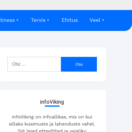
itness
Tervis
Ehitus
Veel
Otsi:
infoViking
infoViking on infoallikas, mis on kui
sillaks küsimuste ja lahenduste vahel.
Siit leiad ettevõtted ja vajaliku