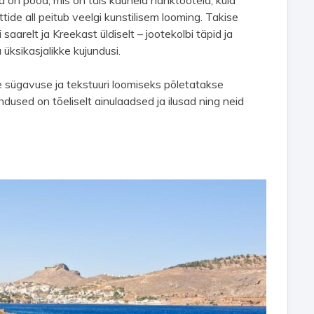
n pood, mis on täis kauneid nahktooteid, kuid
ide all peitub veelgi kunstilisem looming. Takise
arelt ja Kreekast üldiselt – jootekolbi täpid ja
 üksikasjalikke kujundusi.
e sügavuse ja tekstuuri loomiseks põletatakse
ndused on tõeliselt ainulaadsed ja ilusad ning neid