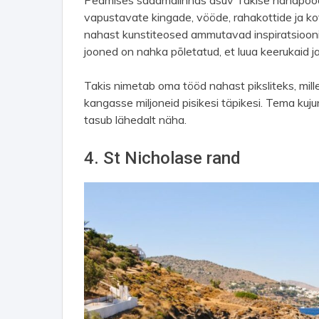
Peamises sadamalinnas asuv Takise nahapood o
vapustavate kingade, vööde, rahakottide ja kott
nahast kunstiteosed ammutavad inspiratsiooni sa
jooned on nahka põletatud, et luua keerukaid ja
Takis nimetab oma tööd nahast piksliteks, mill
kangasse miljoneid pisikesi täpikesi. Tema kuju
tasub lähedalt näha.
4. St Nicholase rand