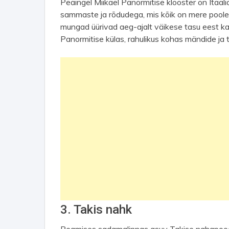
Peaingel Miikael Panormitise klooster on Itaal
sammaste ja rõdudega, mis kõik on mere poole.
mungad üürivad aeg-ajalt väikese tasu eest ka
Panormitise külas, rahulikus kohas mändide ja 
3. Takis nahk