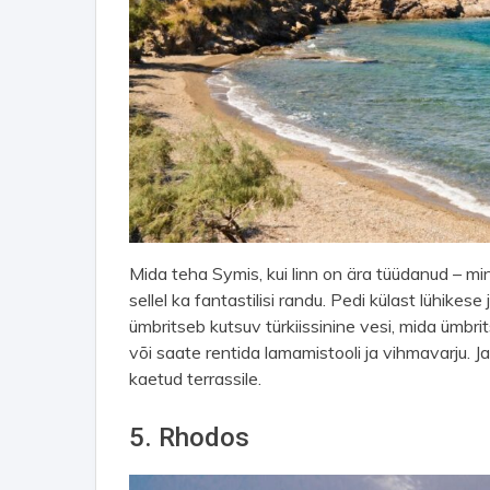
Mida teha Symis, kui linn on ära tüüdanud – mi
sellel ka fantastilisi randu. Pedi külast lühike
ümbritseb kutsuv türkiissinine vesi, mida ümbri
või saate rentida lamamistooli ja vihmavarju. J
kaetud terrassile.
5. Rhodos