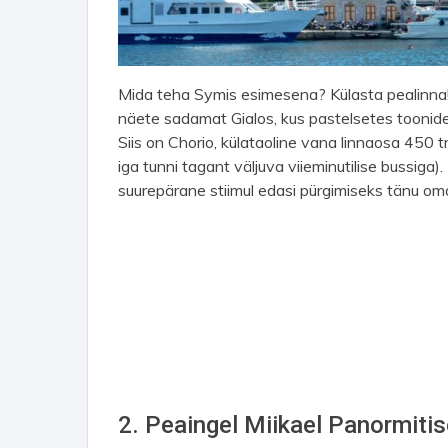
Mida teha Symis esimesena? Külasta pealinna!
näete sadamat Gialos, kus pastelsetes toonides
Siis on Chorio, külataoline vana linnaosa 450 t
iga tunni tagant väljuva viieminutilise bussiga
suurepärane stiimul edasi pürgimiseks tänu oma 
2. Peaingel Miikael Panormitis