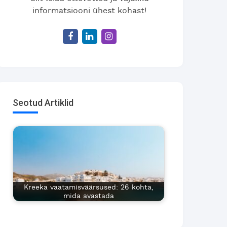
informatsiooni ühest kohast!
Seotud Artiklid
Kreeka vaatamisväärsused: 26 kohta,
mida avastada