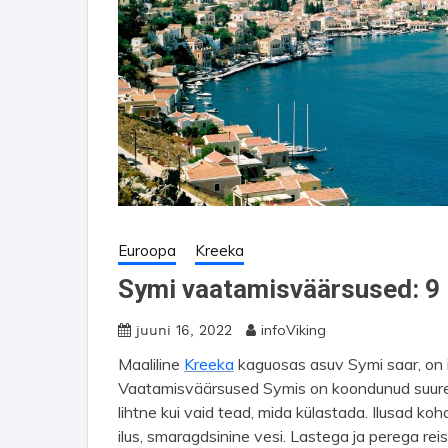
Euroopa
Kreeka
Symi vaatamisväärsused: 9 i
infoViking
juuni 16, 2022
Maaliline
Kreeka
kaguosas asuv Symi saar, on i
Vaatamisväärsused Symis on koondunud suurest
lihtne kui vaid tead, mida külastada. Ilusad k
ilus, smaragdsinine vesi. Lastega ja perega reisi