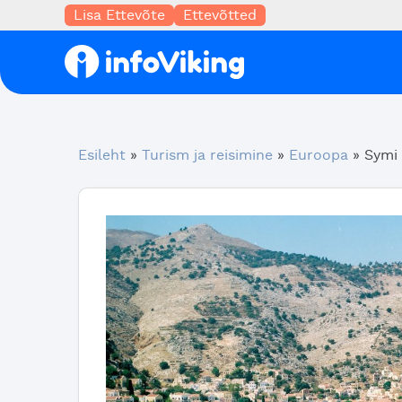
Lisa Ettevõte
Ettevõtted
Esileht
»
Turism ja reisimine
»
Euroopa
»
Symi 