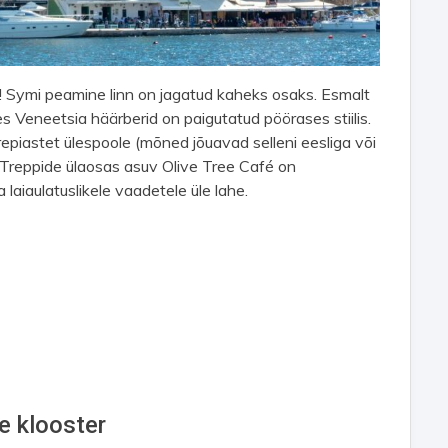
 Symi peamine linn on jagatud kaheks osaks. Esmalt
 Veneetsia häärberid on paigutatud pöörases stiilis.
repiastet ülespoole (mõned jõuavad selleni eesliga või
). Treppide ülaosas asuv Olive Tree Café on
laiaulatuslikele vaadetele üle lahe.
e klooster