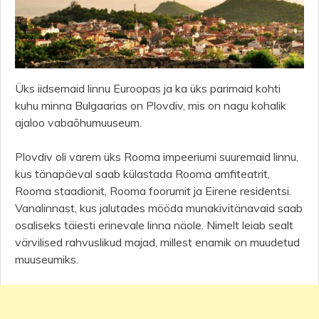
Üks iidsemaid linnu Euroopas ja ka üks parimaid kohti
kuhu minna Bulgaarias on Plovdiv, mis on nagu kohalik
ajaloo vabaõhumuuseum.
Plovdiv oli varem üks Rooma impeeriumi suuremaid linnu,
kus tänapäeval saab külastada Rooma amfiteatrit,
Rooma staadionit, Rooma foorumit ja Eirene residentsi.
Vanalinnast, kus jalutades mööda munakivitänavaid saab
osaliseks täiesti erinevale linna näole. Nimelt leiab sealt
värvilised rahvuslikud majad, millest enamik on muudetud
muuseumiks.