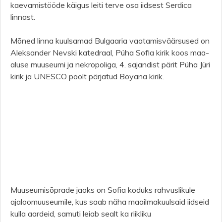
kaevamistööde käigus leiti terve osa iidsest Serdica
linnast.
Mõned linna kuulsamad Bulgaaria vaatamisväärsused on
Aleksander Nevski katedraal, Püha Sofia kirik koos maa-
aluse muuseumi ja nekropoliga, 4. sajandist pärit Püha Jüri
kirik ja UNESCO poolt pärjatud Boyana kirik.
Muuseumisõprade jaoks on Sofia koduks rahvuslikule
ajaloomuuseumile, kus saab näha maailmakuulsaid iidseid
kulla aardeid, samuti leiab sealt ka riikliku