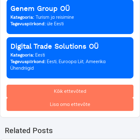
Genem Group OÜ
Turism ja reisimine
Kategooria:
üle Eesti
Tegevuspiirkond:
Digital Trade Solutions OÜ
Eesti
Kategooria:
Eesti, Euroopa Liit, Ameerika
Tegevuspiirkond:
Ühendriigid
Kõik ettevõted
Lisa oma ettevõte
Related Posts