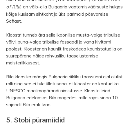
) on võib-olla Bulgaaria vaatamisväärsuste hulgas
of Rila
kõige kuulsam sihtkoht ja üks parimaid päevareise
Sofiast.
Kloostri tunneb ära selle ikoonilise musta-valge triibulise
võlvi, puna-valge triibulise fassaadi ja vana kivitorni
poolest. Klooster on kaunilt freskodega kaunistatud ja on
suurepärane näide rahvusliku taaselustamise
meisterlikkusest.
Rila klooster mängis Bulgaaria riikliku taassünni ajal olulist
rolli ning see ei tule üllatusena, et klooster on kantud ka
UNESCO maailmapärandi nimistusse. Kloostri leiad
Bulgaaria edelaosas Rila mägedes, mille rajas sinna 10.
sajandil Rila erak Ivan.
5. Stobi püramiidid