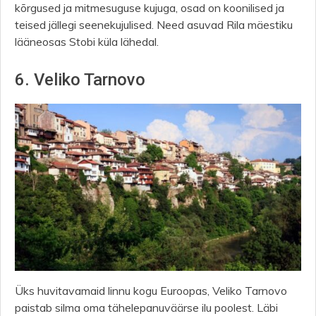
kõrgused ja mitmesuguse kujuga, osad on koonilised ja
teised jällegi seenekujulised. Need asuvad Rila mäestiku
lääneosas Stobi küla lähedal.
6. Veliko Tarnovo
Üks huvitavamaid linnu kogu Euroopas, Veliko Tarnovo
paistab silma oma tähelepanuväärse ilu poolest. Läbi