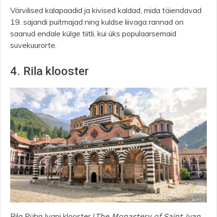
Värvilised kalapaadid ja kivised kaldad, mida täiendavad
19. sajandi puitmajad ning kuldse liivaga rannad on
saanud endale külge tiitli, kui üks populaarsemaid
suvekuurorte.
4. Rila klooster
Rila Püha Ivani klooster (
The Monastery of Saint Ivan