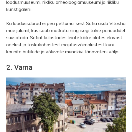
loodusmuuseumi, riikliku arheoloogiamuuseumi ja riikliku
kunstigalerii.
Ka loodussõbrad ei pea pettuma, sest Sofia asub Vitosha
mäe jalamil, kus saab matkata ning isegi talve perioodidel
suusatada. Sofiat külastades leiate kõike alates elavast
ööelust ja taskukohastest majutusvõimalustest kuni
kaunite butiikide ja võluvate munakivi tänavateni välja.
2. Varna