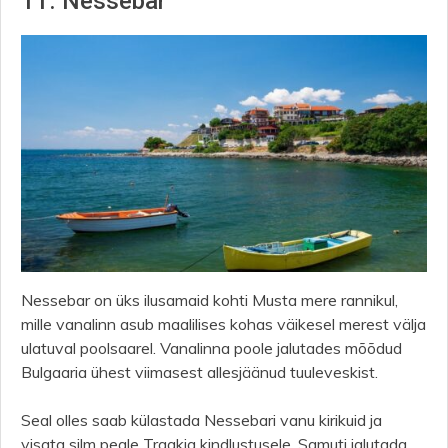
11. Nessebar
Nessebar on üks ilusamaid kohti Musta mere rannikul,
mille vanalinn asub maalilises kohas väikesel merest välja
ulatuval poolsaarel. Vanalinna poole jalutades mõõdud
Bulgaaria ühest viimasest allesjäänud tuuleveskist.
Seal olles saab külastada Nessebari vanu kirikuid ja
visata silm peale Traakia kindlustusele. Samuti jalutada