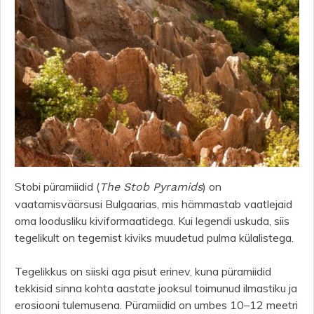
Stobi püramiidid (
) on
The Stob Pyramids
vaatamisväärsusi Bulgaarias, mis hämmastab vaatlejaid
oma loodusliku kiviformaatidega. Kui legendi uskuda, siis
tegelikult on tegemist kiviks muudetud pulma külalistega.
Tegelikkus on siiski aga pisut erinev, kuna püramiidid
tekkisid sinna kohta aastate jooksul toimunud ilmastiku ja
erosiooni tulemusena. Püramiidid on umbes 10–12 meetri