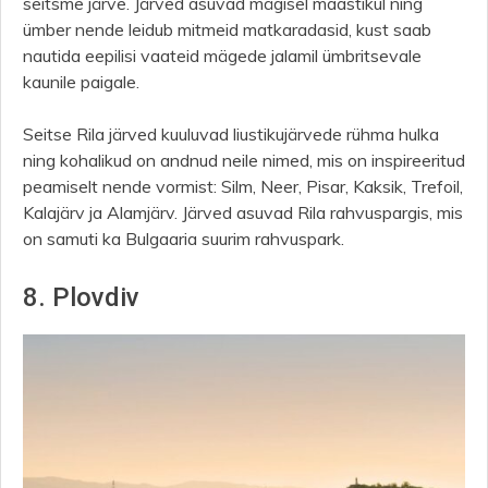
seitsme järve. Järved asuvad mägisel maastikul ning
ümber nende leidub mitmeid matkaradasid, kust saab
nautida eepilisi vaateid mägede jalamil ümbritsevale
kaunile paigale.
Seitse Rila järved kuuluvad liustikujärvede rühma hulka
ning kohalikud on andnud neile nimed, mis on inspireeritud
peamiselt nende vormist: Silm, Neer, Pisar, Kaksik, Trefoil,
Kalajärv ja Alamjärv. Järved asuvad Rila rahvuspargis, mis
on samuti ka Bulgaaria suurim rahvuspark.
8. Plovdiv