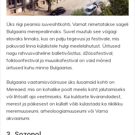
Üks riigi peamisi suvesihtkohti, Varnat nimetatakse sageli
Bulgaaria merepealinnaks. Suvel muutub see vägagi
elavaks linnaks, kus on palju tegevusi ja festivale, mis
pakuvad linna külalistele hulgi meelelahutust. Üritused
nagu rahvusvaheline balletivõistlus, džässifestival,
folkloorifestival ja muusikafestival on vaid mõned
üritused kuhu minna Bulgaarias.
Bulgaaria vaatamisväärsuse üks ilusamaid kohti on
Mereaed, mis on kohalike poolt meelis koht jalutamiseks
või lihtsalt aja veetmiseks. Kui kuldsete liivarandadest,
merest ja päikesest on küllalt võib külastada ka riiklikku
meremuuseumi, arheoloogiamuuseumi või Varna
akvaariumi.
3. Sozopol