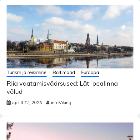
Turism ja reisimine
Baltimaad
Euroopa
Riia vaatamisväärsused: Läti pealinna
võlud
infoViking
aprill 12, 2023