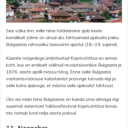
See väike linn, mille nime hääldamine ajab keele
korralikult sõlme on olnud üks tähtsamaid ajaloolisi paiku
Bulgaarias rahvusliku taassünni ajastul (18.–19. sajand).
Kaunite mägedega ümbritsetud Koprivshtitsa on armas
koht, kus on endiselt säilinud revolutsioonilise Bulgaaria ja
1876. aasta aprilli mässu hõng. Enne selle Bulgaaria
vaatamisväärsuse külastamist proovige tutvuda riigi ja
selle koha ajalooga, et mõista selle ajaloolist tähtsust.
Üks asi mida teha Bulgaarias on kaeda oma silmaga riigi
suurimat autentset folkloorifestival Koprivshtitsa linnas,
mis toimub kord nelja aasta jooksul.