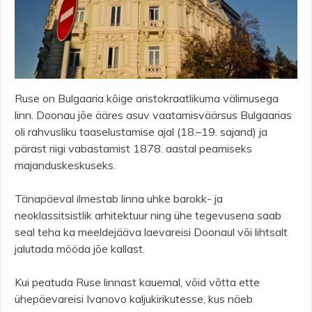
Ruse on Bulgaaria kõige aristokraatlikuma välimusega
linn. Doonau jõe ääres asuv vaatamisväärsus Bulgaarias
oli rahvusliku taaselustamise ajal (18.–19. sajand) ja
pärast riigi vabastamist 1878. aastal peamiseks
majanduskeskuseks.
Tänapäeval ilmestab linna uhke barokk- ja
neoklassitsistlik arhitektuur ning ühe tegevusena saab
seal teha ka meeldejääva laevareisi Doonaul või lihtsalt
jalutada mööda jõe kallast.
Kui peatuda Ruse linnast kauemal, võid võtta ette
ühepäevareisi Ivanovo kaljukirikutesse, kus näeb