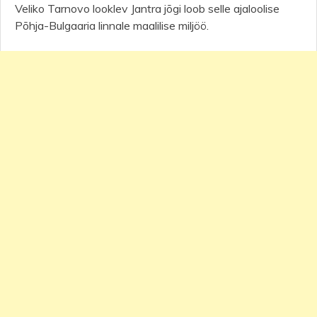
Veliko Tarnovo looklev Jantra jõgi loob selle ajaloolise
Põhja-Bulgaaria linnale maalilise miljöö.