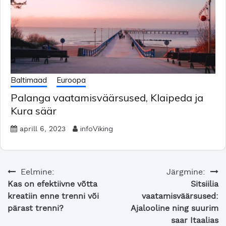
Baltimaad
Euroopa
Palanga vaatamisväärsused, Klaipeda ja
Kura säär
infoViking
aprill 6, 2023
Navigeerimine
Eelmine:
Järgmine:
Kas on efektiivne võtta
Sitsiilia
kreatiin enne trenni või
vaatamisväärsused:
pärast trenni?
Ajalooline ning suurim
saar Itaalias