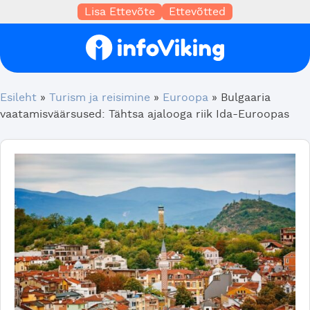
Lisa Ettevõte
Ettevõtted
Esileht
»
Turism ja reisimine
»
Euroopa
»
Bulgaaria
vaatamisväärsused: Tähtsa ajalooga riik Ida-Euroopas