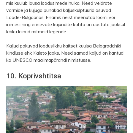
mis kuulub lausa loodusimede hulka. Need veidrate
vormide ja kujuga punakad kaljuskulptuurid asuvad
Loode-Bulgaarias. Enamik neist meenutab loomi või
inimesi ning erinevate kujundite kohta on aastate jooksul
käiku läinud mitmeid legende.
Kaljud pakuvad looduslikku kaitset kuulsa Belogradchiki
kindluse ehk Kaleto jaoks. Need samad kaljud on kantud
ka UNESCO maailmapärandi nimistusse.
10. Koprivshtitsa