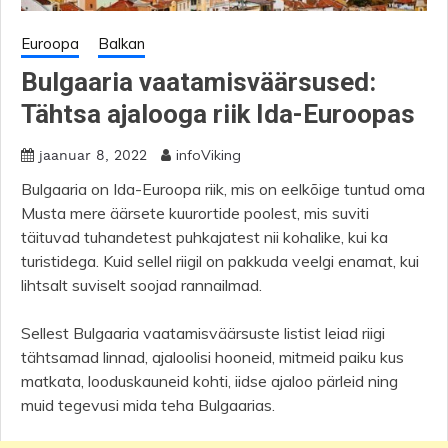
Euroopa
Balkan
Bulgaaria vaatamisväärsused:
Tähtsa ajalooga riik Ida-Euroopas
infoViking
jaanuar 8, 2022
Bulgaaria on Ida-Euroopa riik, mis on eelkõige tuntud oma
Musta mere äärsete kuurortide poolest, mis suviti
täituvad tuhandetest puhkajatest nii kohalike, kui ka
turistidega. Kuid sellel riigil on pakkuda veelgi enamat, kui
lihtsalt suviselt soojad rannailmad.
Sellest Bulgaaria vaatamisväärsuste listist leiad riigi
tähtsamad linnad, ajaloolisi hooneid, mitmeid paiku kus
matkata, looduskauneid kohti, iidse ajaloo pärleid ning
muid tegevusi mida teha Bulgaarias.