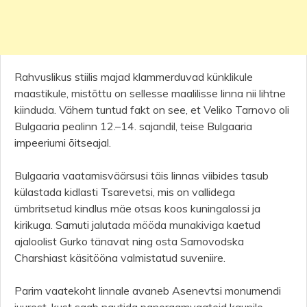
Rahvuslikus stiilis majad klammerduvad künklikule
maastikule, mistõttu on sellesse maalilisse linna nii lihtne
kiinduda. Vähem tuntud fakt on see, et Veliko Tarnovo oli
Bulgaaria pealinn 12.–14. sajandil, teise Bulgaaria
impeeriumi õitseajal.
Bulgaaria vaatamisväärsusi täis linnas viibides tasub
külastada kidlasti Tsarevetsi, mis on vallidega
ümbritsetud kindlus mäe otsas koos kuningalossi ja
kirikuga. Samuti jalutada mööda munakiviga kaetud
ajaloolist Gurko tänavat ning osta Samovodska
Charshiast käsitööna valmistatud suveniire.
Parim vaatekoht linnale avaneb Asenevtsi monumendi
juurest, kust saab nautida panoraamvaateid kaunile