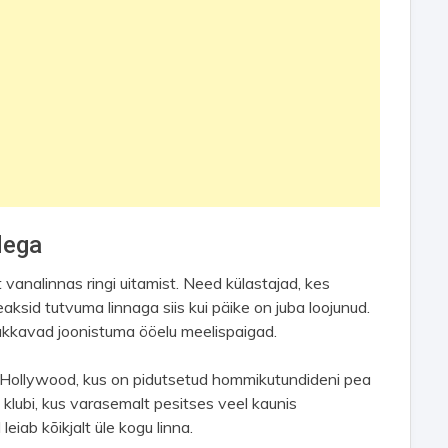
dega
 vanalinnas ringi uitamist. Need külastajad, kes
aksid tutvuma linnaga siis kui päike on juba loojunud.
a hakkavad joonistuma ööelu meelispaigad.
st Hollywood, kus on pidutsetud hommikutundideni pea
ia klubi, kus varasemalt pesitses veel kaunis
eiab kõikjalt üle kogu linna.