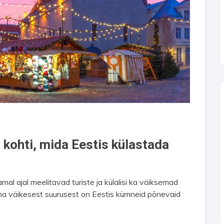
 kohti, mida Eestis külastada
mal ajal meelitavad turiste ja külalisi ka väiksemad
ma väikesest suurusest on Eestis kümneid põnevaid