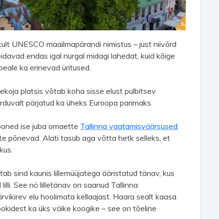
ikult UNESCO maailmapärandi nimistus – just niivõrd
davad endas igal nurgal midagi lahedat, kuid kõige
eale ka erinevad üritused.
Raekoja platsis võtab koha sisse elust pulbitsev
orduvalt pärjatud ka üheks Euroopa parimaks.
hooned ise juba omaette
Tallinna vaatamisväärsused
:
te põnevad. Alati tasub aga võtta hetk selleks, et
ikus.
tab sind kaunis lillemüüjatega ääristatud tänav, kus
illi. See nö lilletänav on saanud Tallinna
rvikirev elu hoolimata kellaajast. Haara sealt kaasa
kookidest ka üks väike koogike – see on tõeline