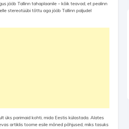
gus jääb Tallinn tahaplaanile – kõik teavad, et pealinn
lle stereotüübi tõttu aga jääb Tallinn paljudel
kult üks parimaid kohti, mida Eestis külastada. Alates
evas artiklis toome esile mõned põhjused, miks tasuks