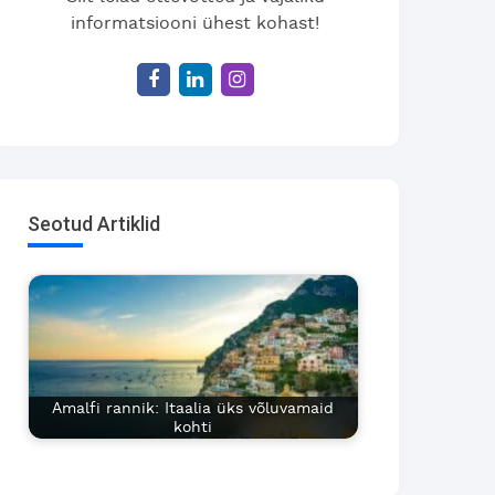
informatsiooni ühest kohast!
Seotud Artiklid
Amalfi rannik: Itaalia üks võluvamaid
kohti