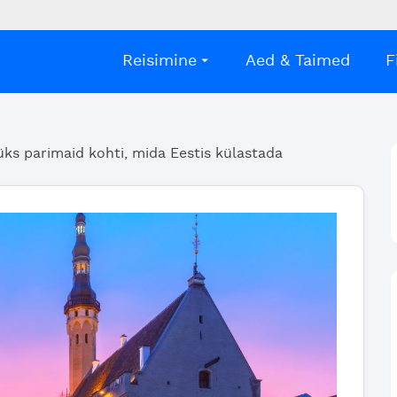
Reisimine
Aed & Taimed
F
üks parimaid kohti, mida Eestis külastada