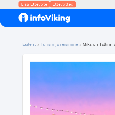
Lisa Ettevõte
Ettevõtted
Esileht
»
Turism ja reisimine
»
Miks on Tallinn 