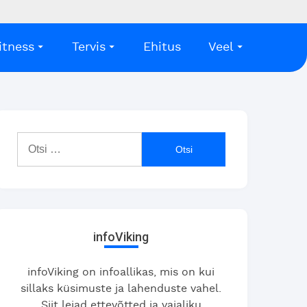
itness
Tervis
Ehitus
Veel
Otsi:
infoViking
infoViking on infoallikas, mis on kui
sillaks küsimuste ja lahenduste vahel.
Siit leiad ettevõtted ja vajaliku