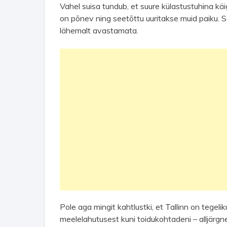
Vahel suisa tundub, et suure külastustuhina käi
on põnev ning seetõttu uuritakse muid paiku. Se
lähemalt avastamata.
Pole aga mingit kahtlustki, et Tallinn on tegeli
meelelahutusest kuni toidukohtadeni – alljärgn