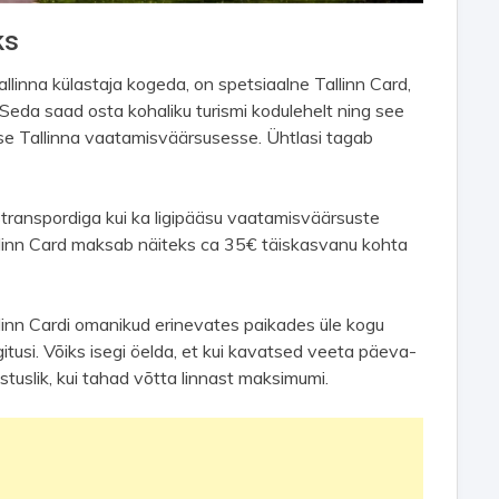
ks
llinna külastaja kogeda, on spetsiaalne Tallinn Card,
eda saad osta kohaliku turismi kodulehelt ning see
se Tallinna vaatamisväärsusesse. Ühtlasi tagab
stranspordiga kui ka ligipääsu vaatamisväärsuste
Tallinn Card maksab näiteks ca 35€ täiskasvanu kohta
llinn Cardi omanikud erinevates paikades üle kogu
itusi. Võiks isegi öelda, et kui kavatsed veeta päeva-
stuslik, kui tahad võtta linnast maksimumi.