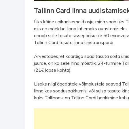
Tallinn Card linna uudistamise
Üks kõige unikaalsemaid asju, mida saab üks Ta
mis on mõeldud linna lähemaks avastamiseks. S
annab sulle tasuta sissepääsu üle 50 erinevas
Tallinn Card tasuta linna ühistranspordi.
Arvestades, et kaardiga saad tasuta sõita ühi
juurde, on ka selle hind mõistlik. 24-tunnine 
(21€ lapse kohta).
Lisaks niigi ägedatele võimalustele saavad Ta
linna kas sooduspakkumisi või suisa tasuta king
kaks Tallinnas, on Tallinn Cardi hankimine kohu