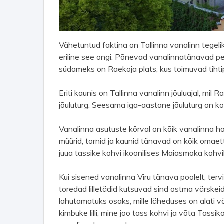
Vähetuntud faktina on Tallinna vanalinn tegel
eriline see ongi. Põnevad vanalinnatänavad pei
südameks on Raekoja plats, kus toimuvad tihtip
Eriti kaunis on Tallinna vanalinn jõuluajal, mil 
jõuluturg. Seesama iga-aastane jõuluturg on k
Vanalinna asutuste kõrval on kõik vanalinna 
müürid, tornid ja kaunid tänavad on kõik omaet
juua tassike kohvi ikoonilises Maiasmoka kohv
Kui sisened vanalinna Viru tänava poolelt, tervi
toredad lilletädid kutsuvad sind ostma värskeid l
lahutamatuks osaks, mille läheduses on alati vä
kimbuke lilli, mine joo tass kohvi ja võta Tassi