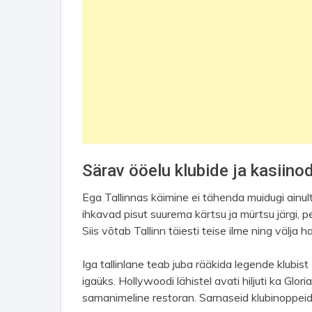
Särav ööelu klubide ja kasiino
Ega Tallinnas käimine ei tähenda muidugi ainult
ihkavad pisut suurema kärtsu ja mürtsu järgi, pe
Siis võtab Tallinn täiesti teise ilme ning välj
Iga tallinlane teab juba rääkida legende klubi
igaüks. Hollywoodi lähistel avati hiljuti ka Glor
samanimeline restoran. Sarnaseid klubinoppeid l