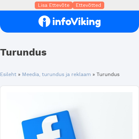
Lisa Ettevõte
Ettevõtted
Turundus
Esileht
»
Meedia, turundus ja reklaam
»
Turundus