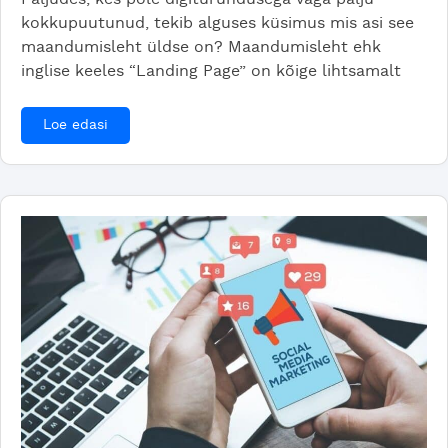
kokkupuutunud, tekib alguses küsimus mis asi see
maandumisleht üldse on? Maandumisleht ehk
inglise keeles “Landing Page” on kõige lihtsamalt
Loe edasi