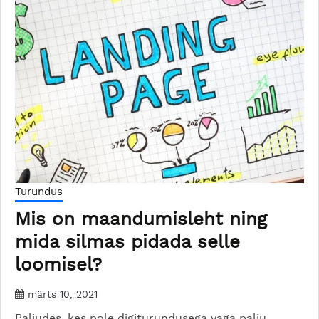
Turundus
Mis on maandumisleht ning
mida silmas pidada selle
loomisel?
märts 10, 2021
Paljudes, kes pole digiturundusega väga palju