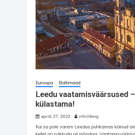
Euroopa
Baltimaad
Leedu vaatamisväärsused –
külastama!
infoViking
aprill 27, 2022
Kui sa pole varem Leedus puhkamas käinud sii
kellel on pakkuda nii mõndagi. Vaatamisväärsu