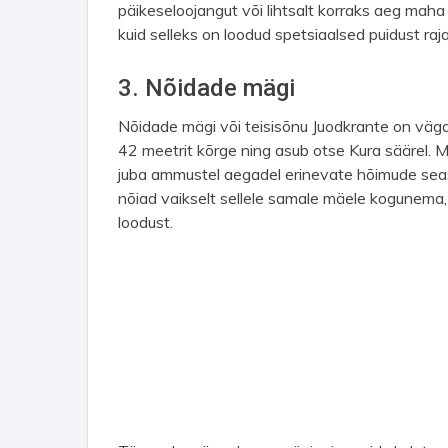
päikeseloojangut või lihtsalt korraks aeg maha
kuid selleks on loodud spetsiaalsed puidust raj
3. Nõidade mägi
Nõidade mägi või teisisõnu Juodkrante on väg
42 meetrit kõrge ning asub otse Kura säärel. M
juba ammustel aegadel erinevate hõimude seas
nõiad vaikselt sellele samale mäele kogunema, 
loodust.