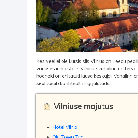
Kes veel ei ole kursis siis Vilnius on Leedu pea
vanuses inimestele. Vilniuse vanalinn on terv
hooneid on ehitatud lausa keskajal. Vanalinn on
seal tasub ka lihtsalt ringi jalutada.
Vilniuse majutus
Hotel Vilnia
Old Town Trio