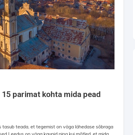
 15 parimat kohta mida pead
s tasub teada, et tegemist on väga lähedase sõbraga
sed Leedus on väga kaunid ning kui mõtled, et mida