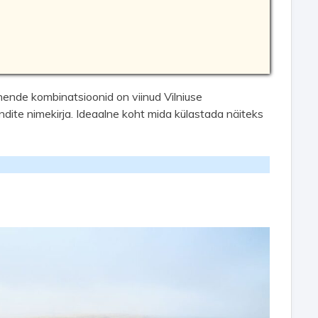
g nende kombinatsioonid on viinud Vilniuse
ite nimekirja. Ideaalne koht mida külastada näiteks