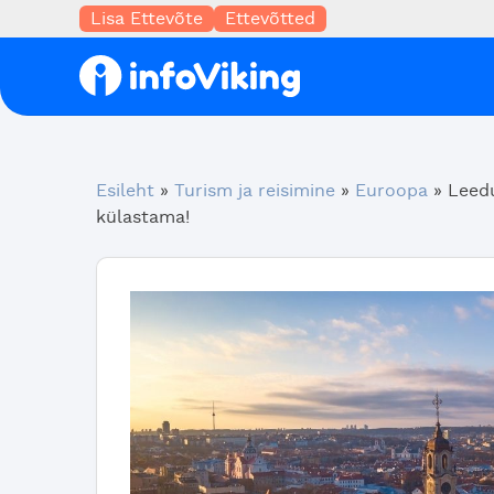
Lisa Ettevõte
Ettevõtted
Esileht
»
Turism ja reisimine
»
Euroopa
»
Leed
külastama!