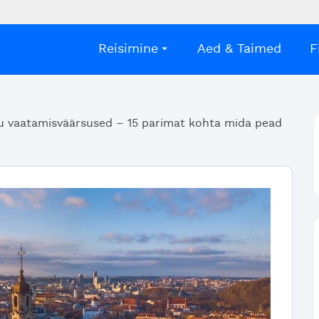
Reisimine
Aed & Taimed
F
u vaatamisväärsused – 15 parimat kohta mida pead