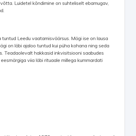
 võtta. Luidetel kõndimine on suhteliselt ebamugav,
ad.
a tuntud Leedu vaatamisväärsus. Mägi ise on lausa
ägi on läbi ajaloo tuntud kui püha kohana ning seda
. Teadaolevalt hakkasid inkvisitsiooni saabudes
eesmärgiga viia läbi rituaale millega kummardati