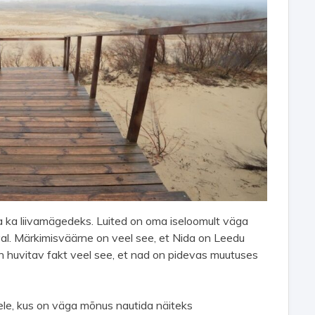
da ka liivamägedeks. Luited on oma iseloomult väga
al. Märkimisväärne on veel see, et Nida on Leedu
on huvitav fakt veel see, et nad on pidevas muutuses
le, kus on väga mõnus nautida näiteks