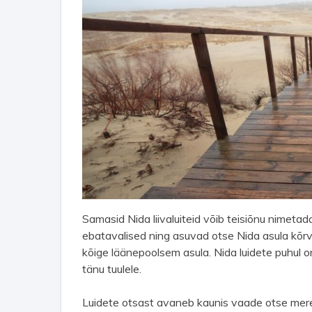
Samasid Nida liivaluiteid võib teisiõnu nimeta
ebatavalised ning asuvad otse Nida asula kõrv
kõige läänepoolsem asula. Nida luidete puhul 
tänu tuulele.
Luidete otsast avaneb kaunis vaade otse mere