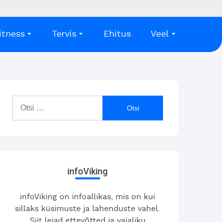
itness
Tervis
Ehitus
Veel
Otsi:
infoViking
infoViking on infoallikas, mis on kui
sillaks küsimuste ja lahenduste vahel.
Siit leiad ettevõtted ja vajaliku