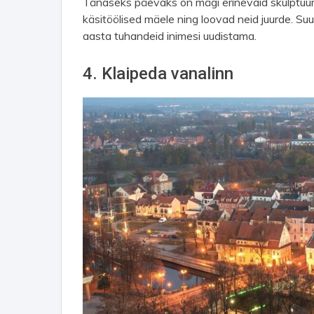
Tänaseks päevaks on mägi erinevaid skulptuur
käsitöölised mäele ning loovad neid juurde. Su
aasta tuhandeid inimesi uudistama.
4. Klaipeda vanalinn