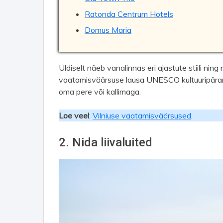
Ratonda Centrum Hotels
Domus Maria
Üldiselt näeb vanalinnas eri ajastute stiili nin
vaatamisväärsuse lausa UNESCO kultuuripärand
oma pere või kallimaga.
Loe veel
:
Vilniuse vaatamisväärsused
.
2. Nida liivaluited