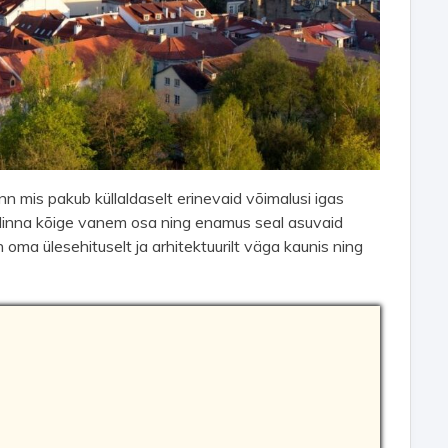
linn mis pakub küllaldaselt erinevaid võimalusi igas
e linna kõige vanem osa ning enamus seal asuvaid
 oma ülesehituselt ja arhitektuurilt väga kaunis ning