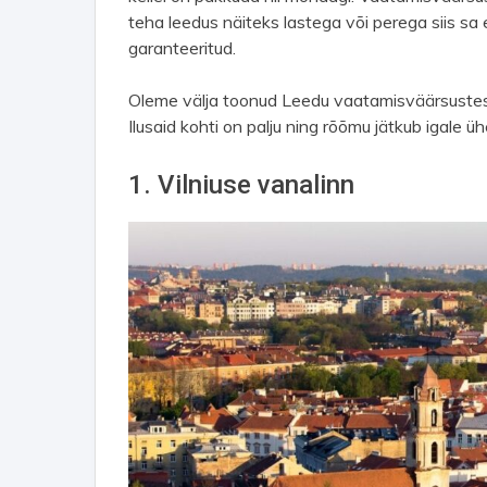
teha leedus näiteks lastega või perega siis sa
garanteeritud.
Oleme välja toonud Leedu vaatamisväärsustest
Ilusaid kohti on palju ning rõõmu jätkub igale üh
1. Vilniuse vanalinn