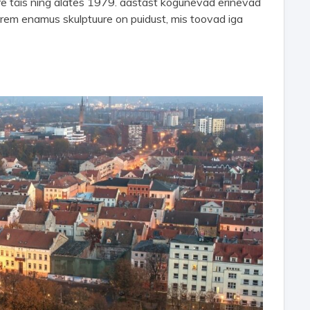
e täis ning alates 1979. aastast kogunevad erinevad
urem enamus skulptuure on puidust, mis toovad iga