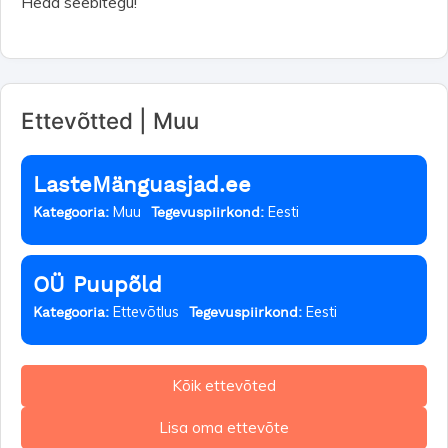
Head seebitegu!
Ettevõtted | Muu
LasteMänguasjad.ee
Muu
Eesti
Kategooria:
Tegevuspiirkond:
OÜ Puupõld
Ettevõtlus
Eesti
Kategooria:
Tegevuspiirkond:
Kõik ettevõted
Lisa oma ettevõte