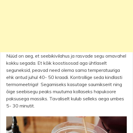
Nüüd on aeg, et seebikivilahus ja rasvade segu omavahel
kokku segada. Et kõik koostisosad aga ühtlaselt
seguneksid, peavad need olema sama temperatuuriga
ehk antud juhul 40- 50 kraadi. Kontrollige seda kindlasti
termomeetriga! Segamiseks kasutage saumikserit ning
õige seebisegu peaks muutuma kollaseks hapukoore
paksusega massiks. Tavaliselt kulub selleks aega umbes
5- 30 minutit.