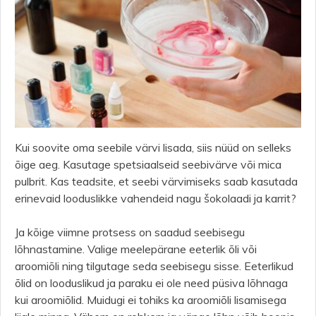
Kui soovite oma seebile värvi lisada, siis nüüd on selleks
õige aeg. Kasutage spetsiaalseid seebivärve või mica
pulbrit. Kas teadsite, et seebi värvimiseks saab kasutada
erinevaid looduslikke vahendeid nagu šokolaadi ja karrit?
Ja kõige viimne protsess on saadud seebisegu
lõhnastamine. Valige meelepärane eeterlik õli või
aroomiõli ning tilgutage seda seebisegu sisse. Eeterlikud
õlid on looduslikud ja paraku ei ole need püsiva lõhnaga
kui aroomiõlid. Muidugi ei tohiks ka aroomiõli lisamisega