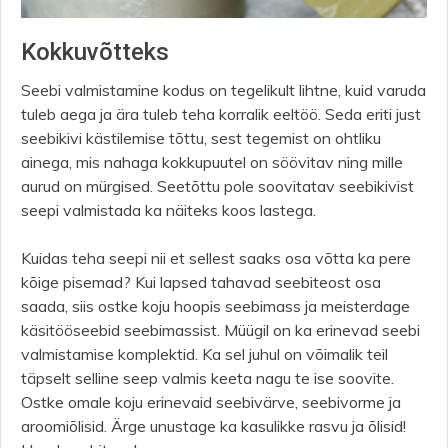
Kokkuvõtteks
Seebi valmistamine kodus on tegelikult lihtne, kuid varuda
tuleb aega ja ära tuleb teha korralik eeltöö. Seda eriti just
seebikivi kästilemise tõttu, sest tegemist on ohtliku
ainega, mis nahaga kokkupuutel on söövitav ning mille
aurud on mürgised. Seetõttu pole soovitatav seebikivist
seepi valmistada ka näiteks koos lastega.
Kuidas teha seepi nii et sellest saaks osa võtta ka pere
kõige pisemad? Kui lapsed tahavad seebiteost osa
saada, siis ostke koju hoopis seebimass ja meisterdage
käsitööseebid seebimassist. Müügil on ka erinevad seebi
valmistamise komplektid. Ka sel juhul on võimalik teil
täpselt selline seep valmis keeta nagu te ise soovite.
Ostke omale koju erinevaid seebivärve, seebivorme ja
aroomiõlisid. Ärge unustage ka kasulikke rasvu ja õlisid!