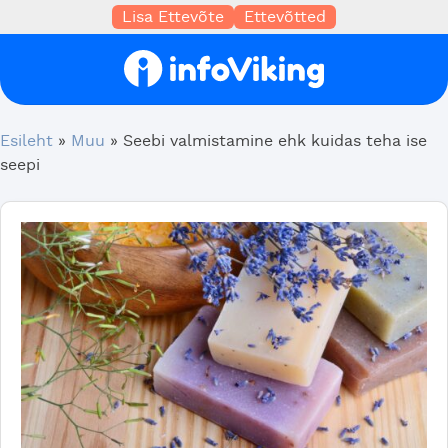
Lisa Ettevõte
Ettevõtted
Esileht
»
Muu
»
Seebi valmistamine ehk kuidas teha ise
seepi