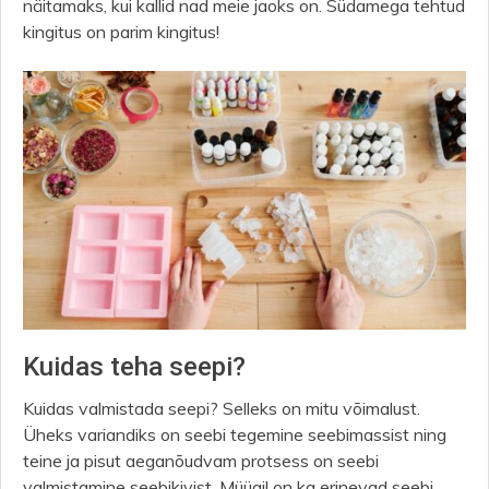
näitamaks, kui kallid nad meie jaoks on. Südamega tehtud
kingitus on parim kingitus!
Kuidas teha seepi?
Kuidas valmistada seepi? Selleks on mitu võimalust.
Üheks variandiks on seebi tegemine seebimassist ning
teine ja pisut aeganõudvam protsess on seebi
valmistamine seebikivist. Müügil on ka erinevad seebi