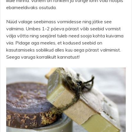
liiale minna. Vähem on rohkem ja vänge lõhn võib hoopis
ebameeldivaks osutuda.
Nüüd valage seebimass vormidesse ning jätke see
valmima. Umbes 1-2 päeva pärast võib seebid vormist
välja võtta ning seejärel tuleb need sooja kohta kuivama
viia. Pidage aga meeles, et kodused seebid on
kasutamiseks sobilikud alles kuu aega pärast valmimist.
Seega varuga korralikult kannatust!