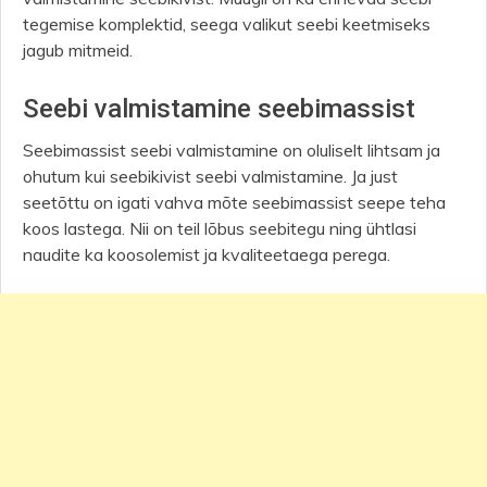
tegemise komplektid, seega valikut seebi keetmiseks
jagub mitmeid.
Seebi valmistamine seebimassist
Seebimassist seebi valmistamine on oluliselt lihtsam ja
ohutum kui seebikivist seebi valmistamine. Ja just
seetõttu on igati vahva mõte seebimassist seepe teha
koos lastega. Nii on teil lõbus seebitegu ning ühtlasi
naudite ka koosolemist ja kvaliteetaega perega.