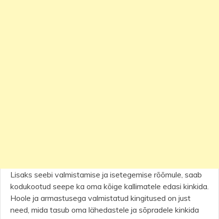
Lisaks seebi valmistamise ja isetegemise rõõmule, saab
kodukootud seepe ka oma kõige kallimatele edasi kinkida.
Hoole ja armastusega valmistatud kingitused on just
need, mida tasub oma lähedastele ja sõpradele kinkida