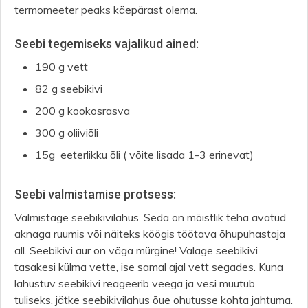
termomeeter peaks käepärast olema.
Seebi tegemiseks vajalikud ained:
190 g vett
82 g seebikivi
200 g kookosrasva
300 g oliiviõli
15g eeterlikku õli ( võite lisada 1-3 erinevat)
Seebi valmistamise protsess:
Valmistage seebikivilahus. Seda on mõistlik teha avatud
aknaga ruumis või näiteks köögis töötava õhupuhastaja
all. Seebikivi aur on väga mürgine! Valage seebikivi
tasakesi külma vette, ise samal ajal vett segades. Kuna
lahustuv seebikivi reageerib veega ja vesi muutub
tuliseks, jätke seebikivilahus õue ohutusse kohta jahtuma.