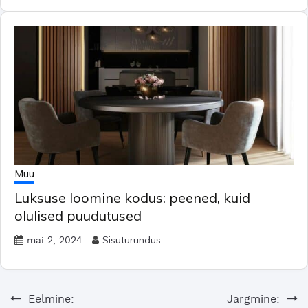
Muu
Luksuse loomine kodus: peened, kuid
olulised puudutused
Sisuturundus
mai 2, 2024
Navigeerimine
Eelmine:
Järgmine: