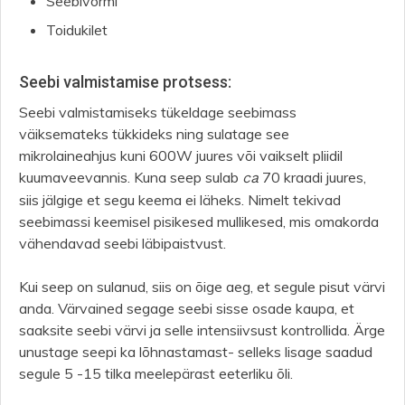
Seebivormi
Toidukilet
Seebi valmistamise protsess:
Seebi valmistamiseks tükeldage seebimass
väiksemateks tükkideks ning sulatage see
mikrolaineahjus kuni 600W juures või vaikselt pliidil
kuumaveevannis. Kuna seep sulab
70 kraadi juures,
ca
siis jälgige et segu keema ei läheks. Nimelt tekivad
seebimassi keemisel pisikesed mullikesed, mis omakorda
vähendavad seebi läbipaistvust.
Kui seep on sulanud, siis on õige aeg, et segule pisut värvi
anda. Värvained segage seebi sisse osade kaupa, et
saaksite seebi värvi ja selle intensiivsust kontrollida. Ärge
unustage seepi ka lõhnastamast- selleks lisage saadud
segule 5 -15 tilka meelepärast eeterliku õli.