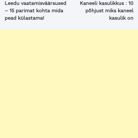
Leedu vaatamisväärsused
Kaneeli kasulikkus : 10
– 15 parimat kohta mida
põhjust miks kaneel
pead külastama!
kasulik on