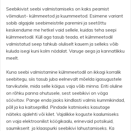
Seebikivist seebi valmistamiseks on kaks peamist
võimalust- külmmeetod ja kuummeetod. Esimene variant
sobib algajale seebimeistrile paremini ja seetõttu
keskendume me hetkel vaid sellele, kuidas teha seepi
külmmeetodil. Küll aga tasub teada, et külmmeetodil
valmistatud seep tahkub oluliselt kauem ja selleks võib
kuluda isegi kuni kolm nädalat. Varuge aega ja kannatlikku
meelt.
Kuna seebi valmistamine külmmeetodil on ikkagi korralik
seebitegu, siis tasub juba eelnevalt mõelda igasugustele
tarvikutele, mida selle käigus vaja võib minna. Eriti oluline
on rõhku panna ohutusele, sest seebikivi on väga
söövitav. Pange enda jaoks kindlasti valmis kummikindad,
põll ja ka kaitseprillid. Pindade katmiseks kasutage
näiteks ajalehti või kilet. Vajalikke koguste kaalumiseks
on vaja elektroonilist köögikaalu, erinevaid potsikuid,
saumikserit ja klaaspurki seebikivi lahustamiseks. Ka