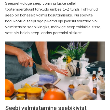
Seejärel valage seep vormi ja laske sellel
toatemperatuuril tahkuda umbes 1-2 tundi. Tahkunud
seep on koheselt valmis kasutamiseks. Kui soovite
kodukootud seepi aga pikema aja jooksul säilitada või
valmistasite seebi kingiks, mähkige seep toidukile sisse,
sest siis hoiab seep endas paremini niiskust.
Seebi valmistamine seebikivist