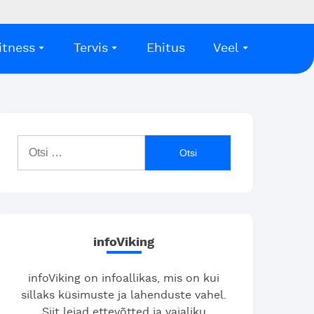
itness
Tervis
Ehitus
Veel
Otsi:
infoViking
infoViking on infoallikas, mis on kui
sillaks küsimuste ja lahenduste vahel.
Siit leiad ettevõtted ja vajaliku