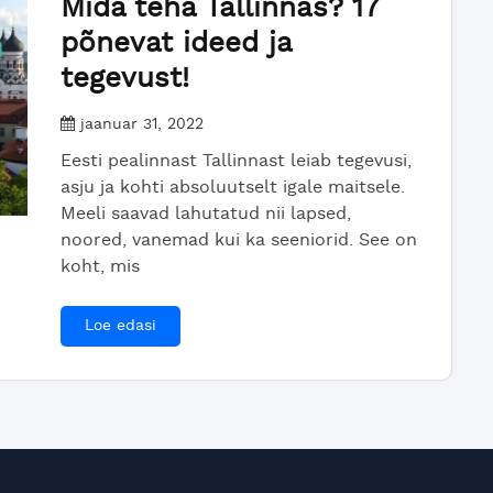
Mida teha Tallinnas? 17
põnevat ideed ja
tegevust!
jaanuar 31, 2022
Eesti pealinnast Tallinnast leiab tegevusi,
asju ja kohti absoluutselt igale maitsele.
Meeli saavad lahutatud nii lapsed,
noored, vanemad kui ka seeniorid. See on
koht, mis
Loe edasi