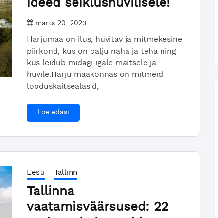
ideed seiklushuvilisele!
märts 20, 2023
Harjumaa on ilus, huvitav ja mitmekesine
piirkond, kus on palju näha ja teha ning
kus leidub midagi igale maitsele ja
huvile.Harju maakonnas on mitmeid
looduskaitsealasid,
Loe edasi
Eesti
Tallinn
Tallinna
vaatamisväärsused: 22