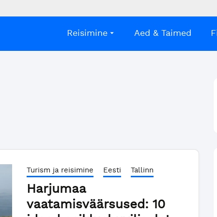
Reisimine
Aed & Taimed
F
Turism ja reisimine
Eesti
Tallinn
Harjumaa
vaatamisväärsused: 10