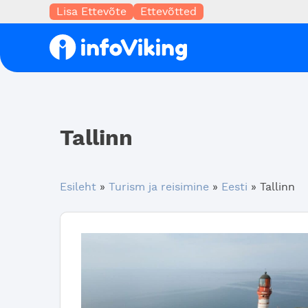
Lisa Ettevõte
Ettevõtted
Tallinn
Esileht
»
Turism ja reisimine
»
Eesti
»
Tallinn