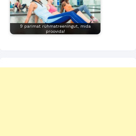
9 parimat rühmatreeningut, mida
proovida!