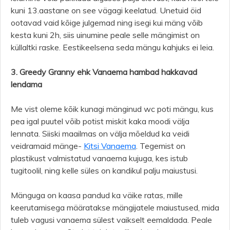
kuni 13.aastane on see vägagi keelatud. Unetuid öid
ootavad vaid kõige julgemad ning isegi kui mäng võib
kesta kuni 2h, siis uinumine peale selle mängimist on
küllaltki raske. Eestikeelsena seda mängu kahjuks ei leia.
3. Greedy Granny ehk Vanaema hambad hakkavad
lendama
Me vist oleme kõik kunagi mänginud wc poti mängu, kus
pea igal puutel võib potist miskit kaka moodi välja
lennata. Siiski maailmas on välja mõeldud ka veidi
veidramaid mänge-
Kitsi Vanaema
. Tegemist on
plastikust valmistatud vanaema kujuga, kes istub
tugitoolil, ning kelle süles on kandikul palju maiustusi.
Mänguga on kaasa pandud ka väike ratas, mille
keerutamisega määratakse mängijatele maiustused, mida
tuleb vagusi vanaema sülest vaikselt eemaldada. Peale