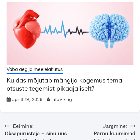
Vaba aeg ja meelelahutus
Kuidas mõjutab mängija kogemus tema
otsuste tegemist pikaajaliselt?
infoViking
aprill 19, 2026
Navigeerimine
Eelmine:
Järgmine:
Oksapurustaja – sinu uus
Pärnu kuumimad