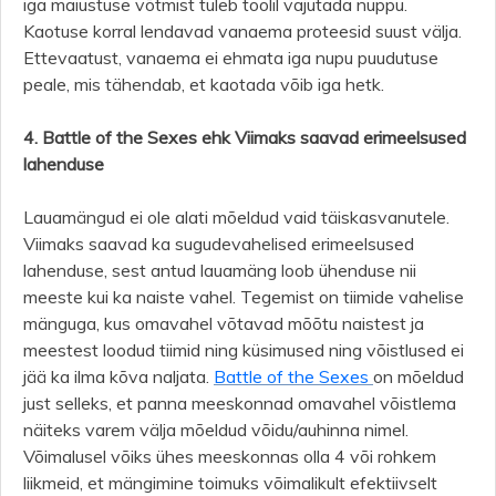
iga maiustuse võtmist tuleb toolil vajutada nuppu.
Kaotuse korral lendavad vanaema proteesid suust välja.
Ettevaatust, vanaema ei ehmata iga nupu puudutuse
peale, mis tähendab, et kaotada võib iga hetk.
4. Battle of the Sexes ehk Viimaks saavad erimeelsused
lahenduse
Lauamängud ei ole alati mõeldud vaid täiskasvanutele.
Viimaks saavad ka sugudevahelised erimeelsused
lahenduse, sest antud lauamäng loob ühenduse nii
meeste kui ka naiste vahel. Tegemist on tiimide vahelise
mänguga, kus omavahel võtavad mõõtu naistest ja
meestest loodud tiimid ning küsimused ning võistlused ei
jää ka ilma kõva naljata.
Battle of the Sexes
on mõeldud
just selleks, et panna meeskonnad omavahel võistlema
näiteks varem välja mõeldud võidu/auhinna nimel.
Võimalusel võiks ühes meeskonnas olla 4 või rohkem
liikmeid, et mängimine toimuks võimalikult efektiivselt