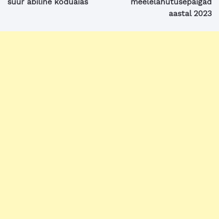
suur abiline koduaias
meelelahutusepaigad
aastal 2023