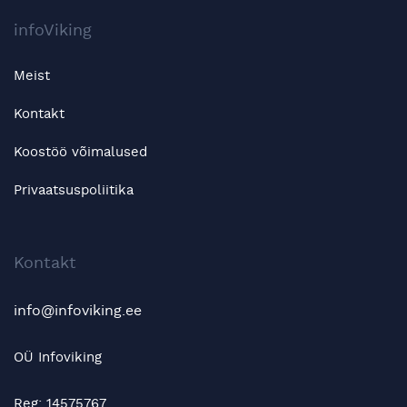
infoViking
Meist
Kontakt
Koostöö võimalused
Privaatsuspoliitika
Kontakt
info@infoviking.ee
OÜ Infoviking
Reg: 14575767