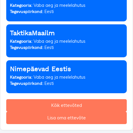
Vaba aeg ja meelelahutus
Kategooria:
Eesti
Tegevuspiirkond:
TaktikaMaailm
Vaba aeg ja meelelahutus
Kategooria:
Eesti
Tegevuspiirkond:
Nimepäevad Eestis
Vaba aeg ja meelelahutus
Kategooria:
Eesti
Tegevuspiirkond:
Kõik ettevõted
Lisa oma ettevõte