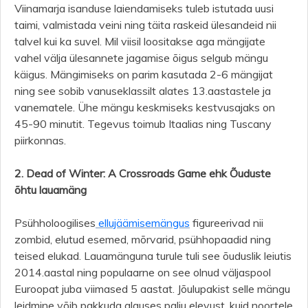
Viinamarja isanduse laiendamiseks tuleb istutada uusi
taimi, valmistada veini ning täita raskeid ülesandeid nii
talvel kui ka suvel. Mil viisil loositakse aga mängijate
vahel välja ülesannete jagamise õigus selgub mängu
käigus. Mängimiseks on parim kasutada 2-6 mängijat
ning see sobib vanuseklassilt alates 13.aastastele ja
vanematele. Ühe mängu keskmiseks kestvusajaks on
45-90 minutit. Tegevus toimub Itaalias ning Tuscany
piirkonnas.
2. Dead of Winter: A Crossroads Game ehk Õuduste
õhtu lauamäng
Psühholoogilises
ellujäämisemängus
figureerivad nii
zombid, elutud esemed, mõrvarid, psühhopaadid ning
teised elukad. Lauamänguna turule tuli see õuduslik leiutis
2014.aastal ning populaarne on see olnud väljaspool
Euroopat juba viimased 5 aastat. Jõulupakist selle mängu
leidmine võib pakkuda alguses palju elevust, kuid noortele