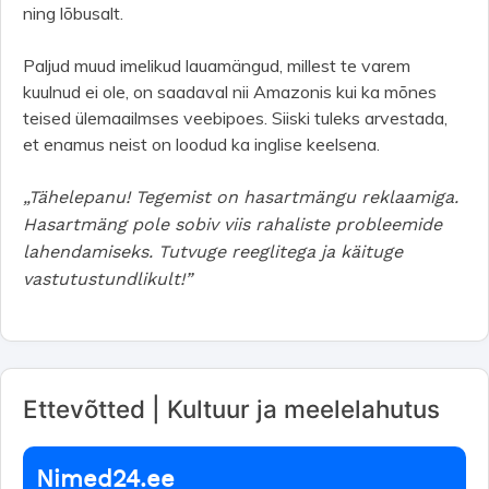
ning lõbusalt.
Paljud muud imelikud lauamängud, millest te varem
kuulnud ei ole, on saadaval nii Amazonis kui ka mõnes
teised ülemaailmses veebipoes. Siiski tuleks arvestada,
et enamus neist on loodud ka inglise keelsena.
„Tähelepanu! Tegemist on hasartmängu reklaamiga.
Hasartmäng pole sobiv viis rahaliste probleemide
lahendamiseks. Tutvuge reeglitega ja käituge
vastutustundlikult!”
Ettevõtted | Kultuur ja meelelahutus
Nimed24.ee