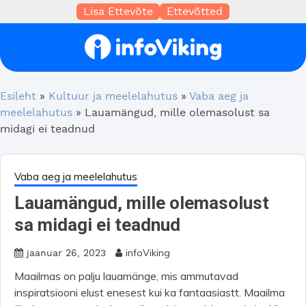
Lisa Ettevõte
Ettevõtted
Esileht
»
Kultuur ja meelelahutus
»
Vaba aeg ja
meelelahutus
»
Lauamängud, mille olemasolust sa
midagi ei teadnud
Vaba aeg ja meelelahutus
Lauamängud, mille olemasolust
sa midagi ei teadnud
infoViking
jaanuar 26, 2023
Maailmas on palju lauamänge, mis ammutavad
inspiratsiooni elust enesest kui ka fantaasiastt. Maailma