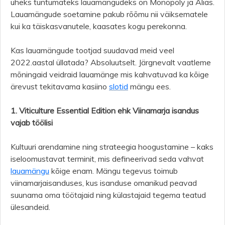
üheks tuntumateks lauamängudeks on Monopoly ja Alias.
Lauamängude soetamine pakub rõõmu nii väiksematele
kui ka täiskasvanutele, kaasates kogu perekonna.
Kas lauamängude tootjad suudavad meid veel
2022.aastal üllatada? Absoluutselt. Järgnevalt vaatleme
mõningaid veidraid lauamänge mis kahvatuvad ka kõige
ärevust tekitavama kasiino
slotid
mängu ees.
1. Viticulture Essential Edition ehk Viinamarja isandus
vajab töölisi
Kultuuri arendamine ning strateegia hoogustamine – kaks
iseloomustavat terminit, mis defineerivad seda vahvat
lauamängu
kõige enam. Mängu tegevus toimub
viinamarjaisanduses, kus isanduse omanikud peavad
suunama oma töötajaid ning külastajaid tegema teatud
ülesandeid.