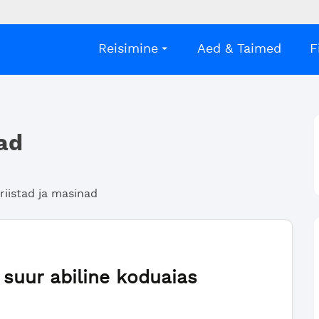
Reisimine
Aed & Taimed
F
nad
riistad ja masinad
suur abiline koduaias