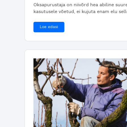
Oksapurustaja on niivõrd hea abiline suure
kasutusele võetud, ei kujuta enam elu sel
Loe edasi