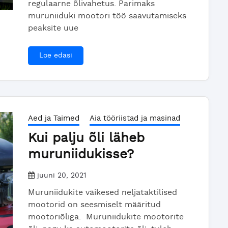
regulaarne õlivahetus. Parimaks
muruniiduki mootori töö saavutamiseks
peaksite uue
Loe edasi
Aed ja Taimed
Aia tööriistad ja masinad
Kui palju õli läheb
muruniidukisse?
juuni 20, 2021
Muruniidukite väikesed neljataktilised
mootorid on seesmiselt määritud
mootoriõliga. Muruniidukite mootorite