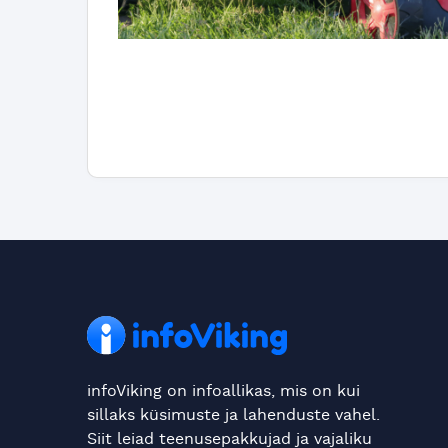
infoViking on infoallikas, mis on kui
sillaks küsimuste ja lahenduste vahel.
Siit leiad teenusepakkujad ja vajaliku