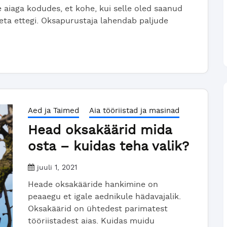
 aiaga kodudes, et kohe, kui selle oled saanud
leta ettegi. Oksapurustaja lahendab paljude
Aed ja Taimed
Aia tööriistad ja masinad
Head oksakäärid mida
osta – kuidas teha valik?
juuli 1, 2021
Heade oksakääride hankimine on
peaaegu et igale aednikule hädavajalik.
Oksakäärid on ühtedest parimatest
tööriistadest aias. Kuidas muidu