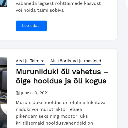
vabaneda liigsest rohttaimede kasvust
või hoida taimi sobiva
Loe edasi
Aed ja Taimed
Aia tööriistad ja masinad
Muruniiduki õli vahetus –
õige hooldus ja õli kogus
juuni 30, 2021
Muruniiduki hooldus on oluline lükatava
niiduki või murutraktori eluea
pikendamiseks ning mootori üks
kriitilisemaid hooldusvahendeid on