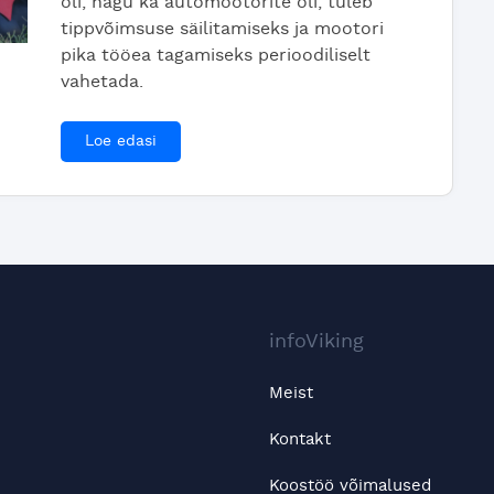
õli, nagu ka automootorite õli, tuleb
tippvõimsuse säilitamiseks ja mootori
pika tööea tagamiseks perioodiliselt
vahetada.
Loe edasi
infoViking
Meist
Kontakt
Koostöö võimalused