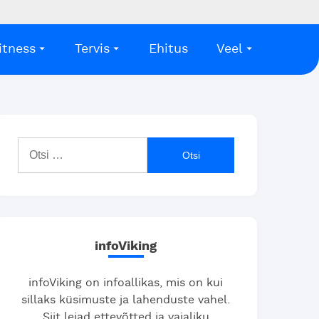
itness
Tervis
Ehitus
Veel
Otsi:
infoViking
infoViking on infoallikas, mis on kui
sillaks küsimuste ja lahenduste vahel.
Siit leiad ettevõtted ja vajaliku