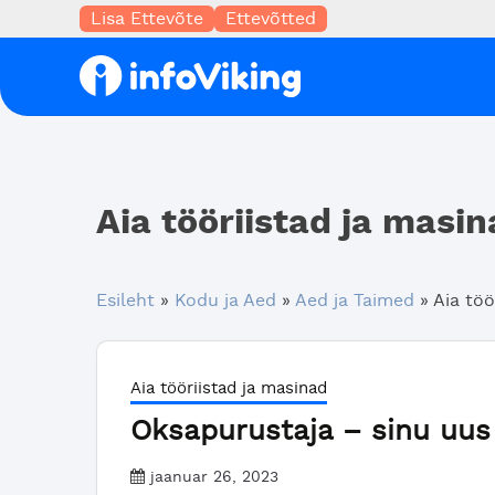
Lisa Ettevõte
Ettevõtted
Aia tööriistad ja masi
Esileht
»
Kodu ja Aed
»
Aed ja Taimed
»
Aia töö
Aia tööriistad ja masinad
Oksapurustaja – sinu uus 
jaanuar 26, 2023