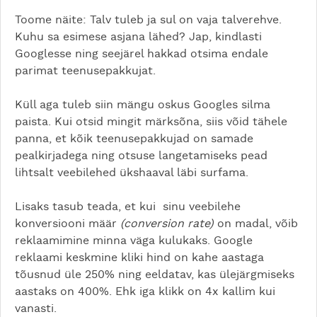
Toome näite: Talv tuleb ja sul on vaja talverehve.
Kuhu sa esimese asjana lähed? Jap, kindlasti
Googlesse ning seejärel hakkad otsima endale
parimat teenusepakkujat.
Küll aga tuleb siin mängu oskus Googles silma
paista. Kui otsid mingit märksõna, siis võid tähele
panna, et kõik teenusepakkujad on samade
pealkirjadega ning otsuse langetamiseks pead
lihtsalt veebilehed ükshaaval läbi surfama.
Lisaks tasub teada, et kui sinu veebilehe
konversiooni määr
(conversion rate)
on madal, võib
reklaamimine minna väga kulukaks. Google
reklaami keskmine kliki hind on kahe aastaga
tõusnud üle 250% ning eeldatav, kas ülejärgmiseks
aastaks on 400%. Ehk iga klikk on 4x kallim kui
vanasti.