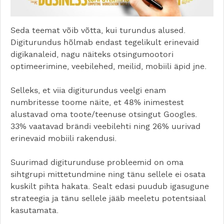
Seda teemat võib võtta, kui turundus alused.
Digiturundus hõlmab endast tegelikult erinevaid
digikanaleid, nagu näiteks otsingumootori
optimeerimine, veebilehed, meilid, mobiili äpid jne.
Selleks, et viia digiturundus veelgi enam
numbritesse toome näite, et 48% inimestest
alustavad oma toote/teenuse otsingut Googles.
33% vaatavad brändi veebilehti ning 26% uurivad
erinevaid mobiili rakendusi.
Suurimad digiturunduse probleemid on oma
sihtgrupi mittetundmine ning tänu sellele ei osata
kuskilt pihta hakata. Sealt edasi puudub igasugune
strateegia ja tänu sellele jääb meeletu potentsiaal
kasutamata.