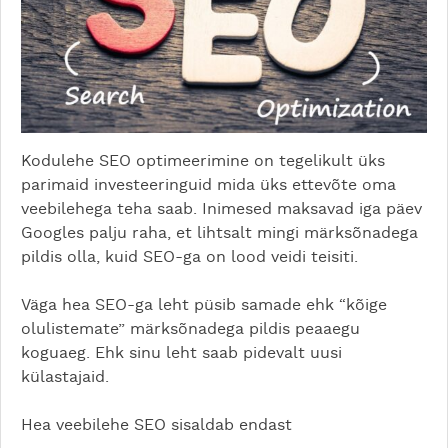
Kodulehe SEO optimeerimine on tegelikult üks
parimaid investeeringuid mida üks ettevõte oma
veebilehega teha saab. Inimesed maksavad iga päev
Googles palju raha, et lihtsalt mingi märksõnadega
pildis olla, kuid SEO-ga on lood veidi teisiti.
Väga hea SEO-ga leht püsib samade ehk “kõige
olulistemate” märksõnadega pildis peaaegu
koguaeg. Ehk sinu leht saab pidevalt uusi
külastajaid.
Hea veebilehe SEO sisaldab endast