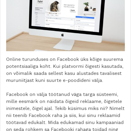
Online turunduses on Facebook üks kõige suurema
potentsiaaliga koht. Kui platvormi õigesti kasutada,
on võimalik saada sellest kasu alustades tavalisest
muruniitjast kuni suurte e-poodideni välja.
Facebook on välja töötanud väga targa süsteemi,
mille eesmärk on näidata õigeid reklaame, õigetele
inimestele, õigel ajal. Tekib küsimus miks nii? Nimelt
nii teenib Facebook raha ja siis, kui sinu reklaamid
töötavad edukalt. Mida edukamad sinu kampaaniad
on seda rohkem sa Facebooki rahaga toidad ning