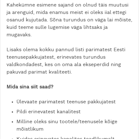
Kahekümne esimene sajand on olnud täis muutusi
ja arenguid, mida enamus meist ei oleks iial ettegi
osanud kujutada. Sõna turundus on väga lai mõiste,
kuid teeme sulle lugemise väga lihtsaks ja
mugavaks.
Lisaks olema kokku pannud listi parimatest Eesti
teenusepakkujatest, erinevates turundus
valdkondadest, kes on oma ala ekseperdid ning
pakuvad parimat kvaliteeti.
Mida sina siit saad?
Ülevaate parimatest teenuse pakkujatest
Pildi erinevatest kanalitest
Milline oleks sinu tootele/teenusele kõige
mõistlikum
Kuidas erinevates kanalites teadlikumalt