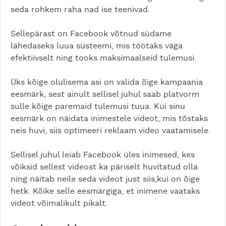
seda rohkem raha nad ise teenivad.
Sellepärast on Facebook võtnud südame
lähedaseks luua süsteemi, mis töötaks väga
efektiivselt ning tooks maksimaalseid tulemusi.
Üks kõige olulisema asi on valida õige kampaania
eesmärk, sest ainult sellisel juhul saab platvorm
sulle kõige paremaid tulemusi tuua. Kui sinu
eesmärk on näidata inimestele videot, mis tõstaks
neis huvi, siis optimeeri reklaam video vaatamisele.
Sellisel juhul leiab Facebook üles inimesed, kes
võiksid sellest videost ka päriselt huvitatud olla
ning näitab neile seda videot just siis,kui on õige
hetk. Kõike selle eesmärgiga, et inimene vaataks
videot võimalikult pikalt.