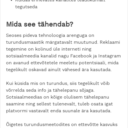
tegutseda
Mida see tähendab?
Seoses pideva tehnoloogia arenguga on
turundusmaastik märgatavalt muutunud. Reklaami
tegemine on kolinud üle interneti ning
sotsiaalmeedia kanalid nagu Facebook ja Instagram
on avanud ettevõtetele meeletu potentsiaali, mida
tegelikult oskavad ainult vähesed ära kasutada.
Kui küsida mis on turundus, siis tegelikult võib
võrrelda seda info ja tähelepanu sõjaga.
Sotsiaalmeedias on kõige olulisem tähelepanu
saamine ning sellest tulenevalt, tuleb osata igat
platvormi vastavalt enda suunale ära kasutada.
Õigetes turundusmeetodites on ettevõtte kasvuks