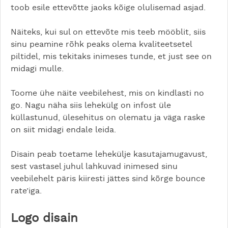
toob esile ettevõtte jaoks kõige olulisemad asjad.
Näiteks, kui sul on ettevõte mis teeb mööblit, siis
sinu peamine rõhk peaks olema kvaliteetsetel
piltidel, mis tekitaks inimeses tunde, et just see on
midagi mulle.
Toome ühe näite veebilehest, mis on kindlasti no
go. Nagu näha siis lehekülg on infost üle
küllastunud, ülesehitus on olematu ja väga raske
on siit midagi endale leida.
Disain peab toetame lehekülje kasutajamugavust,
sest vastasel juhul lahkuvad inimesed sinu
veebilehelt päris kiiresti jättes sind kõrge bounce
rate’iga.
Logo disain