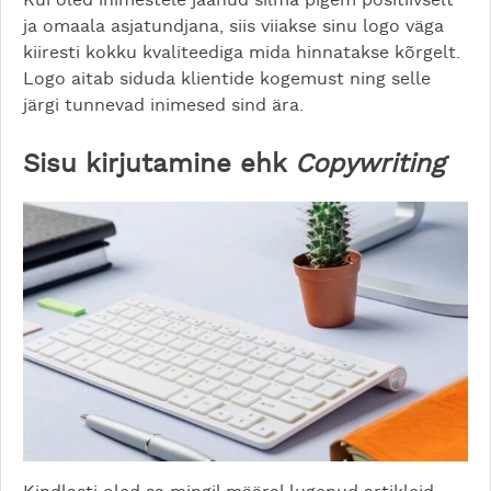
Kui oled inimestele jäänud silma pigem positiivselt
ja omaala asjatundjana, siis viiakse sinu logo väga
kiiresti kokku kvaliteediga mida hinnatakse kõrgelt.
Logo aitab siduda klientide kogemust ning selle
järgi tunnevad inimesed sind ära.
Sisu kirjutamine ehk
Copywriting