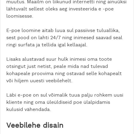
muutus. Maailm on liikunud internetti ning ainuüksi
lähtuvalt sellest oleks aeg investeerida e -poe
loomisesse.
E-poe loomine aitab luua sul passiivse tuluallika,
sest pood on lahti 24/7 ning inimesed saavad seal
ringi surfata ja tellida igal kellaajal.
Lisaks alustavad suur hulk inimesi oma toote
otsingut just netist, peale mida nad tulevad
kohapeale proovima ning ostavad selle kohapealt
või hiljem uuesti veebilehelt.
Läbi e-poe on sul võimalik tuua palju rohkem uusi
kliente ning oma üleüldiseid poe ülalpidamis
kulusid vähendada.
Veebilehe disain