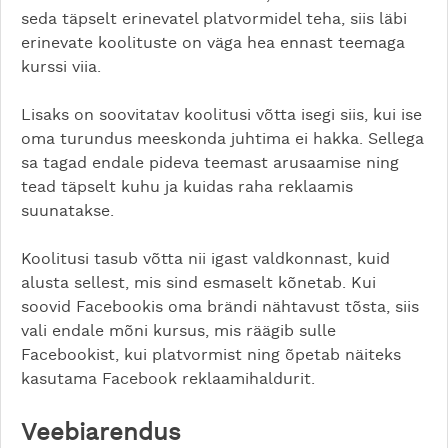
seda täpselt erinevatel platvormidel teha, siis läbi
erinevate koolituste on väga hea ennast teemaga
kurssi viia.
Lisaks on soovitatav koolitusi võtta isegi siis, kui ise
oma turundus meeskonda juhtima ei hakka. Sellega
sa tagad endale pideva teemast arusaamise ning
tead täpselt kuhu ja kuidas raha reklaamis
suunatakse.
Koolitusi tasub võtta nii igast valdkonnast, kuid
alusta sellest, mis sind esmaselt kõnetab. Kui
soovid Facebookis oma brändi nähtavust tõsta, siis
vali endale mõni kursus, mis räägib sulle
Facebookist, kui platvormist ning õpetab näiteks
kasutama Facebook reklaamihaldurit.
Veebiarendus