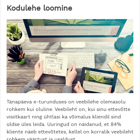
Kodulehe loomine
Tänapäeva e-turunduses on veebilehe olemasolu
rohkem kui oluline. Veebileht on, kui sinu ettevõtte
visiitkaart ning ühtlasi ka võimalus kliendil sind
üldse üles leida. Uuringud on näidanud, et 84%
kliente näeb ettevõtetes, kellel on korralik veebileht
rohkem väärtust ja usaldust.