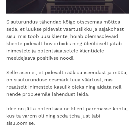
Sisuturundus tähendab kõige otsesemas mõttes
seda, et luukse pidevalt väärtuslikku ja asjakohast
sisu, mis toob uusi kliente, hoiab olemasolevaid
kliente pidevalt huviorbiidis ning üleüldiselt jätab
inimestele ja potentsiaalsetele klientidele
meeldejääva positiivse noodi.
Selle asemel, et pidevalt rääkida iseendast ja müüa,
on sisuturunduse eesmärk luua väärtust, mis
reaalselt inimestele kasulik oleks ning aidata neil
nende probleemile lahendust leida.
Idee on jätta potentsiaalne klient paremasse kohta,
kus ta varem oli ning seda teha just läbi
sisuloomise.