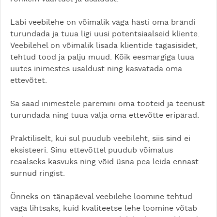
Läbi veebilehe on võimalik väga hästi oma brändi
turundada ja tuua ligi uusi potentsiaalseid kliente.
Veebilehel on võimalik lisada klientide tagasisidet,
tehtud tööd ja palju muud. Kõik eesmärgiga luua
uutes inimestes usaldust ning kasvatada oma
ettevõtet.
Sa saad inimestele paremini oma tooteid ja teenust
turundada ning tuua välja oma ettevõtte eripärad.
Praktiliselt, kui sul puudub veebileht, siis sind ei
eksisteeri. Sinu ettevõttel puudub võimalus
reaalseks kasvuks ning võid üsna pea leida ennast
surnud ringist.
Õnneks on tänapäeval veebilehe loomine tehtud
väga lihtsaks, kuid kvaliteetse lehe loomine võtab