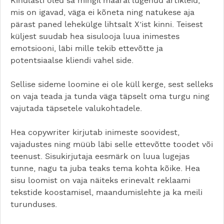
Kindlasti oled sa mingil määral lugenud artikleid,
mis on igavad, väga ei kõneta ning natukese aja
pärast paned lehekülge lihtsalt X’ist kinni. Teisest
küljest suudab hea sisulooja luua inimestes
emotsiooni, läbi mille tekib ettevõtte ja
potentsiaalse kliendi vahel side.
Sellise sideme loomine ei ole küll kerge, sest selleks
on vaja teada ja tunda väga täpselt oma turgu ning
vajutada täpsetele valukohtadele.
Hea copywriter kirjutab inimeste soovidest,
vajadustes ning müüb läbi selle ettevõtte toodet või
teenust. Sisukirjutaja eesmärk on luua lugejas
tunne, nagu ta juba teaks tema kohta kõike. Hea
sisu loomist on vaja näiteks erinevalt reklaami
tekstide koostamisel, maandumislehte ja ka meili
turunduses.