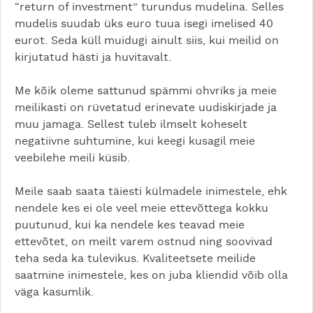
“return of investment” turundus mudelina. Selles
mudelis suudab üks euro tuua isegi imelised 40
eurot. Seda küll muidugi ainult siis, kui meilid on
kirjutatud hästi ja huvitavalt.
Me kõik oleme sattunud spämmi ohvriks ja meie
meilikasti on rüvetatud erinevate uudiskirjade ja
muu jamaga. Sellest tuleb ilmselt koheselt
negatiivne suhtumine, kui keegi kusagil meie
veebilehe meili küsib.
Meile saab saata täiesti külmadele inimestele, ehk
nendele kes ei ole veel meie ettevõttega kokku
puutunud, kui ka nendele kes teavad meie
ettevõtet, on meilt varem ostnud ning soovivad
teha seda ka tulevikus. Kvaliteetsete meilide
saatmine inimestele, kes on juba kliendid võib olla
väga kasumlik.