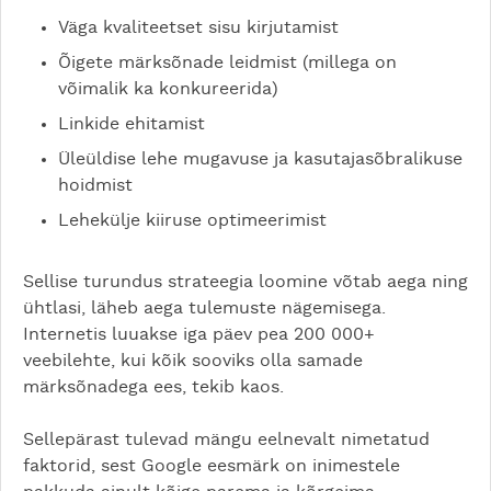
Väga kvaliteetset sisu kirjutamist
Õigete märksõnade leidmist (millega on
võimalik ka konkureerida)
Linkide ehitamist
Üleüldise lehe mugavuse ja kasutajasõbralikuse
hoidmist
Lehekülje kiiruse optimeerimist
Sellise turundus strateegia loomine võtab aega ning
ühtlasi, läheb aega tulemuste nägemisega.
Internetis luuakse iga päev pea 200 000+
veebilehte, kui kõik sooviks olla samade
märksõnadega ees, tekib kaos.
Sellepärast tulevad mängu eelnevalt nimetatud
faktorid, sest Google eesmärk on inimestele