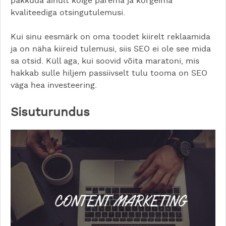
pakkuda ainult kõige parema ja kõrgeima
kvaliteediga otsingutulemusi.
Kui sinu eesmärk on oma toodet kiirelt reklaamida
ja on näha kiireid tulemusi, siis SEO ei ole see mida
sa otsid. Küll aga, kui soovid võita maratoni, mis
hakkab sulle hiljem passiivselt tulu tooma on SEO
väga hea investeering.
Sisuturundus