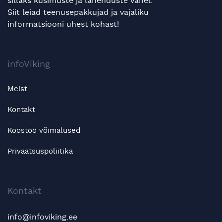
sillaks küsimuste ja lahenduste vahel.
Siit leiad teenusepakkujad ja vajaliku
informatsiooni ühest kohast!
infoViking
Meist
Kontakt
Koostöö võimalused
Privaatsuspoliitika
Kontakt
info@infoviking.ee