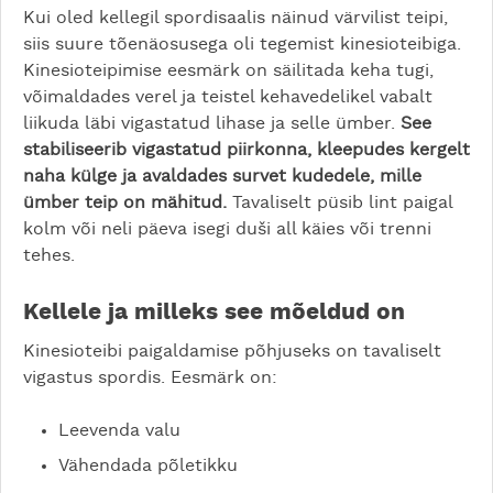
Kui oled kellegil spordisaalis näinud värvilist teipi,
siis suure tõenäosusega oli tegemist kinesioteibiga.
Kinesioteipimise eesmärk on säilitada keha tugi,
võimaldades verel ja teistel kehavedelikel vabalt
liikuda läbi vigastatud lihase ja selle ümber.
See
stabiliseerib vigastatud piirkonna, kleepudes kergelt
naha külge ja avaldades survet kudedele, mille
ümber teip on mähitud.
Tavaliselt püsib lint paigal
kolm või neli päeva isegi duši all käies või trenni
tehes.
Kellele ja milleks see mõeldud on
Kinesioteibi paigaldamise põhjuseks on tavaliselt
vigastus spordis. Eesmärk on:
Leevenda valu
Vähendada põletikku