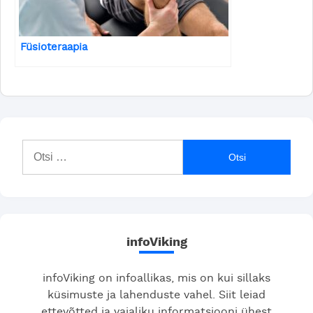
Füsioteraapia
Otsi:
infoViking
infoViking on infoallikas, mis on kui sillaks
küsimuste ja lahenduste vahel. Siit leiad
ettevõtted ja vajaliku informatsiooni ühest