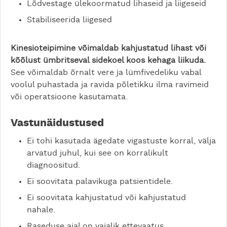
Lõdvestage ülekoormatud lihaseid ja liigeseid
Stabiliseerida liigesed
Kinesioteipimine võimaldab kahjustatud lihast või
kõõlust ümbritseval sidekoel koos kehaga liikuda.
See võimaldab õrnalt vere ja lümfivedeliku vabal
voolul puhastada ja ravida põletikku ilma ravimeid
või operatsioone kasutamata.
Vastunäidustused
Ei tohi kasutada ägedate vigastuste korral, välja
arvatud juhul, kui see on korralikult
diagnoositud.
Ei soovitata palavikuga patsientidele.
Ei soovitata kahjustatud või kahjustatud
nahale.
Raseduse ajal on vajalik ettevaatus.