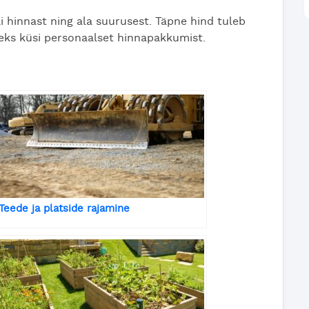
i hinnast ning ala suurusest. Täpne hind tuleb
leks küsi personaalset hinnapakkumist.
Teede ja platside rajamine