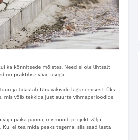
 kui ka kõnniteede mõistes. Need ei ole lihtsalt
ed on praktilise väärtusega.
uuri ja takistab tänavakivide lagunemisest. Üks
e, mis võib tekkida just suurte vihmaperioodide
n vaja paika panna, mismoodi projekt välja
 Kui ei tea mida peaks tegema, siis saad lasta