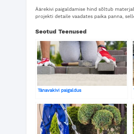
Äärekivi paigaldamise hind sõltub materjal
projekti detaile vaadates paika panna, sel
Seotud Teenused
Tänavakivi paigaldus