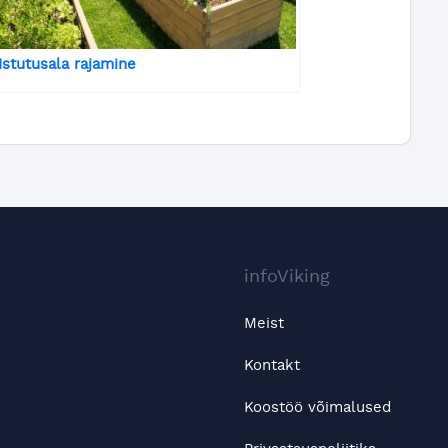
Istutusala rajamine
infoViking
Meist
Kontakt
Koostöö võimalused