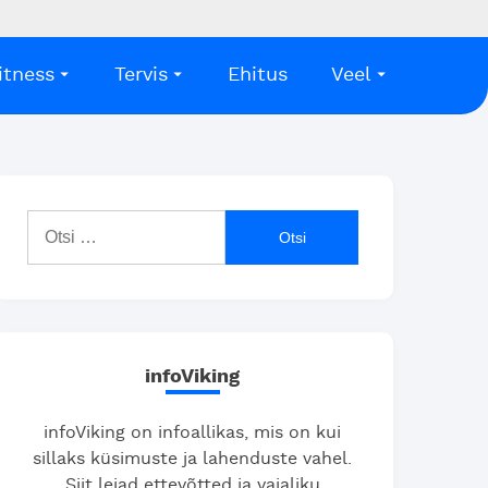
itness
Tervis
Ehitus
Veel
Otsi:
infoViking
infoViking on infoallikas, mis on kui
sillaks küsimuste ja lahenduste vahel.
Siit leiad ettevõtted ja vajaliku