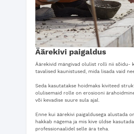
Äärekivi paigaldus
Äärekivid mängivad olulist rolli nii sõidu-
tavalised kaunistused, mida lisada vaid ne
Seda kasutatakse hoidmaks kiviteed strukt
olulisemaid rolle on erosiooni ärahoidmin
või kevadise suure sula ajal.
Enne kui äärekivi paigaldusega alustada o
hakkab nägema ja mis kive üldse kasutada.
professionaalidel selle ära teha.