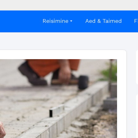
Reisimine
Aed & Taimed
F