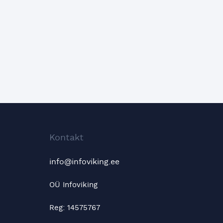
Kontakt
info@infoviking.ee
OÜ Infoviking
Reg: 14575767